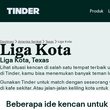
B
Produk
e
r
a
n
d
a
Destinasi
Amerika Serikat
Texas
Liga Kota
Liga Kota
T
i
n
Liga Kota, Texas
d
Lihat situasi kencan di salah satu tempat terbaik
e
r
di Tinder, kamu bisa menemukan banyak teman lok
Gunakan Tinder untuk match dengan seseorang ya
di kafe sekitar. Atau jalan-jalan keliling kota u
Beberapa ide kencan untuk 