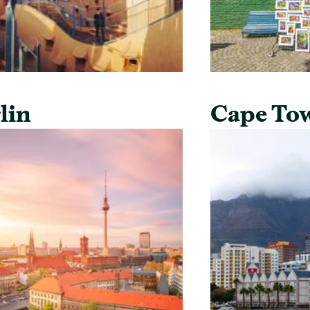
lin
Cape To