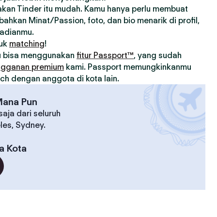
an Tinder itu mudah. Kamu hanya perlu membuat
ahkan Minat/Passion, foto, dan bio menarik di profil,
badianmu.
tuk
matching
!
u bisa menggunakan
fitur Passport™
, yang sudah
ngganan premium
kami. Passport memungkinkanmu
h dengan anggota di kota lain.
Mana Pun
aja dari seluruh
eles, Sydney.
a Kota