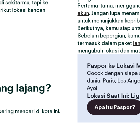
i sekitarmu, tapi ke
Pertama-tama, menggunak
ikut lokasi kencan
akun
. Jangan lupa menamb
untuk menunjukkan kepri
Berikutnya, kamu siap un
Sebelum bepergian, kam
termasuk dalam paket
la
mengubah lokasi dan matc
Paspor ke Lokasi 
Cocok dengan siapa s
dunia. Paris, Los Ang
ng lajang?
Ayo!
Lokasi Saat Ini
:
Lig
Apa itu Paspor?
ring mencari di kota ini.