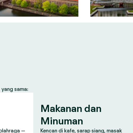
s yang sama:
n
Makanan dan
Minuman
, olahraga —
Kencan di kafe, sarap siang, masak