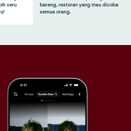
bih seru
bareng, restoran yang mau dicoba
u!
semua orang.