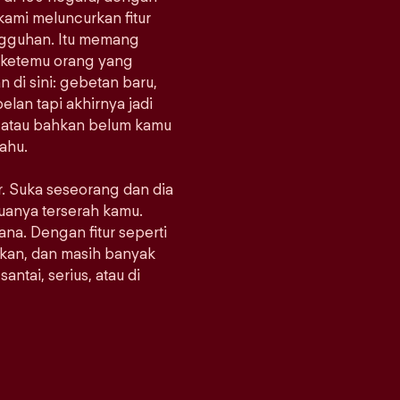
 kami meluncurkan fitur
ungguhan. Itu memang
at ketemu orang yang
di sini: gebetan baru,
lan tapi akhirnya jadi
, atau bahkan belum kamu
tahu.
er. Suka seseorang dan dia
emuanya terserah kamu.
mana. Dengan fitur seperti
kan, dan masih banyak
antai, serius, atau di