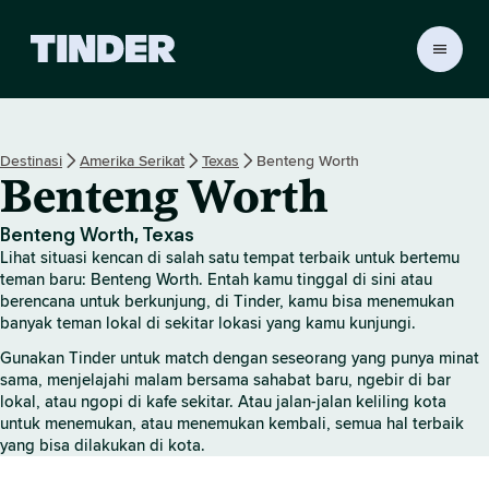
B
e
r
a
n
Destinasi
Amerika Serikat
Texas
Benteng Worth
d
Benteng Worth
a
T
i
Benteng Worth, Texas
n
Lihat situasi kencan di salah satu tempat terbaik untuk bertemu
d
teman baru: Benteng Worth. Entah kamu tinggal di sini atau
e
berencana untuk berkunjung, di Tinder, kamu bisa menemukan
banyak teman lokal di sekitar lokasi yang kamu kunjungi.
r
Gunakan Tinder untuk match dengan seseorang yang punya minat
sama, menjelajahi malam bersama sahabat baru, ngebir di bar
lokal, atau ngopi di kafe sekitar. Atau jalan-jalan keliling kota
untuk menemukan, atau menemukan kembali, semua hal terbaik
yang bisa dilakukan di kota.