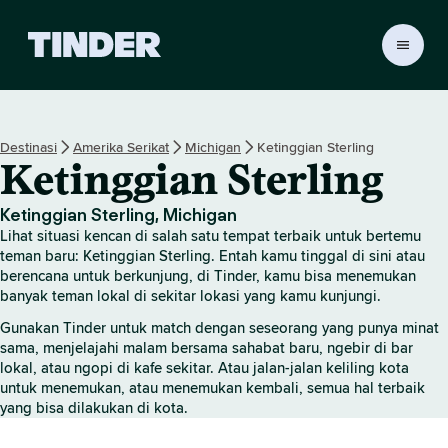
B
e
r
a
n
Destinasi
Amerika Serikat
Michigan
Ketinggian Sterling
d
Ketinggian Sterling
a
T
i
Ketinggian Sterling, Michigan
n
Lihat situasi kencan di salah satu tempat terbaik untuk bertemu
d
teman baru: Ketinggian Sterling. Entah kamu tinggal di sini atau
e
berencana untuk berkunjung, di Tinder, kamu bisa menemukan
banyak teman lokal di sekitar lokasi yang kamu kunjungi.
r
Gunakan Tinder untuk match dengan seseorang yang punya minat
sama, menjelajahi malam bersama sahabat baru, ngebir di bar
lokal, atau ngopi di kafe sekitar. Atau jalan-jalan keliling kota
untuk menemukan, atau menemukan kembali, semua hal terbaik
yang bisa dilakukan di kota.