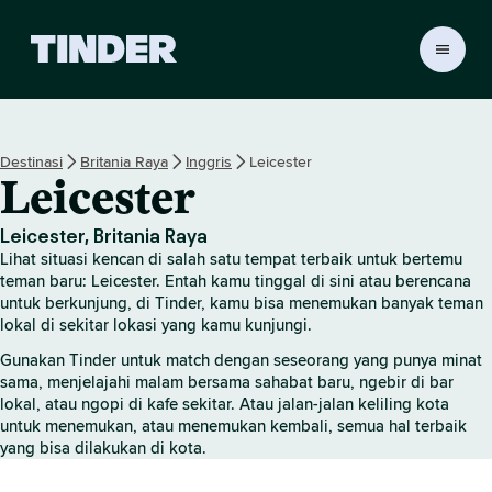
B
e
r
a
n
Destinasi
Britania Raya
Inggris
Leicester
d
Leicester
a
T
i
Leicester, Britania Raya
n
Lihat situasi kencan di salah satu tempat terbaik untuk bertemu
d
teman baru: Leicester. Entah kamu tinggal di sini atau berencana
e
untuk berkunjung, di Tinder, kamu bisa menemukan banyak teman
lokal di sekitar lokasi yang kamu kunjungi.
r
Gunakan Tinder untuk match dengan seseorang yang punya minat
sama, menjelajahi malam bersama sahabat baru, ngebir di bar
lokal, atau ngopi di kafe sekitar. Atau jalan-jalan keliling kota
untuk menemukan, atau menemukan kembali, semua hal terbaik
yang bisa dilakukan di kota.