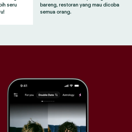
bih seru
bareng, restoran yang mau dicoba
u!
semua orang.