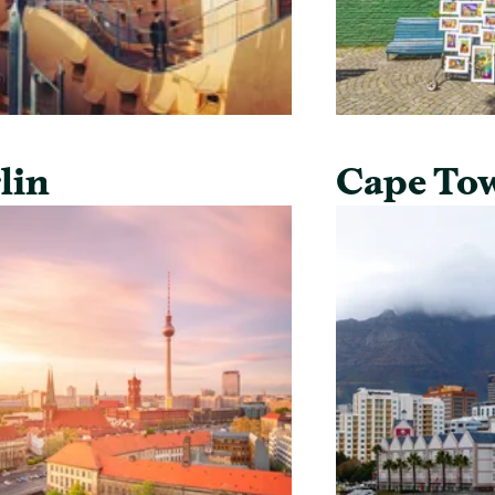
lin
Cape To