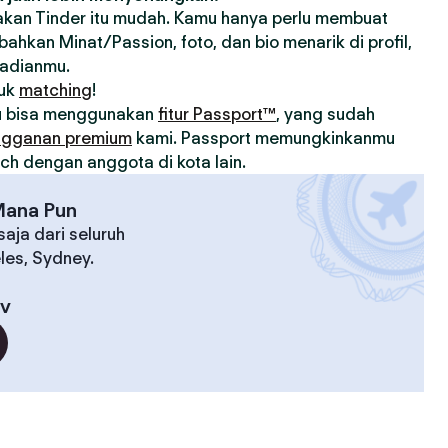
an Tinder itu mudah. Kamu hanya perlu membuat
ahkan Minat/Passion, foto, dan bio menarik di profil,
badianmu.
tuk
matching
!
u bisa menggunakan
fitur Passport™
, yang sudah
ngganan premium
kami. Passport memungkinkanmu
h dengan anggota di kota lain.
Mana Pun
aja dari seluruh
eles, Sydney.
ev