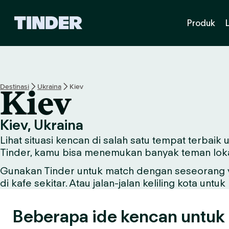
B
Produk
e
r
a
n
d
a
Destinasi
Ukraina
Kiev
Kiev
T
i
n
Kiev, Ukraina
d
Lihat situasi kencan di salah satu tempat terbaik
e
r
Tinder, kamu bisa menemukan banyak teman lokal 
Gunakan Tinder untuk match dengan seseorang ya
di kafe sekitar. Atau jalan-jalan keliling kota u
Beberapa ide kencan untuk 