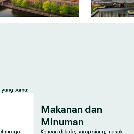
s yang sama:
n
Makanan dan
Minuman
, olahraga —
Kencan di kafe, sarap siang, masak