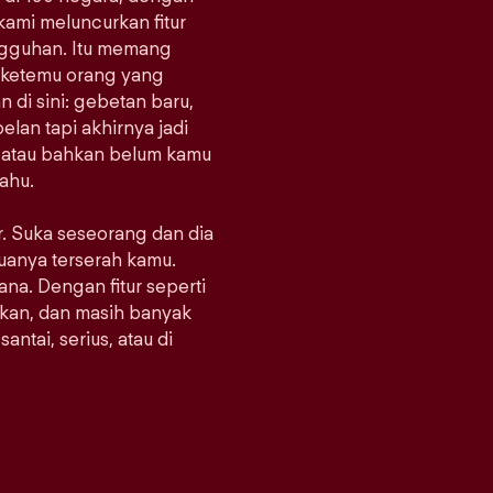
 kami meluncurkan fitur
ungguhan. Itu memang
at ketemu orang yang
di sini: gebetan baru,
lan tapi akhirnya jadi
, atau bahkan belum kamu
tahu.
er. Suka seseorang dan dia
emuanya terserah kamu.
mana. Dengan fitur seperti
kan, dan masih banyak
antai, serius, atau di