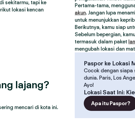
i sekitarmu, tapi ke
Pertama-tama, menggunak
ikut lokasi kencan
akun
. Jangan lupa menamb
untuk menunjukkan kepri
Berikutnya, kamu siap un
Sebelum bepergian, kam
termasuk dalam paket
la
mengubah lokasi dan matc
Paspor ke Lokasi 
Cocok dengan siapa s
dunia. Paris, Los Ang
ng lajang?
Ayo!
Lokasi Saat Ini
:
Ki
Apa itu Paspor?
ring mencari di kota ini.