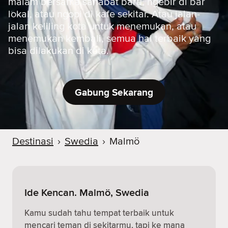
malam bersama sahabat baru, ngebir di bar
lokal, atau ngopi di kafe sekitar. Atau jalan-
jalan keliling kota untuk menemukan, atau
menemukan kembali, semua hal terbaik yang
bisa dilakukan di kota.
Gabung Sekarang
Destinasi
›
Swedia
›
Malmö
Ide Kencan. Malmö, Swedia
Kamu sudah tahu tempat terbaik untuk
mencari teman di sekitarmu, tapi ke mana