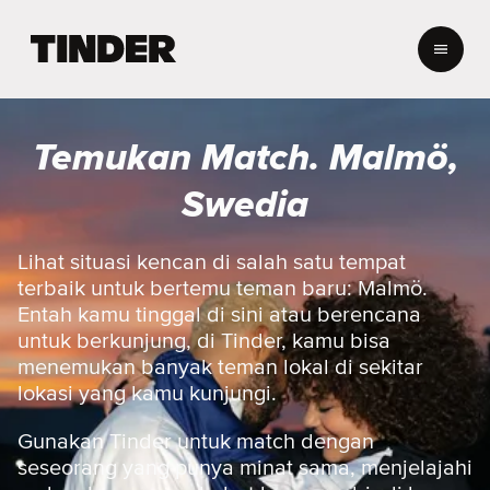
B
e
r
a
n
Temukan Match. Malmö,
d
a
Swedia
T
i
n
Lihat situasi kencan di salah satu tempat
d
terbaik untuk bertemu teman baru: Malmö.
e
Entah kamu tinggal di sini atau berencana
r
untuk berkunjung, di Tinder, kamu bisa
menemukan banyak teman lokal di sekitar
lokasi yang kamu kunjungi.
Gunakan Tinder untuk match dengan
seseorang yang punya minat sama, menjelajahi