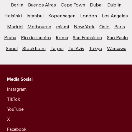
Berlin
Buenos Aires
Cape Town
Dubai
Dublin
Helsinki
Istanbul
Kopenhagen
London
Los Angeles
Madrid
Melbourne
miami
New York
Oslo
Paris
Praha
Rio de Janeiro
Roma
San Fransisco
Sao Paulo
Seoul
Stockholm
Taipei
Tel Aviv
Tokyo
Warsawa
Media Sosial
Instagram
TikTok
YouTube
X
Facebook