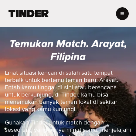
B
e
r
a
n
Temukan Match. Arayat,
d
a
Filipina
T
i
n
Lihat situasi kencan di salah satu tempat
d
terbaik untuk bertemu teman baru: Arayat.
e
Entah kamu tinggal di sini atau berencana
r
untuk berkunjung, di Tinder, kamu bisa
menemukan banyak teman lokal di sekitar
lokasi yang kamu kunjungi.
Gunakan Tinder untuk match dengan
seseorang yang punya minat sama, menjelajahi