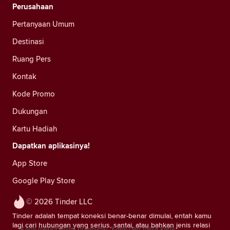
Perusahaan
Pertanyaan Umum
Destinasi
Ruang Pers
Kontak
Kode Promo
Dukungan
Kartu Hadiah
Dapatkan aplikasinya!
App Store
Google Play Store
© 2026 Tinder LLC
Tinder adalah tempat koneksi benar-benar dimulai, entah kamu
lagi cari hubungan yang serius, santai, atau bahkan jenis relasi
Kami menghargai privasimu. Kami dan mitra kami