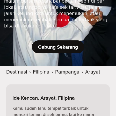
malam bersama sahabat baru, ngebir di bar
lokal, atau ngopi di kafe sekitar. Atau jalan-
jalan keliling kota untuk menemukan, atau
menemukan kembali, semua hal terbaik yang
bisa dilakukan di kota.
Gabung Sekarang
Destinasi
›
Filipina
›
Pampanga
›
Arayat
Ide Kencan. Arayat, Filipina
Kamu sudah tahu tempat terbaik untuk
mencari teman di sekitarmu, tapi ke mana