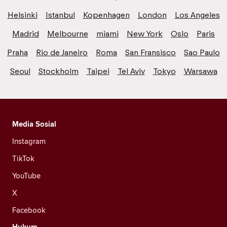
Helsinki
Istanbul
Kopenhagen
London
Los Angeles
Madrid
Melbourne
miami
New York
Oslo
Paris
Praha
Rio de Janeiro
Roma
San Fransisco
Sao Paulo
Seoul
Stockholm
Taipei
Tel Aviv
Tokyo
Warsawa
Media Sosial
Instagram
TikTok
YouTube
X
Facebook
Hukum