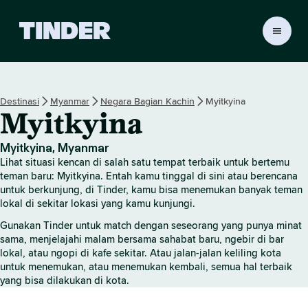
B
e
r
a
n
Destinasi
Myanmar
Negara Bagian Kachin
Myitkyina
d
Myitkyina
a
T
i
Myitkyina, Myanmar
n
Lihat situasi kencan di salah satu tempat terbaik untuk bertemu
d
teman baru: Myitkyina. Entah kamu tinggal di sini atau berencana
e
untuk berkunjung, di Tinder, kamu bisa menemukan banyak teman
lokal di sekitar lokasi yang kamu kunjungi.
r
Gunakan Tinder untuk match dengan seseorang yang punya minat
sama, menjelajahi malam bersama sahabat baru, ngebir di bar
lokal, atau ngopi di kafe sekitar. Atau jalan-jalan keliling kota
untuk menemukan, atau menemukan kembali, semua hal terbaik
yang bisa dilakukan di kota.