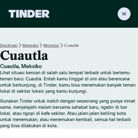
B
e
r
a
n
Destinasi
Meksiko
Morelos
Cuautla
d
Cuautla
a
T
i
Cuautla, Meksiko
n
Lihat situasi kencan di salah satu tempat terbaik untuk bertemu
d
teman baru: Cuautla. Entah kamu tinggal di sini atau berencana
e
untuk berkunjung, di Tinder, kamu bisa menemukan banyak teman
lokal di sekitar lokasi yang kamu kunjungi.
r
Gunakan Tinder untuk match dengan seseorang yang punya minat
sama, menjelajahi malam bersama sahabat baru, ngebir di bar
lokal, atau ngopi di kafe sekitar. Atau jalan-jalan keliling kota
untuk menemukan, atau menemukan kembali, semua hal terbaik
yang bisa dilakukan di kota.