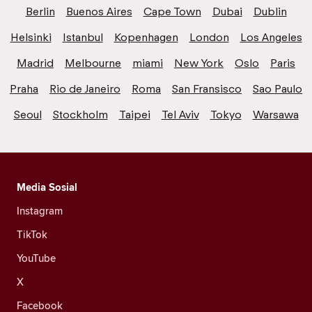
Berlin
Buenos Aires
Cape Town
Dubai
Dublin
Helsinki
Istanbul
Kopenhagen
London
Los Angeles
Madrid
Melbourne
miami
New York
Oslo
Paris
Praha
Rio de Janeiro
Roma
San Fransisco
Sao Paulo
Seoul
Stockholm
Taipei
Tel Aviv
Tokyo
Warsawa
Media Sosial
Instagram
TikTok
YouTube
X
Facebook