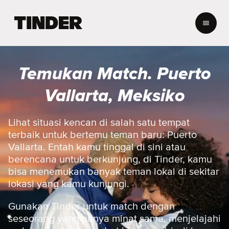
B
e
r
a
n
Temukan Match. Puerto
d
a
Vallarta, Meksiko
T
i
n
Lihat situasi kencan di salah satu tempat
d
terbaik untuk bertemu teman baru: Puerto
e
Vallarta. Entah kamu tinggal di sini atau
r
berencana untuk berkunjung, di Tinder, kamu
bisa menemukan banyak teman lokal di sekitar
lokasi yang kamu kunjungi.
Gunakan Tinder untuk match dengan
seseorang yang punya minat sama, menjelajahi