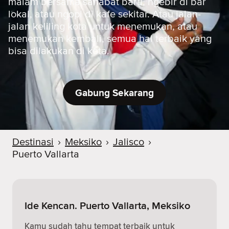
malam bersama sahabat baru, ngebir di bar
lokal, atau ngopi di kafe sekitar. Atau jalan-
jalan keliling kota untuk menemukan, atau
menemukan kembali, semua hal terbaik yang
bisa dilakukan di kota.
Gabung Sekarang
Destinasi
›
Meksiko
›
Jalisco
›
Puerto Vallarta
Ide Kencan. Puerto Vallarta, Meksiko
Kamu sudah tahu tempat terbaik untuk