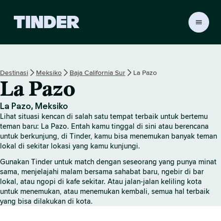
B
e
r
a
n
Destinasi
Meksiko
Baja California Sur
La Pazo
d
La Pazo
a
T
i
La Pazo, Meksiko
n
Lihat situasi kencan di salah satu tempat terbaik untuk bertemu
d
teman baru: La Pazo. Entah kamu tinggal di sini atau berencana
e
untuk berkunjung, di Tinder, kamu bisa menemukan banyak teman
lokal di sekitar lokasi yang kamu kunjungi.
r
Gunakan Tinder untuk match dengan seseorang yang punya minat
sama, menjelajahi malam bersama sahabat baru, ngebir di bar
lokal, atau ngopi di kafe sekitar. Atau jalan-jalan keliling kota
untuk menemukan, atau menemukan kembali, semua hal terbaik
yang bisa dilakukan di kota.