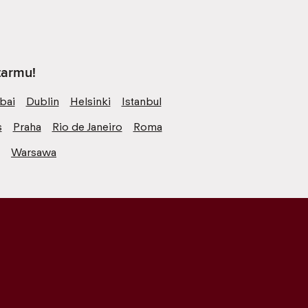
tarmu!
bai
Dublin
Helsinki
Istanbul
s
Praha
Rio de Janeiro
Roma
Warsawa