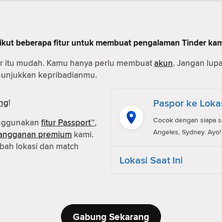
erikut beberapa fitur untuk membuat pengalaman Tinder ka
r itu mudah. Kamu hanya perlu membuat
akun
. Jangan lup
enunjukkan kepribadianmu.
Paspor ke Loka
ng
!
Cocok dengan siapa saj
enggunakan
fitur Passport™
,
Angeles, Sydney. Ayo!
langganan premium
kami.
ah lokasi dan match
Lokasi Saat Ini
Gabung Sekarang