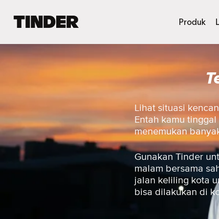
B
Produk
e
r
a
n
T
d
a
T
i
Lihat situasi kenca
n
Entah kamu tinggal 
d
menemukan banyak t
e
r
Gunakan Tinder unt
malam bersama sahab
jalan keliling kot
bisa dilakukan di ko