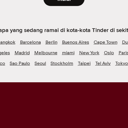
 apa yang sedang ramai di kota-kota Tinder di seki
angkok
Barcelona
Berlin
Buenos Aires
Cape Town
Du
geles
Madrid
Melbourne
miami
New York
Oslo
Pari
sco
Sao Paulo
Seoul
Stockholm
Taipei
Tel Aviv
Tokyo