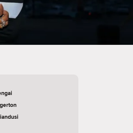
ngai
Egerton
iandusi