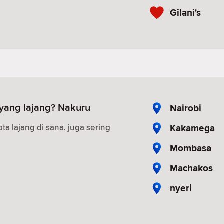
Gilani's
yang lajang? Nakuru
Nairobi
Kakamega
 lajang di sana, juga sering
Mombasa
Machakos
nyeri