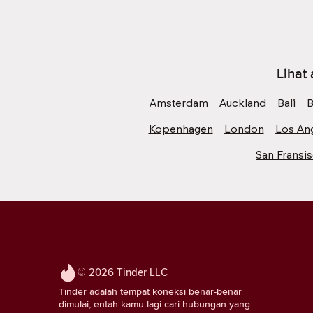
Lihat
Amsterdam
Auckland
Bali
B
Kopenhagen
London
Los An
San Fransi
© 2026 Tinder LLC
Tinder adalah tempat koneksi benar-benar
dimulai, entah kamu lagi cari hubungan yang