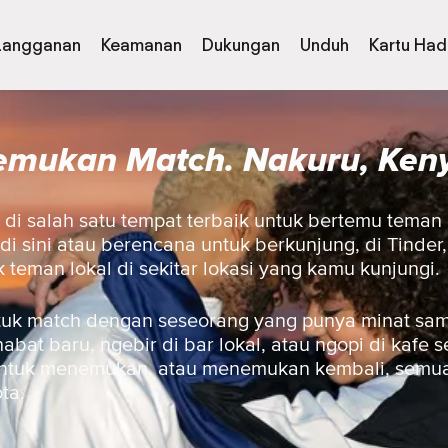
Langganan
Keamanan
Dukungan
Unduh
Kartu Had
emukan Match. Nakuru, Ken
n di salah satu tempat terbaik untuk bertemu teman
di sini atau berencana untuk berkunjung, di Tinder
eman lokal di sekitar lokasi yang kamu kunjungi.
uk match dengan seseorang yang punya minat sam
at baru, ngebir di bar lokal, atau ngopi di kafe sek
a untuk menemukan, atau menemukan kembali, semua
ta.