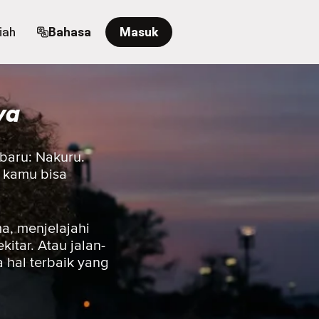
iah
Bahasa
Masuk
ya
 baru: Nakuru.
, kamu bisa
a, menjelajahi
itar. Atau jalan-
 hal terbaik yang