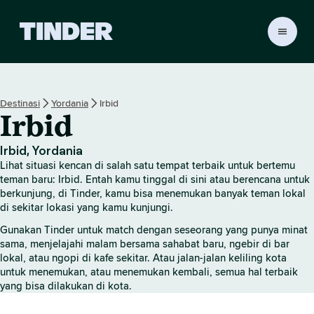
B
e
r
a
n
Destinasi
Yordania
Irbid
d
Irbid
a
T
i
Irbid, Yordania
n
Lihat situasi kencan di salah satu tempat terbaik untuk bertemu
d
teman baru: Irbid. Entah kamu tinggal di sini atau berencana untuk
e
berkunjung, di Tinder, kamu bisa menemukan banyak teman lokal
di sekitar lokasi yang kamu kunjungi.
r
Gunakan Tinder untuk match dengan seseorang yang punya minat
sama, menjelajahi malam bersama sahabat baru, ngebir di bar
lokal, atau ngopi di kafe sekitar. Atau jalan-jalan keliling kota
untuk menemukan, atau menemukan kembali, semua hal terbaik
yang bisa dilakukan di kota.