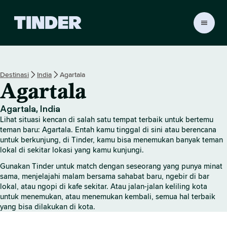
B
e
r
a
n
Destinasi
India
Agartala
d
Agartala
a
T
i
Agartala, India
n
Lihat situasi kencan di salah satu tempat terbaik untuk bertemu
d
teman baru: Agartala. Entah kamu tinggal di sini atau berencana
e
untuk berkunjung, di Tinder, kamu bisa menemukan banyak teman
lokal di sekitar lokasi yang kamu kunjungi.
r
Gunakan Tinder untuk match dengan seseorang yang punya minat
sama, menjelajahi malam bersama sahabat baru, ngebir di bar
lokal, atau ngopi di kafe sekitar. Atau jalan-jalan keliling kota
untuk menemukan, atau menemukan kembali, semua hal terbaik
yang bisa dilakukan di kota.