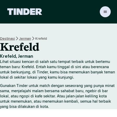
B
e
r
a
n
Destinasi
Jerman
Krefeld
d
Krefeld
a
T
i
Krefeld, Jerman
n
Lihat situasi kencan di salah satu tempat terbaik untuk bertemu
d
teman baru: Krefeld. Entah kamu tinggal di sini atau berencana
e
untuk berkunjung, di Tinder, kamu bisa menemukan banyak teman
lokal di sekitar lokasi yang kamu kunjungi.
r
Gunakan Tinder untuk match dengan seseorang yang punya minat
sama, menjelajahi malam bersama sahabat baru, ngebir di bar
lokal, atau ngopi di kafe sekitar. Atau jalan-jalan keliling kota
untuk menemukan, atau menemukan kembali, semua hal terbaik
yang bisa dilakukan di kota.