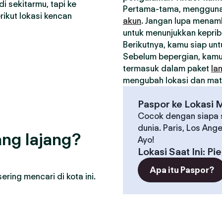
i sekitarmu, tapi ke
Pertama-tama, menggunak
ikut lokasi kencan
akun
. Jangan lupa menamb
untuk menunjukkan kepri
Berikutnya, kamu siap un
Sebelum bepergian, kam
termasuk dalam paket
la
mengubah lokasi dan matc
Paspor ke Lokasi 
Cocok dengan siapa s
dunia. Paris, Los Ang
ng lajang?
Ayo!
Lokasi Saat Ini
:
Pi
Apa itu Paspor?
ring mencari di kota ini.