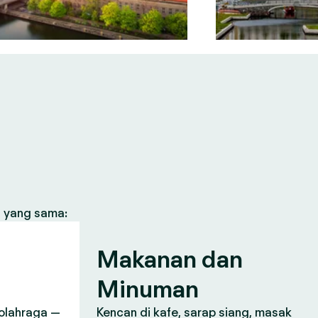
s yang sama:
n
Makanan dan
Minuman
, olahraga —
Kencan di kafe, sarap siang, masak