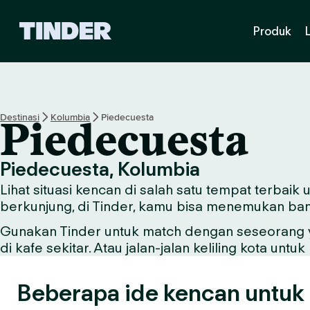
B
Produk
e
r
a
n
d
a
Destinasi
Kolumbia
Piedecuesta
Piedecuesta
T
i
n
Piedecuesta, Kolumbia
d
Lihat situasi kencan di salah satu tempat terbai
e
r
berkunjung, di Tinder, kamu bisa menemukan bany
Gunakan Tinder untuk match dengan seseorang ya
di kafe sekitar. Atau jalan-jalan keliling kota u
Beberapa ide kencan untuk