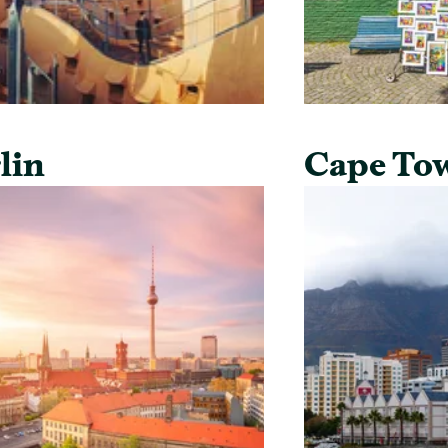
lin
Cape To