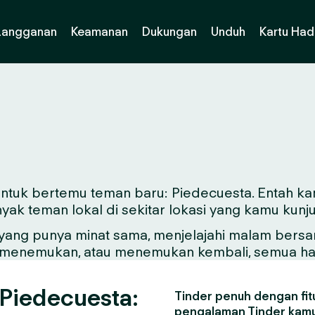
Langganan
Keamanan
Dukungan
Unduh
Kartu Had
k untuk bertemu teman baru: Piedecuesta. Entah ka
ak teman lokal di sekitar lokasi yang kamu kunju
ng punya minat sama, menjelajahi malam bersama 
ntuk menemukan, atau menemukan kembali, semua hal
 Piedecuesta:
Tinder penuh dengan fitu
pengalaman Tinder kamu