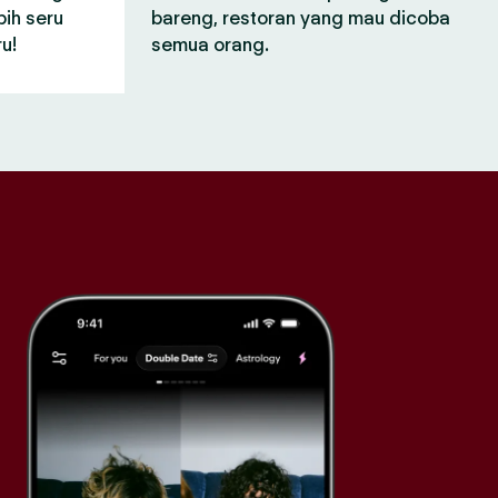
bih seru
bareng, restoran yang mau dicoba
u!
semua orang.