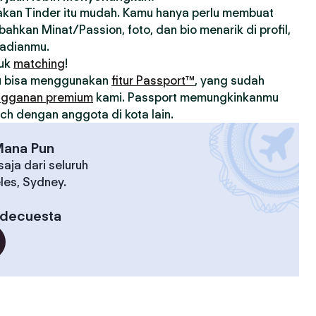
an Tinder itu mudah. Kamu hanya perlu membuat
ahkan Minat/Passion, foto, dan bio menarik di profil,
badianmu.
tuk
matching
!
u bisa menggunakan
fitur Passport™
, yang sudah
ngganan premium
kami. Passport memungkinkanmu
h dengan anggota di kota lain.
Mana Pun
aja dari seluruh
eles, Sydney.
edecuesta