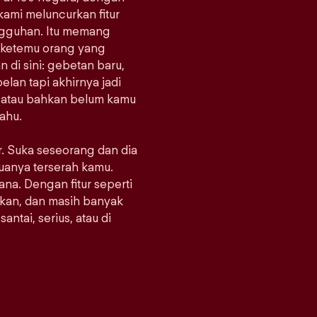
 kami meluncurkan fitur
ungguhan. Itu memang
at ketemu orang yang
di sini: gebetan baru,
lan tapi akhirnya jadi
, atau bahkan belum kamu
tahu.
er. Suka seseorang dan dia
emuanya terserah kamu.
mana. Dengan fitur seperti
kan, dan masih banyak
antai, serius, atau di