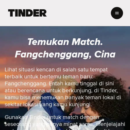
B
e
r
a
n
Temukan Match.
d
a
Fangchenggang, Cina
T
i
n
Lihat situasi kencan di salah satu tempat
d
terbaik untuk bertemu teman baru:
e
Fangchenggang. Entah kamu tinggal di sini
r
atau berencana untuk berkunjung, di Tinder,
kamu bisa menemukan banyak teman lokal di
sekitar lokasi yang kamu kunjungi.
Gunakan Tinder untuk match dengan
seseorang yang punya minat sama, menjelajahi