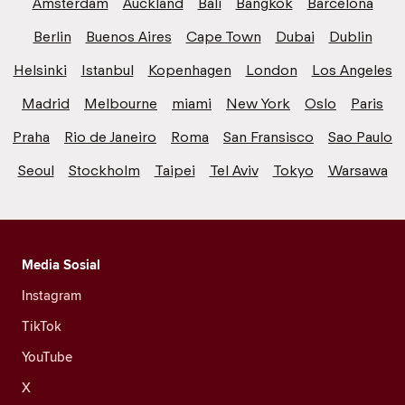
Amsterdam
Auckland
Bali
Bangkok
Barcelona
Berlin
Buenos Aires
Cape Town
Dubai
Dublin
Helsinki
Istanbul
Kopenhagen
London
Los Angeles
Madrid
Melbourne
miami
New York
Oslo
Paris
Praha
Rio de Janeiro
Roma
San Fransisco
Sao Paulo
Seoul
Stockholm
Taipei
Tel Aviv
Tokyo
Warsawa
Media Sosial
Instagram
TikTok
YouTube
X