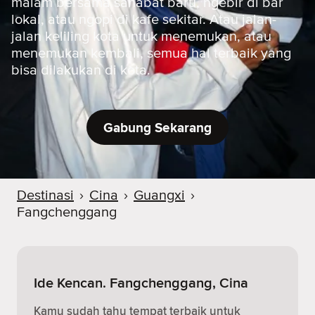
malam bersama sahabat baru, ngebir di bar
lokal, atau ngopi di kafe sekitar. Atau jalan-
jalan keliling kota untuk menemukan, atau
menemukan kembali, semua hal terbaik yang
bisa dilakukan di kota.
Gabung Sekarang
Destinasi
›
Cina
›
Guangxi
›
Fangchenggang
Ide Kencan. Fangchenggang, Cina
Kamu sudah tahu tempat terbaik untuk