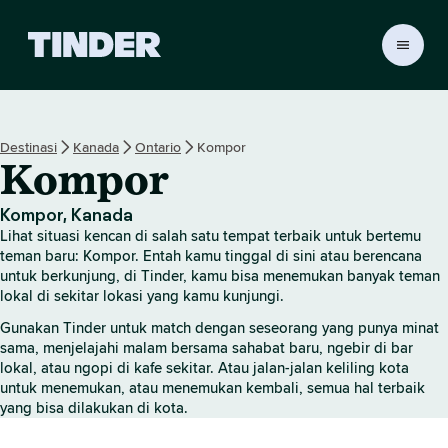
B
e
r
a
n
Destinasi
Kanada
Ontario
Kompor
d
Kompor
a
T
i
Kompor, Kanada
n
Lihat situasi kencan di salah satu tempat terbaik untuk bertemu
d
teman baru: Kompor. Entah kamu tinggal di sini atau berencana
e
untuk berkunjung, di Tinder, kamu bisa menemukan banyak teman
lokal di sekitar lokasi yang kamu kunjungi.
r
Gunakan Tinder untuk match dengan seseorang yang punya minat
sama, menjelajahi malam bersama sahabat baru, ngebir di bar
lokal, atau ngopi di kafe sekitar. Atau jalan-jalan keliling kota
untuk menemukan, atau menemukan kembali, semua hal terbaik
yang bisa dilakukan di kota.