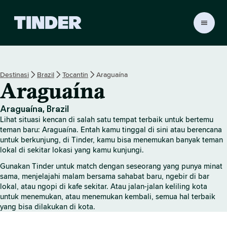
B
e
r
a
n
Destinasi
Brazil
Tocantin
Araguaína
d
Araguaína
a
T
i
Araguaína, Brazil
n
Lihat situasi kencan di salah satu tempat terbaik untuk bertemu
d
teman baru: Araguaína. Entah kamu tinggal di sini atau berencana
e
untuk berkunjung, di Tinder, kamu bisa menemukan banyak teman
lokal di sekitar lokasi yang kamu kunjungi.
r
Gunakan Tinder untuk match dengan seseorang yang punya minat
sama, menjelajahi malam bersama sahabat baru, ngebir di bar
lokal, atau ngopi di kafe sekitar. Atau jalan-jalan keliling kota
untuk menemukan, atau menemukan kembali, semua hal terbaik
yang bisa dilakukan di kota.