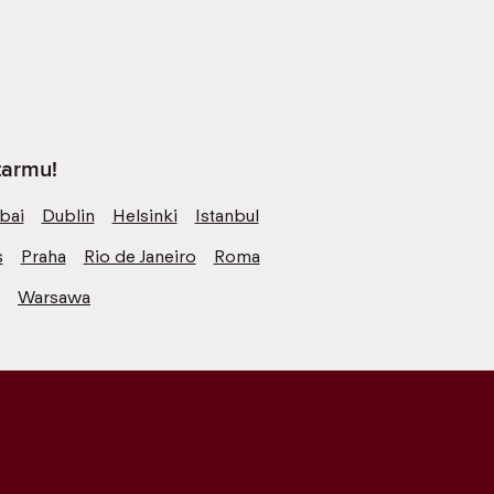
tarmu!
bai
Dublin
Helsinki
Istanbul
s
Praha
Rio de Janeiro
Roma
Warsawa