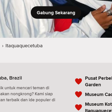
Gabung Sekarang
›
Itaquaquecetuba
ba, Brazil
Pusat Perbel
Garden
ik untuk mencari teman di
n akan nongkrong? Kami siap
Museum Cac
an terbaik dan ide populer di
Museum Kot
Itaquaquece