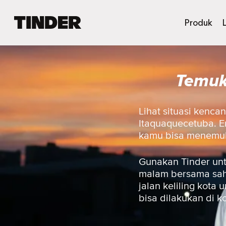
B
Produk
e
r
a
n
Temuk
d
a
T
i
Lihat situasi kenca
n
Itaquaquecetuba. En
d
kamu bisa menemuka
e
r
Gunakan Tinder unt
malam bersama sahab
jalan keliling kot
bisa dilakukan di ko