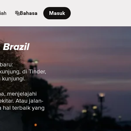
iah
Bahasa
Masuk
Brazil
 baru:
unjung, di Tinder,
 kunjungi.
a, menjelajahi
itar. Atau jalan-
 hal terbaik yang