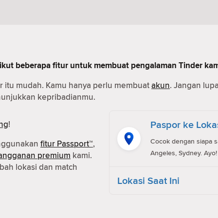
erikut beberapa fitur untuk membuat pengalaman Tinder ka
r itu mudah. Kamu hanya perlu membuat
akun
. Jangan lup
enunjukkan kepribadianmu.
Paspor ke Loka
ng
!
Cocok dengan siapa saj
enggunakan
fitur Passport™
,
Angeles, Sydney. Ayo!
langganan premium
kami.
ah lokasi dan match
Lokasi Saat Ini