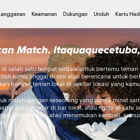
Langganan
Keamanan
Dukungan
Unduh
Kartu Had
an Match. Itaquaquecetuba, 
n di salah satu tempat terbaik untuk bertemu teman
tah kamu tinggal di sini atau berencana untuk berk
n banyak teman lokal di sekitar lokasi yang kamu
uk match dengan seseorang yang punya minat sam
at baru, ngebir di bar lokal, atau ngopi di kafe sek
a untuk menemukan, atau menemukan kembali, semua
ta.