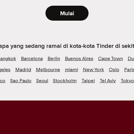
Mulai
 apa yang sedang ramai di kota-kota Tinder di seki
angkok
Barcelona
Berlin
Buenos Aires
Cape Town
Du
geles
Madrid
Melbourne
miami
New York
Oslo
Pari
sco
Sao Paulo
Seoul
Stockholm
Taipei
Tel Aviv
Tokyo