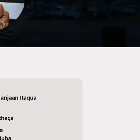
anjaan Itaqua
haça
a
tuba