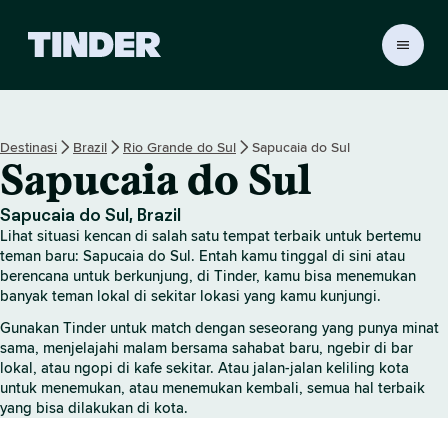
B
e
r
a
n
Destinasi
Brazil
Rio Grande do Sul
Sapucaia do Sul
d
Sapucaia do Sul
a
T
i
Sapucaia do Sul, Brazil
n
Lihat situasi kencan di salah satu tempat terbaik untuk bertemu
d
teman baru: Sapucaia do Sul. Entah kamu tinggal di sini atau
e
berencana untuk berkunjung, di Tinder, kamu bisa menemukan
banyak teman lokal di sekitar lokasi yang kamu kunjungi.
r
Gunakan Tinder untuk match dengan seseorang yang punya minat
sama, menjelajahi malam bersama sahabat baru, ngebir di bar
lokal, atau ngopi di kafe sekitar. Atau jalan-jalan keliling kota
untuk menemukan, atau menemukan kembali, semua hal terbaik
yang bisa dilakukan di kota.