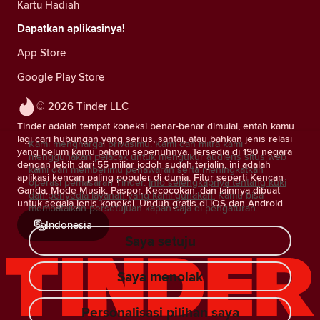
Kartu Hadiah
Dapatkan aplikasinya!
App Store
Google Play Store
© 2026 Tinder LLC
Tinder adalah tempat koneksi benar-benar dimulai, entah kamu
lagi cari hubungan yang serius, santai, atau bahkan jenis relasi
Kami menghargai privasimu. Kami dan mitra kami
yang belum kamu pahami sepenuhnya. Tersedia di 190 negara
menggunakan pelacak untuk mengukur audiens situs web
dengan lebih dari 55 miliar jodoh sudah terjalin, ini adalah
kami dan memberimu penawaran serta meningkatkan
aplikasi kencan paling populer di dunia. Fitur seperti Kencan
operasi pemasaran Tinder.
Info selengkapnya tentang kuki
Ganda, Mode Musik, Paspor, Kecocokan, dan lainnya dibuat
dan penyedia layanan yang kami gunakan.
Kamu bisa
untuk segala jenis koneksi. Unduh gratis di iOS dan Android.
membatalkan persetujuan kapan saja di pengaturan.
Indonesia
Saya setuju
Saya menolak
Personalisasi pilihan saya