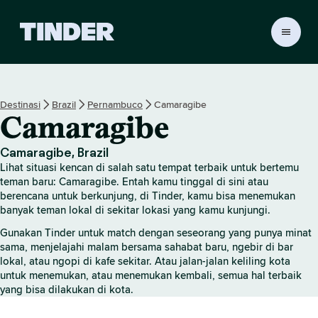
B
e
r
a
n
Destinasi
Brazil
Pernambuco
Camaragibe
d
Camaragibe
a
T
i
Camaragibe, Brazil
n
Lihat situasi kencan di salah satu tempat terbaik untuk bertemu
d
teman baru: Camaragibe. Entah kamu tinggal di sini atau
e
berencana untuk berkunjung, di Tinder, kamu bisa menemukan
banyak teman lokal di sekitar lokasi yang kamu kunjungi.
r
Gunakan Tinder untuk match dengan seseorang yang punya minat
sama, menjelajahi malam bersama sahabat baru, ngebir di bar
lokal, atau ngopi di kafe sekitar. Atau jalan-jalan keliling kota
untuk menemukan, atau menemukan kembali, semua hal terbaik
yang bisa dilakukan di kota.