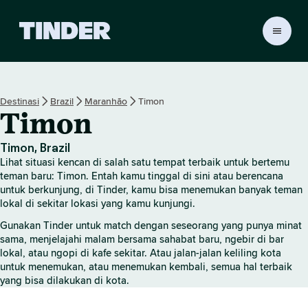
B
e
r
a
n
Destinasi
Brazil
Maranhão
Timon
d
Timon
a
T
i
Timon, Brazil
n
Lihat situasi kencan di salah satu tempat terbaik untuk bertemu
d
teman baru: Timon. Entah kamu tinggal di sini atau berencana
e
untuk berkunjung, di Tinder, kamu bisa menemukan banyak teman
lokal di sekitar lokasi yang kamu kunjungi.
r
Gunakan Tinder untuk match dengan seseorang yang punya minat
sama, menjelajahi malam bersama sahabat baru, ngebir di bar
lokal, atau ngopi di kafe sekitar. Atau jalan-jalan keliling kota
untuk menemukan, atau menemukan kembali, semua hal terbaik
yang bisa dilakukan di kota.