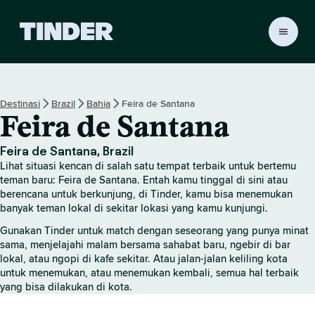
B
e
r
a
n
Destinasi
Brazil
Bahia
Feira de Santana
d
Feira de Santana
a
T
i
Feira de Santana, Brazil
n
Lihat situasi kencan di salah satu tempat terbaik untuk bertemu
d
teman baru: Feira de Santana. Entah kamu tinggal di sini atau
e
berencana untuk berkunjung, di Tinder, kamu bisa menemukan
banyak teman lokal di sekitar lokasi yang kamu kunjungi.
r
Gunakan Tinder untuk match dengan seseorang yang punya minat
sama, menjelajahi malam bersama sahabat baru, ngebir di bar
lokal, atau ngopi di kafe sekitar. Atau jalan-jalan keliling kota
untuk menemukan, atau menemukan kembali, semua hal terbaik
yang bisa dilakukan di kota.