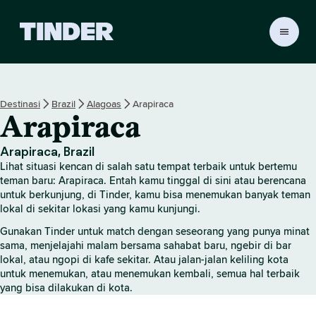
B
e
r
a
n
Destinasi
Brazil
Alagoas
Arapiraca
d
Arapiraca
a
T
i
Arapiraca, Brazil
n
Lihat situasi kencan di salah satu tempat terbaik untuk bertemu
d
teman baru: Arapiraca. Entah kamu tinggal di sini atau berencana
e
untuk berkunjung, di Tinder, kamu bisa menemukan banyak teman
lokal di sekitar lokasi yang kamu kunjungi.
r
Gunakan Tinder untuk match dengan seseorang yang punya minat
sama, menjelajahi malam bersama sahabat baru, ngebir di bar
lokal, atau ngopi di kafe sekitar. Atau jalan-jalan keliling kota
untuk menemukan, atau menemukan kembali, semua hal terbaik
yang bisa dilakukan di kota.