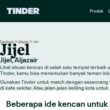
B
Produk
e
r
a
n
d
a
Destinasi
Aljazair
Jijel
Jijel
T
i
n
Jijel, Aljazair
d
Lihat situasi kencan di salah satu tempat terbaik 
e
r
Tinder, kamu bisa menemukan banyak teman lokal 
Gunakan Tinder untuk match dengan seseorang ya
di kafe sekitar. Atau jalan-jalan keliling kota u
Beberapa ide kencan untuk J