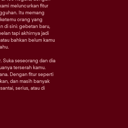
 kami meluncurkan fitur
ungguhan. Itu memang
at ketemu orang yang
di sini: gebetan baru,
lan tapi akhirnya jadi
, atau bahkan belum kamu
tahu.
er. Suka seseorang dan dia
emuanya terserah kamu.
mana. Dengan fitur seperti
kan, dan masih banyak
antai, serius, atau di