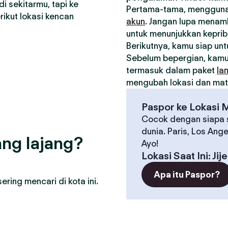
i sekitarmu, tapi ke
Pertama-tama, menggunak
ikut lokasi kencan
akun
. Jangan lupa menamb
untuk menunjukkan kepri
Berikutnya, kamu siap un
Sebelum bepergian, kam
termasuk dalam paket
la
mengubah lokasi dan matc
Paspor ke Lokasi 
Cocok dengan siapa s
dunia. Paris, Los Ang
ng lajang?
Ayo!
Lokasi Saat Ini
:
Jije
Apa itu Paspor?
ring mencari di kota ini.