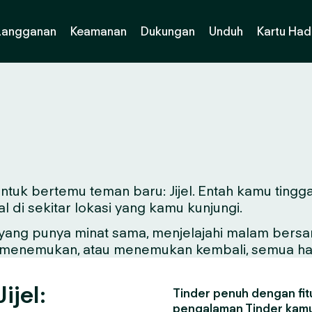
Langganan
Keamanan
Dukungan
Unduh
Kartu Had
untuk bertemu teman baru: Jijel. Entah kamu tingga
di sekitar lokasi yang kamu kunjungi.
ng punya minat sama, menjelajahi malam bersama 
ntuk menemukan, atau menemukan kembali, semua hal
ijel:
Tinder penuh dengan fitu
pengalaman Tinder kamu