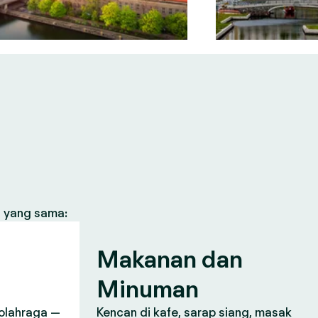
s yang sama:
n
Makanan dan
Minuman
, olahraga —
Kencan di kafe, sarap siang, masak