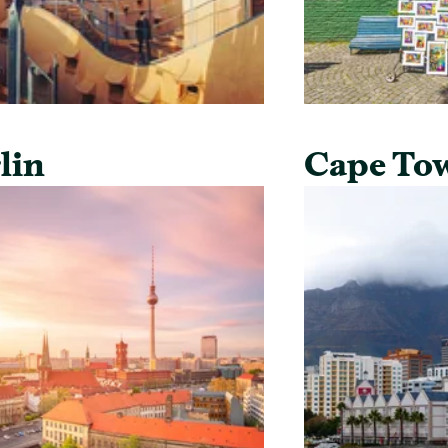
lin
Cape To