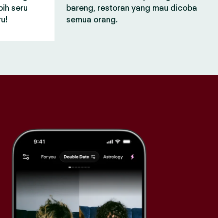
bih seru
bareng, restoran yang mau dicoba
u!
semua orang.