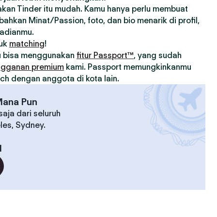
an Tinder itu mudah. Kamu hanya perlu membuat
ahkan Minat/Passion, foto, dan bio menarik di profil,
badianmu.
tuk
matching
!
u bisa menggunakan
fitur Passport™
, yang sudah
ngganan premium
kami. Passport memungkinkanmu
h dengan anggota di kota lain.
Mana Pun
aja dari seluruh
eles, Sydney.
l