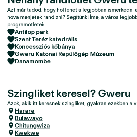
Azt már tudod, hogy hol lehet a legjobban ismerkedni 
hova menjetek randizni? Segítünk! Íme, a város legjobb
programötletei:
Antilop park
Szent Teréz katedrális
Koncessziós kőbánya
Gweru Katonai Repülőgép Múzeum
Danamombe
Szingliket keresel? Gweru
Azok, akik itt keresnek szingliket, gyakran ezekben a 
Harare
Bulawayo
Chitungwiza
Kwekwe