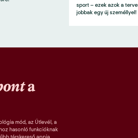
sport – ezek azok a terve
jobbak egy új személlyel!
pont
a
lógia mód, az Útlevél, a
khoz hasonló funkcióknak
űbb társkereső appja,