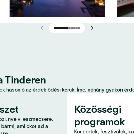
a Tinderen
k hasonló az érdeklődési körük. Íme, néhány gyakori érde
szet
Közösségi
programok
ozi, nyelvi eszmecsere,
 bármi, ami okot ad a
Koncertek, fesztiválok, k
sre.