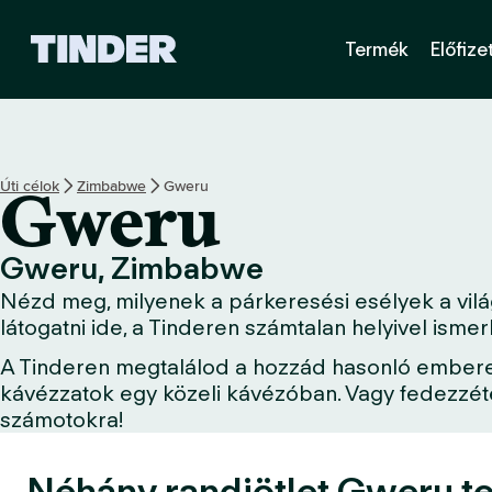
T
Termék
Előfize
i
n
d
e
r
K
Úti célok
Zimbabwe
Gweru
Gweru
e
z
d
Gweru, Zimbabwe
ő
Nézd meg, milyenek a párkeresési esélyek a vilá
o
l
látogatni ide, a Tinderen számtalan helyivel ism
d
A Tinderen megtalálod a hozzád hasonló embereket
a
kávézzatok egy közeli kávézóban. Vagy fedezzétek
l
számotokra!
Néhány randiötlet Gweru te