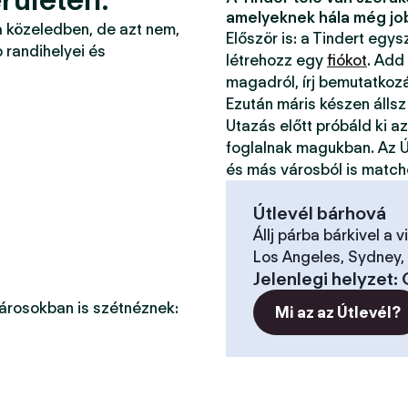
amelyeknek hála még jo
a közeledben, de azt nem,
Először is: a Tindert egy
 randihelyei és
létrehozz egy
fiókot
. Add
magadról, írj bemutatkoz
Ezután máris készen állsz
Utazás előtt próbáld ki a
foglalnak magukban. Az Ú
és más városból is match
Útlevél bárhová
Állj párba bárkivel a v
Los Angeles, Sydney, 
Jelenlegi helyzet
:
városokban is szétnéznek:
Mi az az Útlevél?