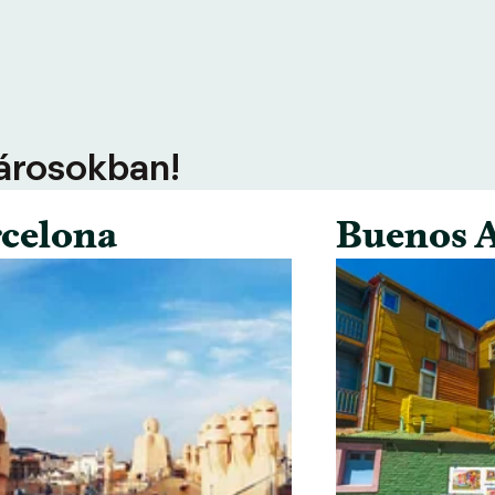
városokban!
celona
Buenos A