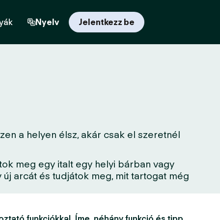
yák
Nyelv
Jelentkezz be
en a helyen élsz, akár csak el szeretnél
tok meg egy italt egy helyi bárban vagy
új arcát és tudjátok meg, mit tartogat még
oztató funkciókkal. Íme, néhány funkció és tipp,