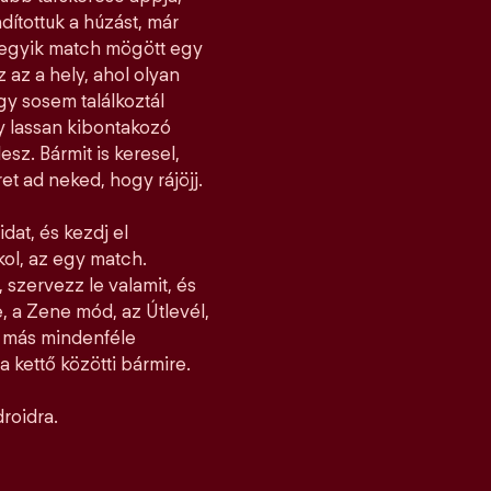
dítottuk a húzást, már
ndegyik match mögött egy
z az a hely, ahol olyan
y sosem találkoztál
gy lassan kibontakozó
esz. Bármit is keresel,
et ad neked, hogy rájöjj.
idat, és kezdj el
jkol, az egy match.
 szervezz le valamit, és
, a Zene mód, az Útlevél,
l más mindenféle
 kettő közötti bármire.
roidra.