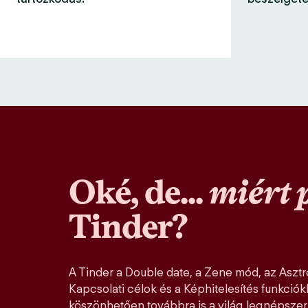
Oké, de...
miért 
Tinder?
A Tinder a Double date, a Zene mód, az Asztro
Kapcsolati célok és a Képhitelesítés funkció
köszönhetően továbbra is a világ legnépszer