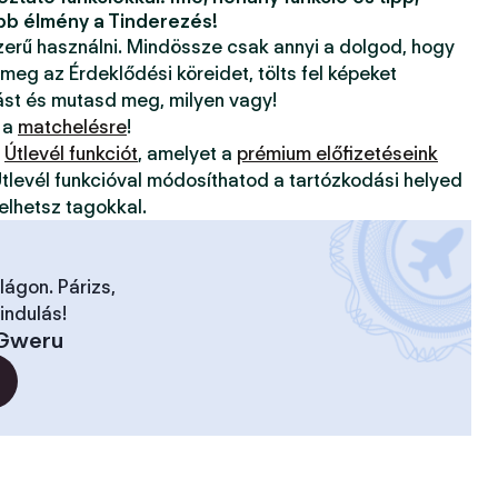
bb élmény a Tinderezés!
szerű használni. Mindössze csak annyi a dolgod, hogy
 meg az Érdeklődési köreidet, tölts fel képeket
ást és mutasd meg, milyen vagy!
 a
matchelésre
!
z
Útlevél funkciót
, amelyet a
prémium előfizetéseink
tlevél funkcióval módosíthatod a tartózkodási helyed
elhetsz tagokkal.
ilágon. Párizs,
indulás!
Gweru