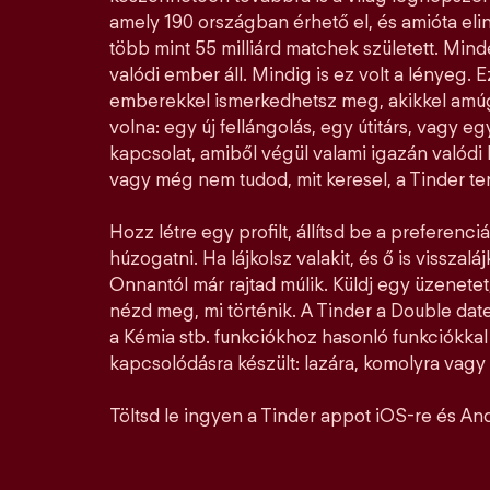
amely 190 országban érhető el, és amióta elin
több mint 55 milliárd matchek született. Mi
valódi ember áll. Mindig is ez volt a lényeg. E
emberekkel ismerkedhetsz meg, akikkel amúg
volna: egy új fellángolás, egy útitárs, vagy e
kapcsolat, amiből végül valami igazán valódi l
vagy még nem tudod, mit keresel, a Tinder ter
Hozz létre egy profilt, állítsd be a preferenciá
húzogatni. Ha lájkolsz valakit, és ő is visszalá
Onnantól már rajtad múlik. Küldj egy üzenetet,
nézd meg, mi történik. A Tinder a Double date
a Kémia stb. funkciókhoz hasonló funkciókka
kapcsolódásra készült: lazára, komolyra vagy a
Töltsd le ingyen a Tinder appot iOS-re és And