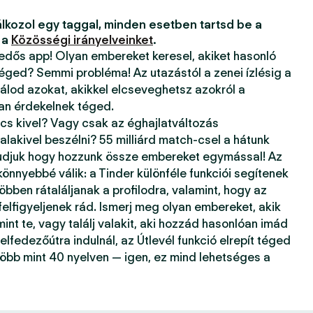
lkozol egy taggal, minden esetben tartsd be a
 a
Közösségi irányelveinket
.
kedős app! Olyan embereket keresel, akiket hasonló
téged? Semmi probléma! Az utazástól a zenei ízlésig a
álod azokat, akikkel elcseveghetsz azokról a
ban érdekelnek téged.
ncs kivel? Vagy csak az éghajlatváltozás
alakivel beszélni? 55 milliárd match-csel a hátunk
tudjuk hogy hozzunk össze embereket egymással! Az
önnyebbé válik: a Tinder különféle funkciói segítenek
öbben rátaláljanak a profilodra, valamint, hogy az
 felfigyeljenek rád. Ismerj meg olyan embereket, akik
mint te, vagy találj valakit, aki hozzád hasonlóan imád
elfedezőútra indulnál, az Útlevél funkció elrepít téged
több mint 40 nyelven — igen, ez mind lehetséges a