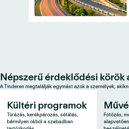
Népszerű érdeklődési körök 
A Tinderen megtalálják egymást azok a személyek, akikne
Kültéri programok
Művé
Túrázás, kerékpározás, sétálás,
Fotózás, m
bármilyen okból a szabadban
alapvetően
tartózkodás.
beszélgeté