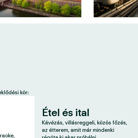
klődési kör:
Étel és ital
Kávézás, villásreggeli, közös főzés,
az étterem, amit már mindenki
araoke,
régóta ki akar próbálni.