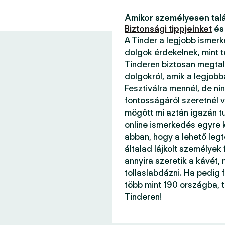
Amikor személyesen talá
Biztonsági tippjeinket
és
A Tinder a legjobb ismer
dolgok érdekelnek, mint 
Tinderen biztosan megtal
dolgokról, amik a legjob
Fesztiválra mennél, de ni
fontosságáról szeretnél v
mögött mi aztán igazán 
online ismerkedés egyre k
abban, hogy a lehető legt
általad lájkolt személyek
annyira szeretik a kávét, 
tollaslabdázni. Ha pedig f
több mint 190 országba, 
Tinderen!