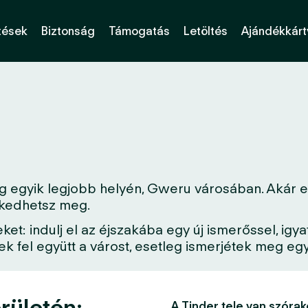
tések
Biztonság
Támogatás
Letöltés
Ajándékkárt
g egyik legjobb helyén, Gweru városában. Akár ez
erkedhetsz meg.
: indulj el az éjszakába egy új ismerőssel, igya
 fel együtt a várost, esetleg ismerjétek meg egy 
rületén:
A Tinder tele van szórak