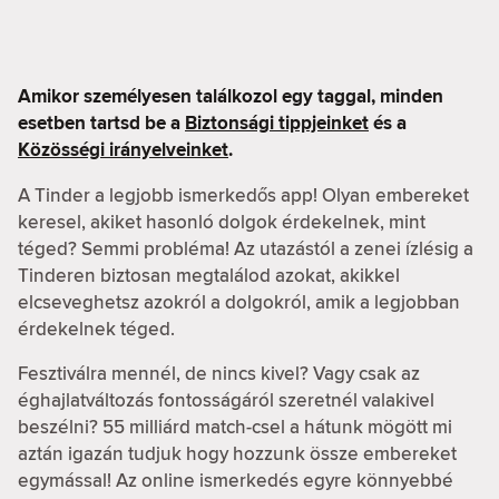
Amikor személyesen találkozol egy taggal, minden
esetben tartsd be a
Biztonsági tippjeinket
és a
Közösségi irányelveinket
.
A Tinder a legjobb ismerkedős app! Olyan embereket
keresel, akiket hasonló dolgok érdekelnek, mint
téged? Semmi probléma! Az utazástól a zenei ízlésig a
Tinderen biztosan megtalálod azokat, akikkel
elcseveghetsz azokról a dolgokról, amik a legjobban
érdekelnek téged.
Fesztiválra mennél, de nincs kivel? Vagy csak az
éghajlatváltozás fontosságáról szeretnél valakivel
beszélni? 55 milliárd match-csel a hátunk mögött mi
aztán igazán tudjuk hogy hozzunk össze embereket
egymással! Az online ismerkedés egyre könnyebbé