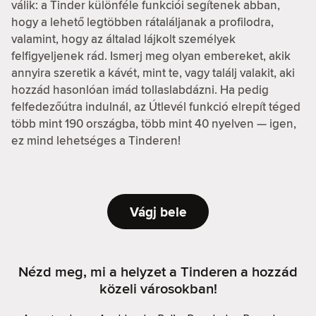
válik: a Tinder különféle funkciói segítenek abban,
hogy a lehető legtöbben rátaláljanak a profilodra,
valamint, hogy az általad lájkolt személyek
felfigyeljenek rád. Ismerj meg olyan embereket, akik
annyira szeretik a kávét, mint te, vagy találj valakit, aki
hozzád hasonlóan imád tollaslabdázni. Ha pedig
felfedezőútra indulnál, az Útlevél funkció elrepít téged
több mint 190 országba, több mint 40 nyelven — igen,
ez mind lehetséges a Tinderen!
Vágj bele
Nézd meg, mi a helyzet a Tinderen a hozzád
közeli városokban!