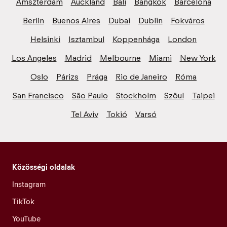
Amszterdam
Auckland
Bali
Bangkok
Barcelona
Berlin
Buenos Aires
Dubai
Dublin
Fokváros
Helsinki
Isztambul
Koppenhága
London
Los Angeles
Madrid
Melbourne
Miami
New York
Oslo
Párizs
Prága
Rio de Janeiro
Róma
San Francisco
São Paulo
Stockholm
Szöul
Taipei
Tel Aviv
Tokió
Varsó
Közösségi oldalak
Instagram
TikTok
YouTube