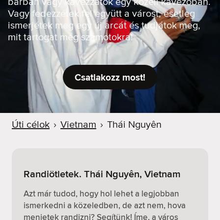
bárban vagy kávézzatok egy közeli kávézóban.
Vagy fedezzétek fel együtt a várost, esetleg
ismerjétek meg egy új arcát és tudjátok meg,
mit tartogat még számotokra!
Csatlakozz most!
Úti célok
›
Vietnam
›
Thái Nguyên
Randiötletek. Thái Nguyên, Vietnam
Azt már tudod, hogy hol lehet a legjobban
ismerkedni a közeledben, de azt nem, hova
menjetek randizni? Segítünk! Íme, a város