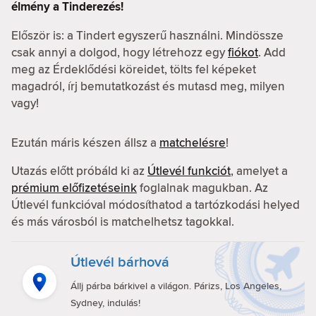
élmény a Tinderezés!
Először is: a Tindert egyszerű használni. Mindössze
csak annyi a dolgod, hogy létrehozz egy
fiókot
. Add
meg az Érdeklődési köreidet, tölts fel képeket
magadról, írj bemutatkozást és mutasd meg, milyen
vagy!
Ezután máris készen állsz a
matchelésre
!
Utazás előtt próbáld ki az
Útlevél funkciót
, amelyet a
prémium előfizetéseink
foglalnak magukban. Az
Útlevél funkcióval módosíthatod a tartózkodási helyed
és más városból is matchelhetsz tagokkal.
Útlevél bárhová
Állj párba bárkivel a világon. Párizs, Los Angeles,
Sydney, indulás!