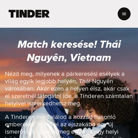
T
i
n
d
e
Match keresése! Thái
r
K
Nguyên, Vietnam
e
z
d
Nézd meg, milyenek a párkeresési esélyek a
ő
világ egyik legjobb helyén, Thái Nguyên
o
városában. Akár ezen a helyen élsz, akár csak
l
el szeretnél látogatni ide, a Tinderen számtalan
d
helyivel ismerkedhetsz meg.
a
l
A Tinderen megtalálod a hozzád hasonló
embereket: indulj el az éjszakába egy új
ismerőssel, igyatok meg egy italt egy helyi