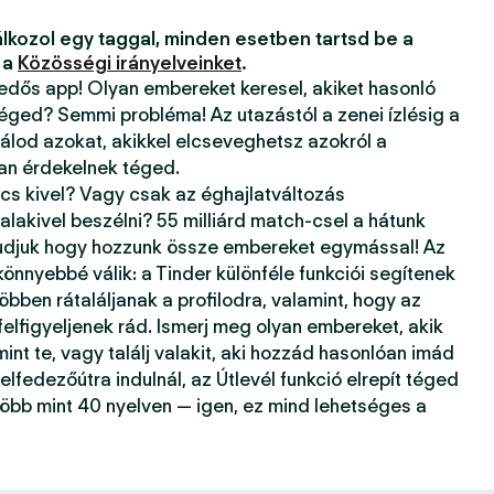
lkozol egy taggal, minden esetben tartsd be a
 a
Közösségi irányelveinket
.
kedős app! Olyan embereket keresel, akiket hasonló
téged? Semmi probléma! Az utazástól a zenei ízlésig a
álod azokat, akikkel elcseveghetsz azokról a
ban érdekelnek téged.
ncs kivel? Vagy csak az éghajlatváltozás
alakivel beszélni? 55 milliárd match-csel a hátunk
tudjuk hogy hozzunk össze embereket egymással! Az
önnyebbé válik: a Tinder különféle funkciói segítenek
öbben rátaláljanak a profilodra, valamint, hogy az
 felfigyeljenek rád. Ismerj meg olyan embereket, akik
mint te, vagy találj valakit, aki hozzád hasonlóan imád
elfedezőútra indulnál, az Útlevél funkció elrepít téged
több mint 40 nyelven — igen, ez mind lehetséges a