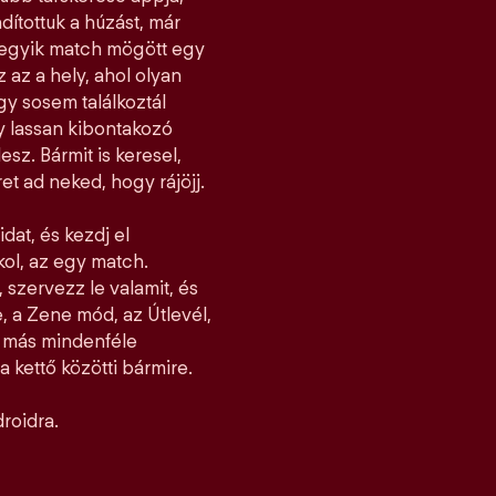
dítottuk a húzást, már
ndegyik match mögött egy
z az a hely, ahol olyan
y sosem találkoztál
gy lassan kibontakozó
esz. Bármit is keresel,
et ad neked, hogy rájöjj.
idat, és kezdj el
jkol, az egy match.
 szervezz le valamit, és
, a Zene mód, az Útlevél,
l más mindenféle
 kettő közötti bármire.
roidra.