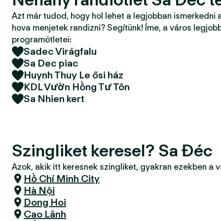
Azt már tudod, hogy hol lehet a legjobban ismerkedni 
hova menjetek randizni? Segítünk! Íme, a város legjobb
programötletei:
Sadec Virágfalu
Sa Dec piac
Huynh Thuy Le ősi ház
KDL Vườn Hồng Tư Tôn
Sa Nhien kert
Szingliket keresel? Sa Đéc
Azok, akik itt keresnek szingliket, gyakran ezekben a 
Hồ Chí Minh City
Hà Nội
Dong Hoi
Cao Lãnh