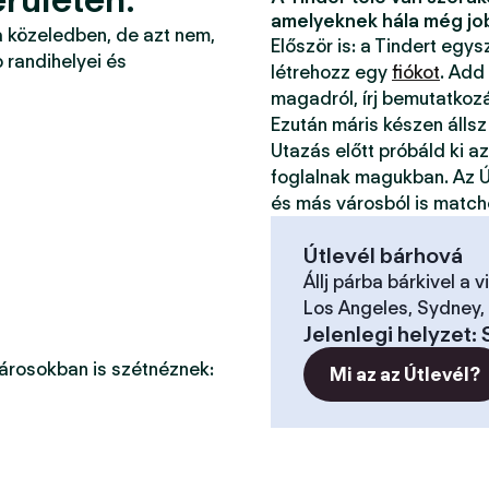
amelyeknek hála még jo
a közeledben, de azt nem,
Először is: a Tindert egy
 randihelyei és
létrehozz egy
fiókot
. Add
magadról, írj bemutatkoz
Ezután máris készen állsz
Utazás előtt próbáld ki a
foglalnak magukban. Az Ú
és más városból is match
Útlevél bárhová
Állj párba bárkivel a v
Los Angeles, Sydney, 
Jelenlegi helyzet
:
városokban is szétnéznek:
Mi az az Útlevél?