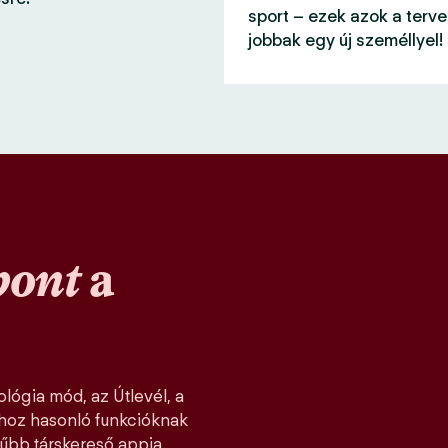
sport – ezek azok a terve
jobbak egy új személlyel!
pont
a
lógia mód, az Útlevél, a
khoz hasonló funkcióknak
űbb társkereső appja,