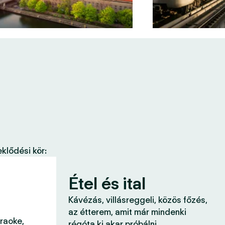
klődési kör:
Étel és ital
Kávézás, villásreggeli, közös főzés,
az étterem, amit már mindenki
araoke,
régóta ki akar próbálni.