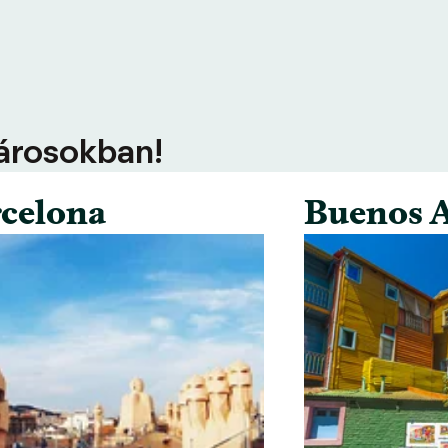
városokban!
celona
Buenos A