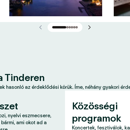
a Tinderen
k hasonló az érdeklődési körük. Íme, néhány gyakori érde
szet
Közösségi
programok
ozi, nyelvi eszmecsere,
 bármi, ami okot ad a
Koncertek, fesztiválok, k
sre.