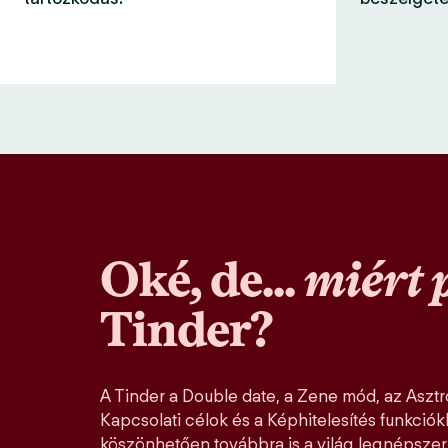
Oké, de...
miért 
Tinder?
A Tinder a Double date, a Zene mód, az Asztro
Kapcsolati célok és a Képhitelesítés funkció
köszönhetően továbbra is a világ legnépszer