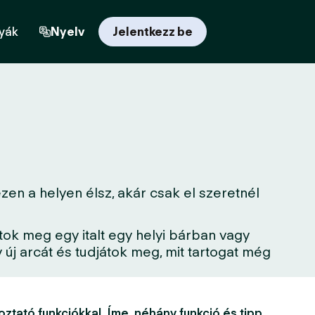
yák
Nyelv
Jelentkezz be
en a helyen élsz, akár csak el szeretnél
tok meg egy italt egy helyi bárban vagy
új arcát és tudjátok meg, mit tartogat még
oztató funkciókkal. Íme, néhány funkció és tipp,