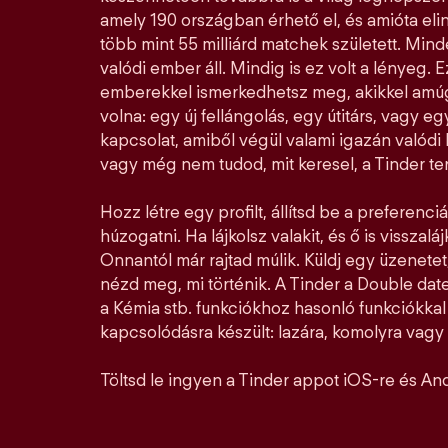
amely 190 országban érhető el, és amióta elin
több mint 55 milliárd matchek született. Mi
valódi ember áll. Mindig is ez volt a lényeg. E
emberekkel ismerkedhetsz meg, akikkel amúg
volna: egy új fellángolás, egy útitárs, vagy e
kapcsolat, amiből végül valami igazán valódi l
vagy még nem tudod, mit keresel, a Tinder ter
Hozz létre egy profilt, állítsd be a preferenciá
húzogatni. Ha lájkolsz valakit, és ő is visszalá
Onnantól már rajtad múlik. Küldj egy üzenetet,
nézd meg, mi történik. A Tinder a Double date
a Kémia stb. funkciókhoz hasonló funkciókka
kapcsolódásra készült: lazára, komolyra vagy a
Töltsd le ingyen a Tinder appot iOS-re és And