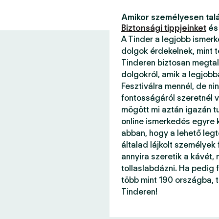
Amikor személyesen talá
Biztonsági tippjeinket
és
A Tinder a legjobb ismer
dolgok érdekelnek, mint 
Tinderen biztosan megtal
dolgokról, amik a legjob
Fesztiválra mennél, de ni
fontosságáról szeretnél v
mögött mi aztán igazán 
online ismerkedés egyre k
abban, hogy a lehető legt
általad lájkolt személyek
annyira szeretik a kávét, 
tollaslabdázni. Ha pedig f
több mint 190 országba, 
Tinderen!