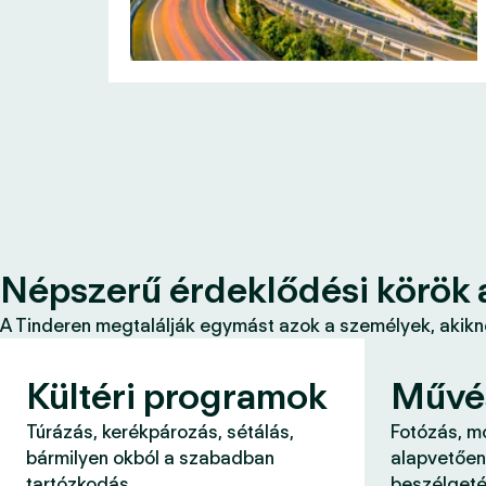
Népszerű érdeklődési körök 
A Tinderen megtalálják egymást azok a személyek, akikne
Kültéri programok
Művé
Túrázás, kerékpározás, sétálás,
Fotózás, m
bármilyen okból a szabadban
alapvetően
tartózkodás.
beszélgeté