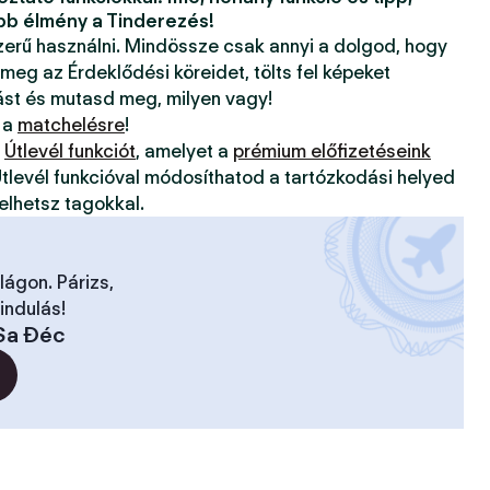
bb élmény a Tinderezés!
szerű használni. Mindössze csak annyi a dolgod, hogy
 meg az Érdeklődési köreidet, tölts fel képeket
ást és mutasd meg, milyen vagy!
 a
matchelésre
!
z
Útlevél funkciót
, amelyet a
prémium előfizetéseink
tlevél funkcióval módosíthatod a tartózkodási helyed
elhetsz tagokkal.
ilágon. Párizs,
indulás!
Sa Đéc