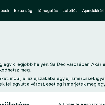
tések
Biztonság
Támogatás
Letöltés
Ajándékkárt
 egyik legjobb helyén, Sa Đéc városában. Akár ez
erkedhetsz meg.
: indulj el az éjszakába egy új ismerőssel, igya
 fel együtt a várost, esetleg ismerjétek meg egy 
rületén:
A Tinder tele van szórak