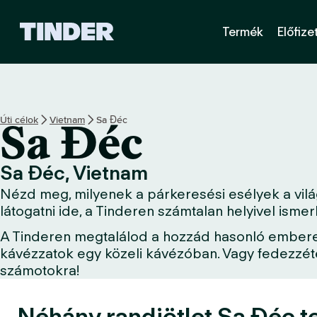
T
Termék
Előfize
i
n
d
e
r
K
Úti célok
Vietnam
Sa Đéc
Sa Đéc
e
z
d
Sa Đéc, Vietnam
ő
Nézd meg, milyenek a párkeresési esélyek a világ
o
l
látogatni ide, a Tinderen számtalan helyivel ism
d
A Tinderen megtalálod a hozzád hasonló embereket
a
kávézzatok egy közeli kávézóban. Vagy fedezzétek
l
számotokra!
Néhány randiötlet Sa Đéc te