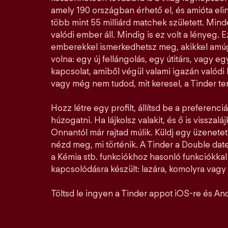
amely 190 országban érhető el, és amióta elin
több mint 55 milliárd matchek született. Mi
valódi ember áll. Mindig is ez volt a lényeg. E
emberekkel ismerkedhetsz meg, akikkel amúg
volna: egy új fellángolás, egy útitárs, vagy e
kapcsolat, amiből végül valami igazán valódi l
vagy még nem tudod, mit keresel, a Tinder ter
Hozz létre egy profilt, állítsd be a preferenciá
húzogatni. Ha lájkolsz valakit, és ő is visszalá
Onnantól már rajtad múlik. Küldj egy üzenetet,
nézd meg, mi történik. A Tinder a Double date
a Kémia stb. funkciókhoz hasonló funkciókka
kapcsolódásra készült: lazára, komolyra vagy a
Töltsd le ingyen a Tinder appot iOS-re és And