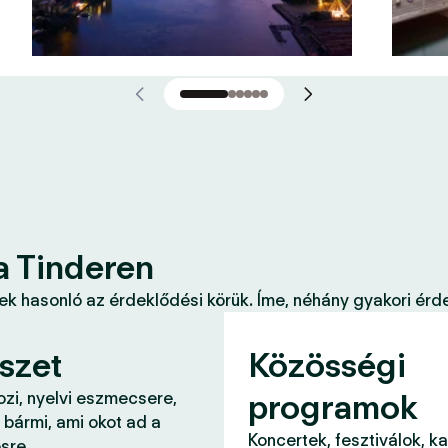
a Tinderen
k hasonló az érdeklődési körük. Íme, néhány gyakori érde
szet
Közösségi
programok
ozi, nyelvi eszmecsere,
 bármi, ami okot ad a
Koncertek, fesztiválok, k
sre.