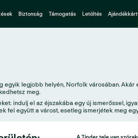
tések
Biztonság
Támogatás
Letöltés
Ajándékkárt
 egyik legjobb helyén, Norfolk városában. Akár e
erkedhetsz meg.
: indulj el az éjszakába egy új ismerőssel, igya
 fel együtt a várost, esetleg ismerjétek meg egy 
erületén:
A Tinder tele van szórak