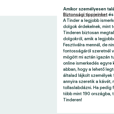
Amikor személyesen talá
Biztonsági tippjeinket
és
A Tinder a legjobb ismer
dolgok érdekelnek, mint 
Tinderen biztosan megtal
dolgokról, amik a legjob
Fesztiválra mennél, de ni
fontosságáról szeretnél v
mögött mi aztán igazán 
online ismerkedés egyre k
abban, hogy a lehető legt
általad lájkolt személyek
annyira szeretik a kávét, 
tollaslabdázni. Ha pedig f
több mint 190 országba, 
Tinderen!