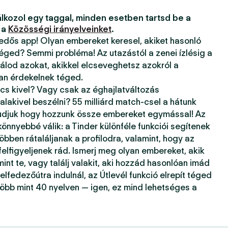
lkozol egy taggal, minden esetben tartsd be a
 a
Közösségi irányelveinket
.
kedős app! Olyan embereket keresel, akiket hasonló
téged? Semmi probléma! Az utazástól a zenei ízlésig a
álod azokat, akikkel elcseveghetsz azokról a
ban érdekelnek téged.
ncs kivel? Vagy csak az éghajlatváltozás
alakivel beszélni? 55 milliárd match-csel a hátunk
tudjuk hogy hozzunk össze embereket egymással! Az
önnyebbé válik: a Tinder különféle funkciói segítenek
öbben rátaláljanak a profilodra, valamint, hogy az
 felfigyeljenek rád. Ismerj meg olyan embereket, akik
mint te, vagy találj valakit, aki hozzád hasonlóan imád
elfedezőútra indulnál, az Útlevél funkció elrepít téged
több mint 40 nyelven — igen, ez mind lehetséges a