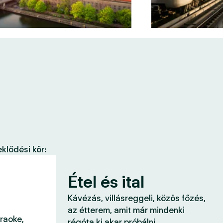
klődési kör:
Étel és ital
Kávézás, villásreggeli, közös főzés,
az étterem, amit már mindenki
araoke,
régóta ki akar próbálni.