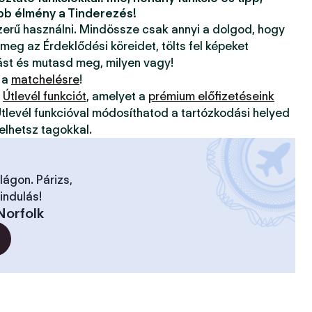
bb élmény a Tinderezés!
szerű használni. Mindössze csak annyi a dolgod, hogy
 meg az Érdeklődési köreidet, tölts fel képeket
ást és mutasd meg, milyen vagy!
 a
matchelésre
!
z
Útlevél funkciót
, amelyet a
prémium előfizetéseink
tlevél funkcióval módosíthatod a tartózkodási helyed
elhetsz tagokkal.
ilágon. Párizs,
indulás!
Norfolk