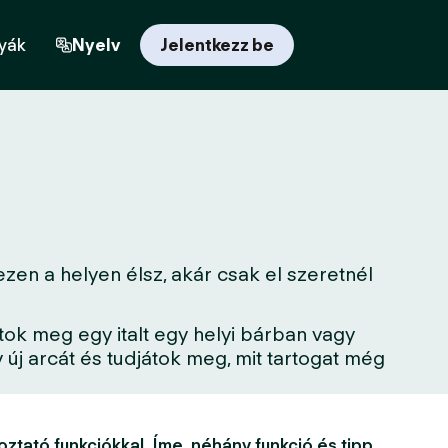
yák
Nyelv
Jelentkezz be
zen a helyen élsz, akár csak el szeretnél
tok meg egy italt egy helyi bárban vagy
új arcát és tudjátok meg, mit tartogat még
oztató funkciókkal. Íme, néhány funkció és tipp,