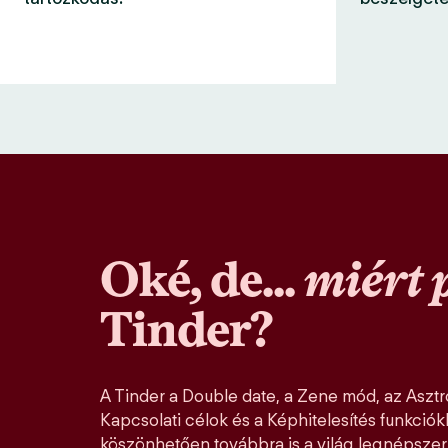
Oké, de...
miért 
Tinder?
A Tinder a Double date, a Zene mód, az Asztro
Kapcsolati célok és a Képhitelesítés funkció
köszönhetően továbbra is a világ legnépszer