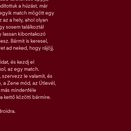
dítottuk a húzást, már
ndegyik match mögött egy
z az a hely, ahol olyan
y sosem találkoztál
gy lassan kibontakozó
esz. Bármit is keresel,
et ad neked, hogy rájöjj.
idat, és kezdj el
jkol, az egy match.
 szervezz le valamit, és
, a Zene mód, az Útlevél,
l más mindenféle
 kettő közötti bármire.
roidra.