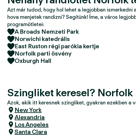
Azt már tudod, hogy hol lehet a legjobban ismerkedni 
hova menjetek randizni? Segítünk! Íme, a város legjobb
programötletei:
A Broads Nemzeti Park
Norwichi katedrális
East Ruston régi parókia kertje
Norfolk parti ösvény
Oxburgh Hall
Szingliket keresel? Norfolk
Azok, akik itt keresnek szingliket, gyakran ezekben a 
New York
Alexandria
Los Angeles
Santa Clara