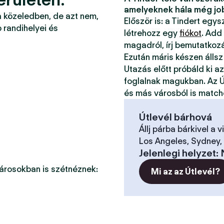
amelyeknek hála még jo
a közeledben, de azt nem,
Először is: a Tindert egy
 randihelyei és
létrehozz egy
fiókot
. Add
magadról, írj bemutatkoz
Ezután máris készen állsz
Utazás előtt próbáld ki a
foglalnak magukban. Az Ú
és más városból is match
Útlevél bárhová
Állj párba bárkivel a v
Los Angeles, Sydney, 
Jelenlegi helyzet
:
városokban is szétnéznek:
Mi az az Útlevél?