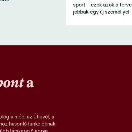
sport – ezek azok a terve
jobbak egy új személlyel!
pont
a
lógia mód, az Útlevél, a
khoz hasonló funkcióknak
űbb társkereső appja,