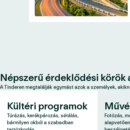
Népszerű érdeklődési körök 
A Tinderen megtalálják egymást azok a személyek, akikne
Kültéri programok
Művé
Túrázás, kerékpározás, sétálás,
Fotózás, m
bármilyen okból a szabadban
alapvetően
tartózkodás.
beszélgeté