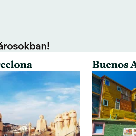
városokban!
celona
Buenos A