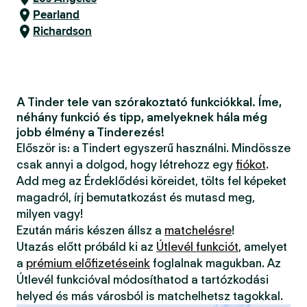
Pearland
Richardson
A Tinder tele van szórakoztató funkciókkal. Íme,
néhány funkció és tipp, amelyeknek hála még
jobb élmény a Tinderezés!
Először is: a Tindert egyszerű használni. Mindössze
csak annyi a dolgod, hogy létrehozz egy
fiókot
.
Add meg az Érdeklődési köreidet, tölts fel képeket
magadról, írj bemutatkozást és mutasd meg,
milyen vagy!
Ezután máris készen állsz a
matchelésre
!
Utazás előtt próbáld ki az
Útlevél funkciót
, amelyet
a
prémium előfizetéseink
foglalnak magukban. Az
Útlevél funkcióval módosíthatod a tartózkodási
helyed és más városból is matchelhetsz tagokkal.