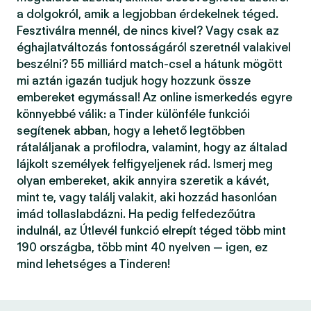
a dolgokról, amik a legjobban érdekelnek téged.
Fesztiválra mennél, de nincs kivel? Vagy csak az
éghajlatváltozás fontosságáról szeretnél valakivel
beszélni? 55 milliárd match-csel a hátunk mögött
mi aztán igazán tudjuk hogy hozzunk össze
embereket egymással! Az online ismerkedés egyre
könnyebbé válik: a Tinder különféle funkciói
segítenek abban, hogy a lehető legtöbben
rátaláljanak a profilodra, valamint, hogy az általad
lájkolt személyek felfigyeljenek rád. Ismerj meg
olyan embereket, akik annyira szeretik a kávét,
mint te, vagy találj valakit, aki hozzád hasonlóan
imád tollaslabdázni. Ha pedig felfedezőútra
indulnál, az Útlevél funkció elrepít téged több mint
190 országba, több mint 40 nyelven — igen, ez
mind lehetséges a Tinderen!