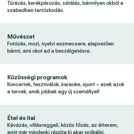
Túrázás, kerékpározás, sétálás, bármilyen okból a
szabadban tartózkodás.
Művészet
Fotózás, mozi, nyelvi eszmecsere, alapvetően
bármi, ami okot ad a beszélgetésre.
Közösségi programok
Koncertek, fesztiválok, karaoke, sport – ezek azok
a tervek, amik jobbak egy új személlyel!
Étel és ital
Kávézás, villásreggeli, közös főzés, az étterem,
amit már mindenki régóta ki akar próbálni.