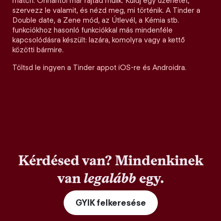
match. Onnantól már rajtad múlik. Küldj egy üzenetet,
szervezz le valamit, és nézd meg, mi történik. A Tinder a
Double date, a Zene mód, az Útlevél, a Kémia stb.
funkciókhoz hasonló funkciókkal más mindenféle
kapcsolódásra készült: lazára, komolyra vagy a kettő
közötti bármire.
Töltsd le ingyen a Tinder appot iOS-re és Androidra.
Kérdésed van? Mindenkinek
van
legalább
egy.
GYIK felkeresése