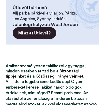
Útlevél bárhová
Állj párba bárkivel a világon. Párizs,
Los Angeles, Sydney, indulás!
Jelenlegi helyzet
:
West Jordan
Mi az az Útlevél?
Amikor személyesen találkozol egy taggal,
minden esetben tartsd be a
Biztonsági
tippjeinket
és a
Közösségi irányelveinket
.
A Tinder a legjobb ismerkedős app! Olyan
embereket keresel, akiket hasonló dolgok
érdekelnek, mint téged? Semmi probléma! Az
utazástól a zenei ízlésig a Tinderen biztosan
megtalálod azokat, akikkel elcseveghetsz azokról