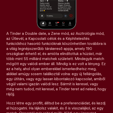
A Tinder a Double date, a Zene mód, az Asztrológia mód,
az Útlevél, a Kapcsolati célok és a Képhitelesítés
funkciókhoz hasonló funkcióknak köszönhetően továbbra is
a világ legnépszerűbb társkereső appja, amely 190
országban érhető el, és amióta elindítottuk a húzást, már
több mint 55 milliárd matchek született. Mindegyik match
mögött egy valódi ember áll. Mindig is ez volt a lényeg. Ez
az a hely, ahol olyan emberekkel ismerkedhetsz meg,
akikkel amúgy sosem találkoztál volna: egy új fellángolás,
egy útitárs, vagy egy lassan kibontakozó kapcsolat, amiből
végül valami igazán valódi lesz. Bármit is keresel, vagy
még nem tudod, mit keresel, a Tinder teret ad neked, hogy
rájöjj.
Hozz létre egy profilt, állítsd be a preferenciáidat, és kezdj
el húzogatni. Ha lájkolsz valakit, és ő is visszalájkol, az egy