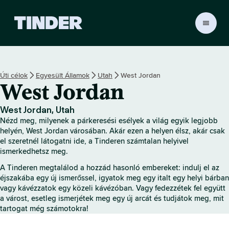
T
i
n
d
e
Úti célok
Egyesült Államok
Utah
West Jordan
r
West Jordan
K
e
z
West Jordan, Utah
d
Nézd meg, milyenek a párkeresési esélyek a világ egyik legjobb
ő
helyén, West Jordan városában. Akár ezen a helyen élsz, akár csak
o
el szeretnél látogatni ide, a Tinderen számtalan helyivel
ismerkedhetsz meg.
l
d
A Tinderen megtalálod a hozzád hasonló embereket: indulj el az
a
éjszakába egy új ismerőssel, igyatok meg egy italt egy helyi bárban
l
vagy kávézzatok egy közeli kávézóban. Vagy fedezzétek fel együtt
a várost, esetleg ismerjétek meg egy új arcát és tudjátok meg, mit
tartogat még számotokra!