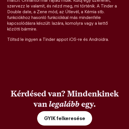
match. Onnantól már rajtad múlik. Küldj egy üzenetet,
szervezz le valamit, és nézd meg, mi történik. A Tinder a
Double date, a Zene mód, az Útlevél, a Kémia stb.
funkciókhoz hasonló funkciókkal más mindenféle
kapcsolódásra készült: lazára, komolyra vagy a kettő
közötti bármire.
Töltsd le ingyen a Tinder appot iOS-re és Androidra.
Kérdésed van? Mindenkinek
van
legalább
egy.
GYIK felkeresése