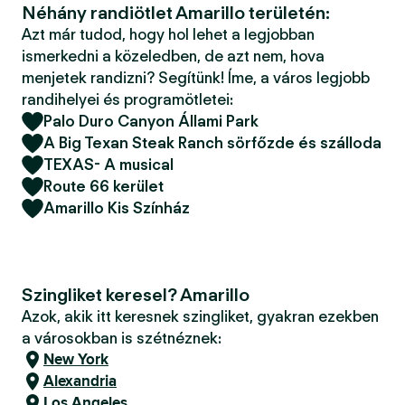
Néhány randiötlet Amarillo területén:
Azt már tudod, hogy hol lehet a legjobban
ismerkedni a közeledben, de azt nem, hova
menjetek randizni? Segítünk! Íme, a város legjobb
randihelyei és programötletei:
Palo Duro Canyon Állami Park
A Big Texan Steak Ranch sörfőzde és szálloda
TEXAS- A musical
Route 66 kerület
Amarillo Kis Színház
Szingliket keresel? Amarillo
Azok, akik itt keresnek szingliket, gyakran ezekben
a városokban is szétnéznek:
New York
Alexandria
Los Angeles