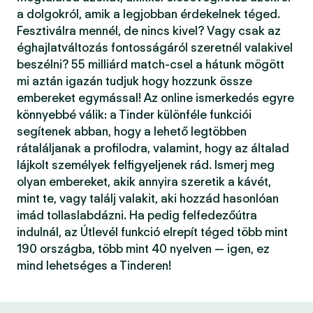
a dolgokról, amik a legjobban érdekelnek téged.
Fesztiválra mennél, de nincs kivel? Vagy csak az
éghajlatváltozás fontosságáról szeretnél valakivel
beszélni? 55 milliárd match-csel a hátunk mögött
mi aztán igazán tudjuk hogy hozzunk össze
embereket egymással! Az online ismerkedés egyre
könnyebbé válik: a Tinder különféle funkciói
segítenek abban, hogy a lehető legtöbben
rátaláljanak a profilodra, valamint, hogy az általad
lájkolt személyek felfigyeljenek rád. Ismerj meg
olyan embereket, akik annyira szeretik a kávét,
mint te, vagy találj valakit, aki hozzád hasonlóan
imád tollaslabdázni. Ha pedig felfedezőútra
indulnál, az Útlevél funkció elrepít téged több mint
190 országba, több mint 40 nyelven — igen, ez
mind lehetséges a Tinderen!