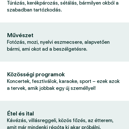
Túrázás, kerékpározás, sétálás, bármilyen okból a
szabadban tartózkodás.
Művészet
Fotózás, mozi, nyelvi eszmecsere, alapvetően
bármi, ami okot ad a beszélgetésre.
Közösségi programok
Koncertek, fesztiválok, karaoke, sport – ezek azok
a tervek, amik jobbak egy új személlyel!
Étel és ital
Kávézás, villásreggeli, közös főzés, az étterem,
amit már mindenki régóta ki akar próbálni.