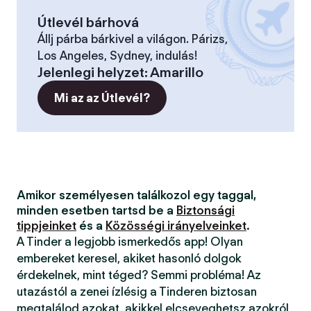
Útlevél bárhová
Állj párba bárkivel a világon. Párizs,
Los Angeles, Sydney, indulás!
Jelenlegi helyzet
:
Amarillo
Mi az az Útlevél?
Amikor személyesen találkozol egy taggal,
minden esetben tartsd be a
Biztonsági
tippjeinket
és a
Közösségi irányelveinket
.
A Tinder a legjobb ismerkedős app! Olyan
embereket keresel, akiket hasonló dolgok
érdekelnek, mint téged? Semmi probléma! Az
utazástól a zenei ízlésig a Tinderen biztosan
megtalálod azokat, akikkel elcseveghetsz azokról