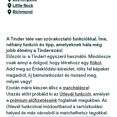
Little Rock
Richmond
A Tinder tele van szórakoztató funkciókkal. Íme,
néhány funkció és tipp, amelyeknek hála még
jobb élmény a Tinderezés!
Először is: a Tindert egyszerű használni. Mindössze
csak annyi a dolgod, hogy létrehozz egy
fiókot
.
Add meg az Érdeklődési köreidet, tölts fel képeket
magadról, írj bemutatkozást és mutasd meg,
milyen vagy!
Ezután máris készen állsz a
matchelésre
!
Utazás előtt próbáld ki az
Útlevél funkciót
, amelyet
a
prémium előfizetéseink
foglalnak magukban. Az
Útlevél funkcióval módosíthatod a tartózkodási
helyed és más városból is matchelhetsz tagokkal.