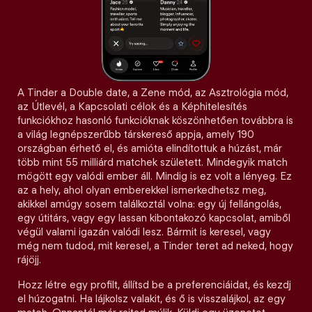
A Tinder a Double date, a Zene mód, az Asztrológia mód,
az Útlevél, a Kapcsolati célok és a Képhitelesítés
funkciókhoz hasonló funkcióknak köszönhetően továbbra is
a világ legnépszerűbb társkereső appja, amely 190
országban érhető el, és amióta elindítottuk a húzást, már
több mint 55 milliárd matchek született. Mindegyik match
mögött egy valódi ember áll. Mindig is ez volt a lényeg. Ez
az a hely, ahol olyan emberekkel ismerkedhetsz meg,
akikkel amúgy sosem találkoztál volna: egy új fellángolás,
egy útitárs, vagy egy lassan kibontakozó kapcsolat, amiből
végül valami igazán valódi lesz. Bármit is keresel, vagy
még nem tudod, mit keresel, a Tinder teret ad neked, hogy
rájöjj.
Hozz létre egy profilt, állítsd be a preferenciáidat, és kezdj
el húzogatni. Ha lájkolsz valakit, és ő is visszalájkol, az egy