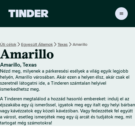
T
i
n
d
e
Úti célok
Egyesült Államok
Texas
Amarillo
r
Amarillo
K
e
z
Amarillo, Texas
d
Nézd meg, milyenek a párkeresési esélyek a világ egyik legjobb
ő
helyén, Amarillo városában. Akár ezen a helyen élsz, akár csak el
o
szeretnél látogatni ide, a Tinderen számtalan helyivel
ismerkedhetsz meg.
l
d
A Tinderen megtalálod a hozzád hasonló embereket: indulj el az
a
éjszakába egy új ismerőssel, igyatok meg egy italt egy helyi bárban
l
vagy kávézzatok egy közeli kávézóban. Vagy fedezzétek fel együtt
a várost, esetleg ismerjétek meg egy új arcát és tudjátok meg, mit
tartogat még számotokra!