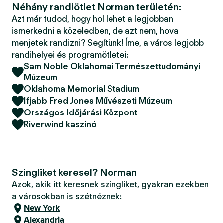
Néhány randiötlet Norman területén:
Azt már tudod, hogy hol lehet a legjobban
ismerkedni a közeledben, de azt nem, hova
menjetek randizni? Segítünk! Íme, a város legjobb
randihelyei és programötletei:
Sam Noble Oklahomai Természettudományi
Múzeum
Oklahoma Memorial Stadium
Ifjabb Fred Jones Művészeti Múzeum
Országos Időjárási Központ
Riverwind kaszinó
Szingliket keresel? Norman
Azok, akik itt keresnek szingliket, gyakran ezekben
a városokban is szétnéznek:
New York
Alexandria