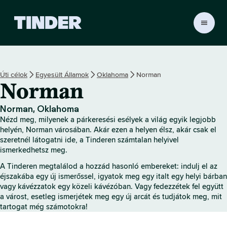
T
i
n
d
e
Úti célok
Egyesült Államok
Oklahoma
Norman
r
Norman
K
e
z
Norman, Oklahoma
d
Nézd meg, milyenek a párkeresési esélyek a világ egyik legjobb
ő
helyén, Norman városában. Akár ezen a helyen élsz, akár csak el
o
szeretnél látogatni ide, a Tinderen számtalan helyivel
ismerkedhetsz meg.
l
d
A Tinderen megtalálod a hozzád hasonló embereket: indulj el az
a
éjszakába egy új ismerőssel, igyatok meg egy italt egy helyi bárban
l
vagy kávézzatok egy közeli kávézóban. Vagy fedezzétek fel együtt
a várost, esetleg ismerjétek meg egy új arcát és tudjátok meg, mit
tartogat még számotokra!