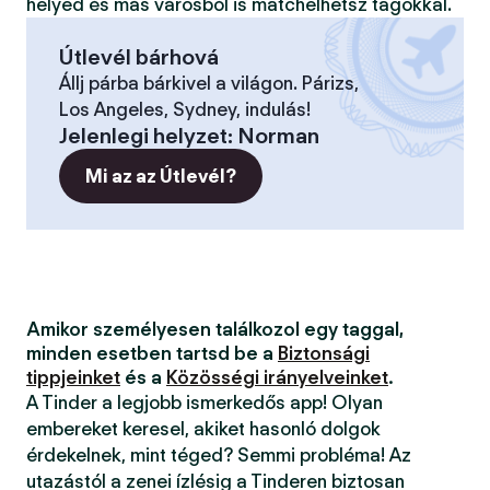
helyed és más városból is matchelhetsz tagokkal.
Útlevél bárhová
Állj párba bárkivel a világon. Párizs,
Los Angeles, Sydney, indulás!
Jelenlegi helyzet
:
Norman
Mi az az Útlevél?
Amikor személyesen találkozol egy taggal,
minden esetben tartsd be a
Biztonsági
tippjeinket
és a
Közösségi irányelveinket
.
A Tinder a legjobb ismerkedős app! Olyan
embereket keresel, akiket hasonló dolgok
érdekelnek, mint téged? Semmi probléma! Az
utazástól a zenei ízlésig a Tinderen biztosan