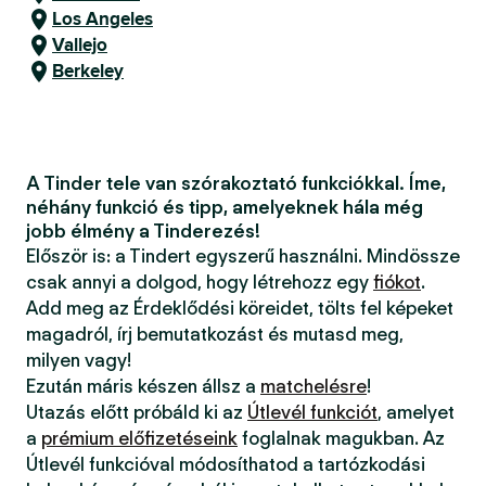
Los Angeles
Vallejo
Berkeley
A Tinder tele van szórakoztató funkciókkal. Íme,
néhány funkció és tipp, amelyeknek hála még
jobb élmény a Tinderezés!
Először is: a Tindert egyszerű használni. Mindössze
csak annyi a dolgod, hogy létrehozz egy
fiókot
.
Add meg az Érdeklődési köreidet, tölts fel képeket
magadról, írj bemutatkozást és mutasd meg,
milyen vagy!
Ezután máris készen állsz a
matchelésre
!
Utazás előtt próbáld ki az
Útlevél funkciót
, amelyet
a
prémium előfizetéseink
foglalnak magukban. Az
Útlevél funkcióval módosíthatod a tartózkodási