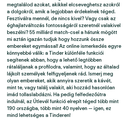
megtalálod azokat, akikkel elcseveghetsz azokról
a dolgokról, amik a legjobban érdekelnek téged.
Fesztiválra mennél, de nincs kivel? Vagy csak az
éghajlatváltozás fontosságáról szeretnél valakivel
beszélni? 55 milliárd match-csel a hátunk mögött
mi aztán igazán tudjuk hogy hozzunk össze
embereket egymással! Az online ismerkedés egyre
könnyebbé válik: a Tinder különféle funkciói
segítenek abban, hogy a lehető legtöbben
rátaláljanak a profilodra, valamint, hogy az általad
lájkolt személyek felfigyeljenek rád. Ismerj meg
olyan embereket, akik annyira szeretik a kávét,
mint te, vagy találj valakit, aki hozzád hasonlóan
imád tollaslabdázni. Ha pedig felfedezőútra
indulnál, az Útlevél funkció elrepít téged több mint
190 országba, több mint 40 nyelven — igen, ez
mind lehetséges a Tinderen!