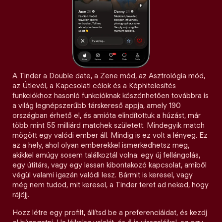
A Tinder a Double date, a Zene mód, az Asztrológia mód,
az Útlevél, a Kapcsolati célok és a Képhitelesítés
funkciókhoz hasonló funkcióknak köszönhetően továbbra is
a világ legnépszerűbb társkereső appja, amely 190
országban érhető el, és amióta elindítottuk a húzást, már
több mint 55 milliárd matchek született. Mindegyik match
mögött egy valódi ember áll. Mindig is ez volt a lényeg. Ez
az a hely, ahol olyan emberekkel ismerkedhetsz meg,
akikkel amúgy sosem találkoztál volna: egy új fellángolás,
egy útitárs, vagy egy lassan kibontakozó kapcsolat, amiből
végül valami igazán valódi lesz. Bármit is keresel, vagy
még nem tudod, mit keresel, a Tinder teret ad neked, hogy
rájöjj.
Hozz létre egy profilt, állítsd be a preferenciáidat, és kezdj