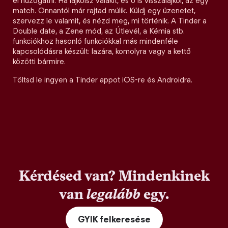
el húzogatni. Ha lájkolsz valakit, és ő is visszalájkol, az egy
match. Onnantól már rajtad múlik. Küldj egy üzenetet,
szervezz le valamit, és nézd meg, mi történik. A Tinder a
Double date, a Zene mód, az Útlevél, a Kémia stb.
funkciókhoz hasonló funkciókkal más mindenféle
kapcsolódásra készült: lazára, komolyra vagy a kettő
közötti bármire.
Töltsd le ingyen a Tinder appot iOS-re és Androidra.
Kérdésed van? Mindenkinek
van
legalább
egy.
GYIK felkeresése