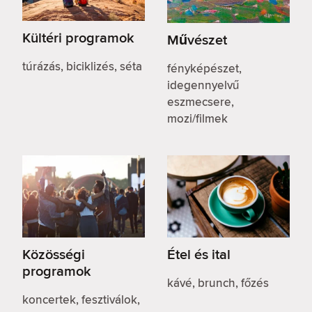
Kültéri programok
Művészet
túrázás, biciklizés, séta
fényképészet,
idegennyelvű
eszmecsere,
mozi/filmek
Közösségi
Étel és ital
programok
kávé, brunch, főzés
koncertek, fesztiválok,