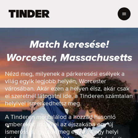
T
i
n
d
e
Match keresése!
r
K
Worcester, Massachusetts
e
z
d
Nézd meg, milyenek a párkeresési esélyek a
ő
világ egyik legjobb helyén, Worcester
o
városában. Akár ezen a helyen élsz, akár csak
l
el szeretnél látogatni ide, a Tinderen számtalan
d
helyivel ismerkedhetsz meg.
a
l
A Tinderen megtalálod a hozzád hasonló
embereket: indulj el az éjszakába egy új
ismerőssel, igyatok meg egy italt egy helyi