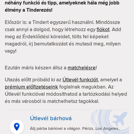
néhány funkció és tipp, amelyeknek hála még jobb
élmény a Tinderezés!
Először is: a Tindert egyszerű használni. Mindössze
csak annyi a dolgod, hogy létrehozz egy
fiókot
. Add
meg az Érdeklődési köreidet, tölts fel képeket
magadról, írj bemutatkozást és mutasd meg, milyen
vagy!
Ezután máris készen állsz a
matchelésre
!
Utazás előtt próbáld ki az
Útlevél funkciót
, amelyet a
prémium előfizetéseink
foglalnak magukban. Az
Útlevél funkcióval módosíthatod a tartózkodási helyed
és más városból is matchelhetsz tagokkal.
Útlevél bárhová
Állj párba bárkivel a világon. Párizs, Los Angeles,