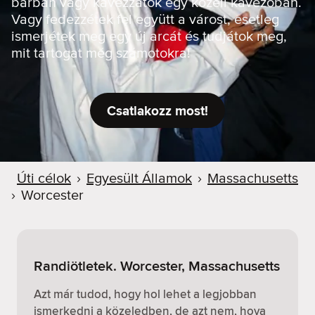
bárban vagy kávézzatok egy közeli kávézóban.
Vagy fedezzétek fel együtt a várost, esetleg
ismerjétek meg egy új arcát és tudjátok meg,
mit tartogat még számotokra!
Csatlakozz most!
Úti célok
›
Egyesült Államok
›
Massachusetts
›
Worcester
Randiötletek. Worcester, Massachusetts
Azt már tudod, hogy hol lehet a legjobban
ismerkedni a közeledben, de azt nem, hova