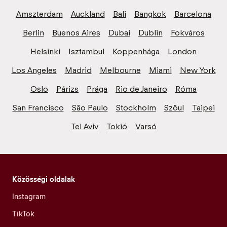
Amszterdam
Auckland
Bali
Bangkok
Barcelona
Berlin
Buenos Aires
Dubai
Dublin
Fokváros
Helsinki
Isztambul
Koppenhága
London
Los Angeles
Madrid
Melbourne
Miami
New York
Oslo
Párizs
Prága
Rio de Janeiro
Róma
San Francisco
São Paulo
Stockholm
Szöul
Taipei
Tel Aviv
Tokió
Varsó
Közösségi oldalak
Instagram
TikTok