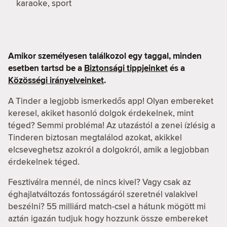
karaoke, sport
Amikor személyesen találkozol egy taggal, minden
esetben tartsd be a
Biztonsági tippjeinket
és a
Közösségi irányelveinket
.
A Tinder a legjobb ismerkedős app! Olyan embereket
keresel, akiket hasonló dolgok érdekelnek, mint
téged? Semmi probléma! Az utazástól a zenei ízlésig a
Tinderen biztosan megtalálod azokat, akikkel
elcseveghetsz azokról a dolgokról, amik a legjobban
érdekelnek téged.
Fesztiválra mennél, de nincs kivel? Vagy csak az
éghajlatváltozás fontosságáról szeretnél valakivel
beszélni? 55 milliárd match-csel a hátunk mögött mi
aztán igazán tudjuk hogy hozzunk össze embereket