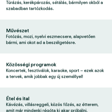
Túrázás, kerékpározás, sétálás, bármilyen okból a
szabadban tartózkodás.
Művészet
Fotózás, mozi, nyelvi eszmecsere, alapvetően
bármi, ami okot ad a beszélgetésre.
Közösségi programok
Koncertek, fesztiválok, karaoke, sport – ezek azok
a tervek, amik jobbak egy új személlyel!
Étel és ital
Kávézás, villásreggeli, közös főzés, az étterem,
amit már mindenki régóta ki akar próbálni.