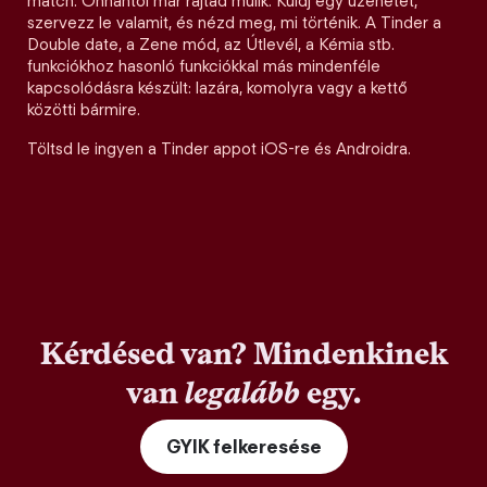
match. Onnantól már rajtad múlik. Küldj egy üzenetet,
szervezz le valamit, és nézd meg, mi történik. A Tinder a
Double date, a Zene mód, az Útlevél, a Kémia stb.
funkciókhoz hasonló funkciókkal más mindenféle
kapcsolódásra készült: lazára, komolyra vagy a kettő
közötti bármire.
Töltsd le ingyen a Tinder appot iOS-re és Androidra.
Kérdésed van? Mindenkinek
van
legalább
egy.
GYIK felkeresése