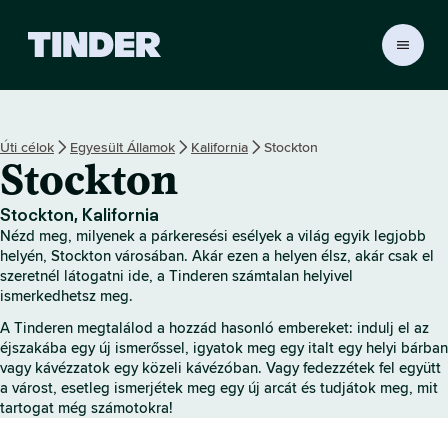
T
i
n
d
e
Úti célok
Egyesült Államok
Kalifornia
Stockton
r
Stockton
K
e
z
Stockton, Kalifornia
d
Nézd meg, milyenek a párkeresési esélyek a világ egyik legjobb
ő
helyén, Stockton városában. Akár ezen a helyen élsz, akár csak el
o
szeretnél látogatni ide, a Tinderen számtalan helyivel
ismerkedhetsz meg.
l
d
A Tinderen megtalálod a hozzád hasonló embereket: indulj el az
a
éjszakába egy új ismerőssel, igyatok meg egy italt egy helyi bárban
l
vagy kávézzatok egy közeli kávézóban. Vagy fedezzétek fel együtt
a várost, esetleg ismerjétek meg egy új arcát és tudjátok meg, mit
tartogat még számotokra!