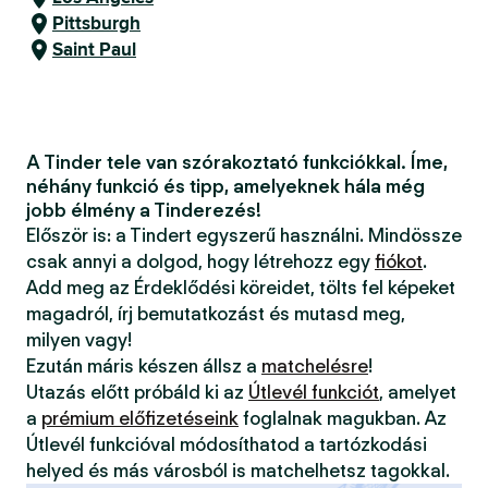
Pittsburgh
Saint Paul
A Tinder tele van szórakoztató funkciókkal. Íme,
néhány funkció és tipp, amelyeknek hála még
jobb élmény a Tinderezés!
Először is: a Tindert egyszerű használni. Mindössze
csak annyi a dolgod, hogy létrehozz egy
fiókot
.
Add meg az Érdeklődési köreidet, tölts fel képeket
magadról, írj bemutatkozást és mutasd meg,
milyen vagy!
Ezután máris készen állsz a
matchelésre
!
Utazás előtt próbáld ki az
Útlevél funkciót
, amelyet
a
prémium előfizetéseink
foglalnak magukban. Az
Útlevél funkcióval módosíthatod a tartózkodási
helyed és más városból is matchelhetsz tagokkal.