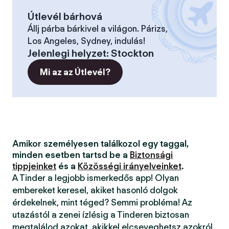
Útlevél bárhová
Állj párba bárkivel a világon. Párizs,
Los Angeles, Sydney, indulás!
Jelenlegi helyzet
:
Stockton
Mi az az Útlevél?
Amikor személyesen találkozol egy taggal,
minden esetben tartsd be a
Biztonsági
tippjeinket
és a
Közösségi irányelveinket
.
A Tinder a legjobb ismerkedős app! Olyan
embereket keresel, akiket hasonló dolgok
érdekelnek, mint téged? Semmi probléma! Az
utazástól a zenei ízlésig a Tinderen biztosan
megtalálod azokat, akikkel elcseveghetsz azokról