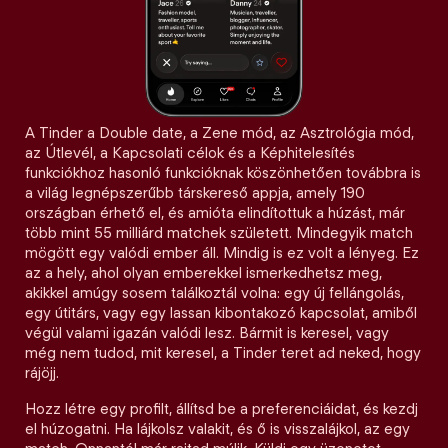
A Tinder a Double date, a Zene mód, az Asztrológia mód,
az Útlevél, a Kapcsolati célok és a Képhitelesítés
funkciókhoz hasonló funkcióknak köszönhetően továbbra is
a világ legnépszerűbb társkereső appja, amely 190
országban érhető el, és amióta elindítottuk a húzást, már
több mint 55 milliárd matchek született. Mindegyik match
mögött egy valódi ember áll. Mindig is ez volt a lényeg. Ez
az a hely, ahol olyan emberekkel ismerkedhetsz meg,
akikkel amúgy sosem találkoztál volna: egy új fellángolás,
egy útitárs, vagy egy lassan kibontakozó kapcsolat, amiből
végül valami igazán valódi lesz. Bármit is keresel, vagy
még nem tudod, mit keresel, a Tinder teret ad neked, hogy
rájöjj.
Hozz létre egy profilt, állítsd be a preferenciáidat, és kezdj
el húzogatni. Ha lájkolsz valakit, és ő is visszalájkol, az egy