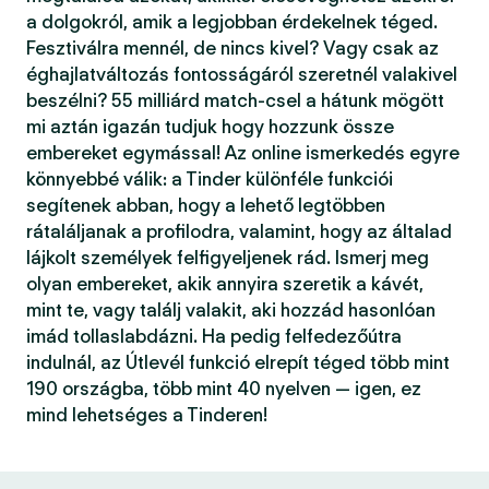
a dolgokról, amik a legjobban érdekelnek téged.
Fesztiválra mennél, de nincs kivel? Vagy csak az
éghajlatváltozás fontosságáról szeretnél valakivel
beszélni? 55 milliárd match-csel a hátunk mögött
mi aztán igazán tudjuk hogy hozzunk össze
embereket egymással! Az online ismerkedés egyre
könnyebbé válik: a Tinder különféle funkciói
segítenek abban, hogy a lehető legtöbben
rátaláljanak a profilodra, valamint, hogy az általad
lájkolt személyek felfigyeljenek rád. Ismerj meg
olyan embereket, akik annyira szeretik a kávét,
mint te, vagy találj valakit, aki hozzád hasonlóan
imád tollaslabdázni. Ha pedig felfedezőútra
indulnál, az Útlevél funkció elrepít téged több mint
190 országba, több mint 40 nyelven — igen, ez
mind lehetséges a Tinderen!