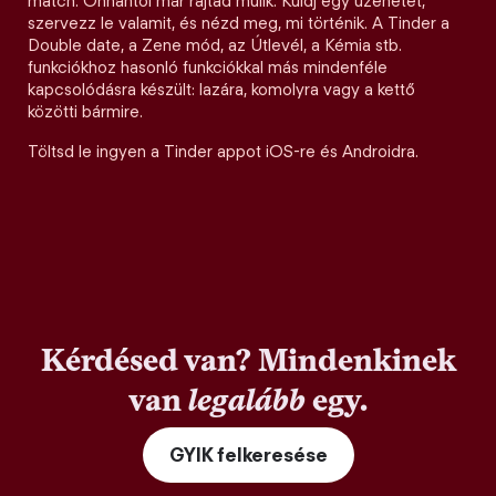
match. Onnantól már rajtad múlik. Küldj egy üzenetet,
szervezz le valamit, és nézd meg, mi történik. A Tinder a
Double date, a Zene mód, az Útlevél, a Kémia stb.
funkciókhoz hasonló funkciókkal más mindenféle
kapcsolódásra készült: lazára, komolyra vagy a kettő
közötti bármire.
Töltsd le ingyen a Tinder appot iOS-re és Androidra.
Kérdésed van? Mindenkinek
van
legalább
egy.
GYIK felkeresése