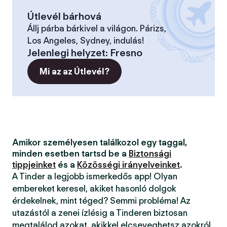
Útlevél bárhová
Állj párba bárkivel a világon. Párizs,
Los Angeles, Sydney, indulás!
Jelenlegi helyzet
:
Fresno
Mi az az Útlevél?
Amikor személyesen találkozol egy taggal,
minden esetben tartsd be a
Biztonsági
tippjeinket
és a
Közösségi irányelveinket
.
A Tinder a legjobb ismerkedős app! Olyan
embereket keresel, akiket hasonló dolgok
érdekelnek, mint téged? Semmi probléma! Az
utazástól a zenei ízlésig a Tinderen biztosan
megtalálod azokat, akikkel elcseveghetsz azokról