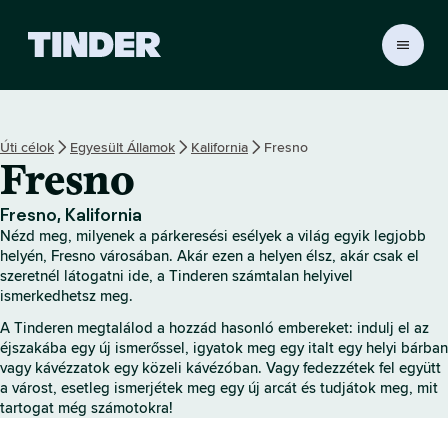
T
i
n
d
e
Úti célok
Egyesült Államok
Kalifornia
Fresno
r
Fresno
K
e
z
Fresno, Kalifornia
d
Nézd meg, milyenek a párkeresési esélyek a világ egyik legjobb
ő
helyén, Fresno városában. Akár ezen a helyen élsz, akár csak el
o
szeretnél látogatni ide, a Tinderen számtalan helyivel
ismerkedhetsz meg.
l
d
A Tinderen megtalálod a hozzád hasonló embereket: indulj el az
a
éjszakába egy új ismerőssel, igyatok meg egy italt egy helyi bárban
l
vagy kávézzatok egy közeli kávézóban. Vagy fedezzétek fel együtt
a várost, esetleg ismerjétek meg egy új arcát és tudjátok meg, mit
tartogat még számotokra!