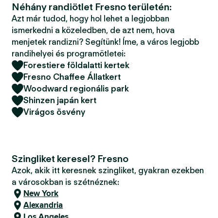
Néhány randiötlet Fresno területén:
Azt már tudod, hogy hol lehet a legjobban
ismerkedni a közeledben, de azt nem, hova
menjetek randizni? Segítünk! Íme, a város legjobb
randihelyei és programötletei:
Forestiere földalatti kertek
Fresno Chaffee Állatkert
Woodward regionális park
Shinzen japán kert
Virágos ösvény
Szingliket keresel? Fresno
Azok, akik itt keresnek szingliket, gyakran ezekben
a városokban is szétnéznek:
New York
Alexandria
Los Angeles