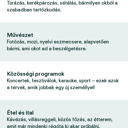
Túrázás, kerékpározás, sétálás, bármilyen okból a
szabadban tartózkodás.
Művészet
Fotózás, mozi, nyelvi eszmecsere, alapvetően
bármi, ami okot ad a beszélgetésre.
Közösségi programok
Koncertek, fesztiválok, karaoke, sport – ezek azok
a tervek, amik jobbak egy új személlyel!
Étel és ital
Kávézás, villásreggeli, közös főzés, az étterem,
amit már mindenki régóta ki akar próbálni.