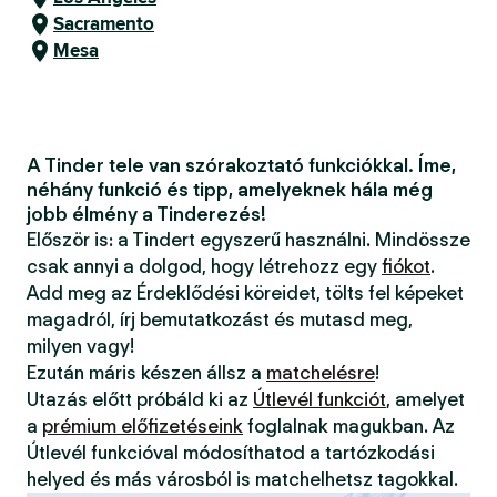
Sacramento
Mesa
A Tinder tele van szórakoztató funkciókkal. Íme,
néhány funkció és tipp, amelyeknek hála még
jobb élmény a Tinderezés!
Először is: a Tindert egyszerű használni. Mindössze
csak annyi a dolgod, hogy létrehozz egy
fiókot
.
Add meg az Érdeklődési köreidet, tölts fel képeket
magadról, írj bemutatkozást és mutasd meg,
milyen vagy!
Ezután máris készen állsz a
matchelésre
!
Utazás előtt próbáld ki az
Útlevél funkciót
, amelyet
a
prémium előfizetéseink
foglalnak magukban. Az
Útlevél funkcióval módosíthatod a tartózkodási
helyed és más városból is matchelhetsz tagokkal.