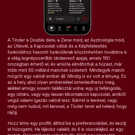
A Tinder a Double date, a Zene mód, az Asztrológia mód,
az Útlevél, a Kapcsolati célok és a Képhitelesítés
funkciókhoz hasonló funkcióknak köszönhetően továbbra is
a világ legnépszerűbb társkereső appja, amely 190
országban érhető el, és amióta elindítottuk a húzást, már
több mint 55 milliárd matchek született. Mindegyik match
mögött egy valódi ember áll. Mindig is ez volt a lényeg. Ez
az a hely, ahol olyan emberekkel ismerkedhetsz meg,
akikkel amúgy sosem találkoztál volna: egy új fellángolás,
egy útitárs, vagy egy lassan kibontakozó kapcsolat, amiből
végül valami igazán valódi lesz. Bármit is keresel, vagy
még nem tudod, mit keresel, a Tinder teret ad neked, hogy
rájöjj.
Hozz létre egy profilt, állítsd be a preferenciáidat, és kezdj
el húzogatni. Ha lájkolsz valakit, és ő is visszalájkol, az egy