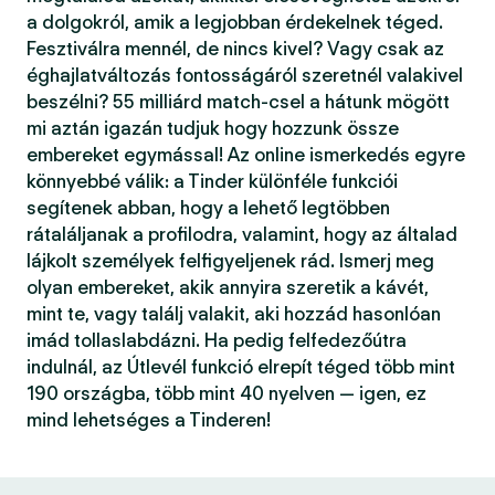
a dolgokról, amik a legjobban érdekelnek téged.
Fesztiválra mennél, de nincs kivel? Vagy csak az
éghajlatváltozás fontosságáról szeretnél valakivel
beszélni? 55 milliárd match-csel a hátunk mögött
mi aztán igazán tudjuk hogy hozzunk össze
embereket egymással! Az online ismerkedés egyre
könnyebbé válik: a Tinder különféle funkciói
segítenek abban, hogy a lehető legtöbben
rátaláljanak a profilodra, valamint, hogy az általad
lájkolt személyek felfigyeljenek rád. Ismerj meg
olyan embereket, akik annyira szeretik a kávét,
mint te, vagy találj valakit, aki hozzád hasonlóan
imád tollaslabdázni. Ha pedig felfedezőútra
indulnál, az Útlevél funkció elrepít téged több mint
190 országba, több mint 40 nyelven — igen, ez
mind lehetséges a Tinderen!