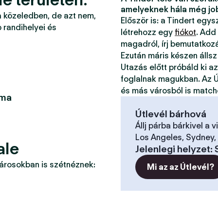
amelyeknek hála még jo
a közeledben, de azt nem,
Először is: a Tindert egy
 randihelyei és
létrehozz egy
fiókot
. Add
magadról, írj bemutatkoz
Ezután máris készen állsz
Utazás előtt próbáld ki a
foglalnak magukban. Az Ú
és más városból is match
uma
Útlevél bárhová
Állj párba bárkivel a v
Los Angeles, Sydney, 
ale
Jelenlegi helyzet
:
városokban is szétnéznek:
Mi az az Útlevél?