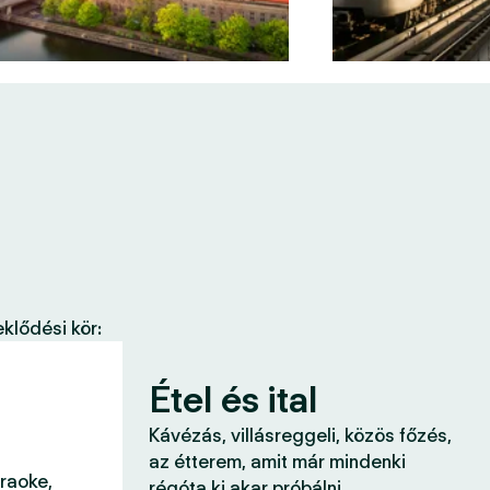
klődési kör:
Étel és ital
Kávézás, villásreggeli, közös főzés,
az étterem, amit már mindenki
araoke,
régóta ki akar próbálni.