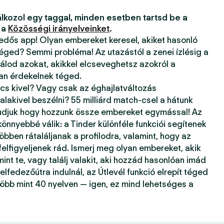
lkozol egy taggal, minden esetben tartsd be a
 a
Közösségi irányelveinket
.
kedős app! Olyan embereket keresel, akiket hasonló
téged? Semmi probléma! Az utazástól a zenei ízlésig a
álod azokat, akikkel elcseveghetsz azokról a
ban érdekelnek téged.
ncs kivel? Vagy csak az éghajlatváltozás
alakivel beszélni? 55 milliárd match-csel a hátunk
tudjuk hogy hozzunk össze embereket egymással! Az
önnyebbé válik: a Tinder különféle funkciói segítenek
öbben rátaláljanak a profilodra, valamint, hogy az
 felfigyeljenek rád. Ismerj meg olyan embereket, akik
mint te, vagy találj valakit, aki hozzád hasonlóan imád
elfedezőútra indulnál, az Útlevél funkció elrepít téged
több mint 40 nyelven — igen, ez mind lehetséges a