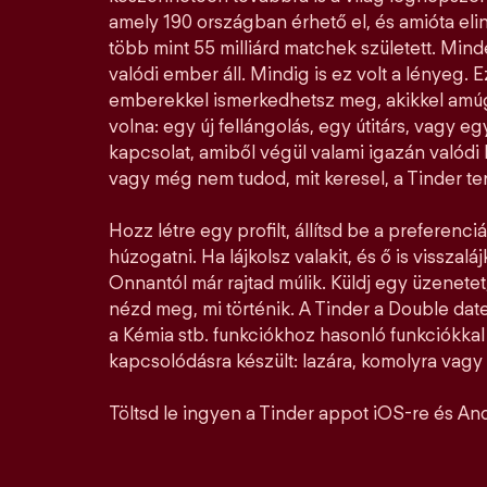
amely 190 országban érhető el, és amióta elin
több mint 55 milliárd matchek született. Mi
valódi ember áll. Mindig is ez volt a lényeg. E
emberekkel ismerkedhetsz meg, akikkel amúg
volna: egy új fellángolás, egy útitárs, vagy e
kapcsolat, amiből végül valami igazán valódi l
vagy még nem tudod, mit keresel, a Tinder ter
Hozz létre egy profilt, állítsd be a preferenciá
húzogatni. Ha lájkolsz valakit, és ő is visszalá
Onnantól már rajtad múlik. Küldj egy üzenetet,
nézd meg, mi történik. A Tinder a Double date
a Kémia stb. funkciókhoz hasonló funkciókka
kapcsolódásra készült: lazára, komolyra vagy a
Töltsd le ingyen a Tinder appot iOS-re és And