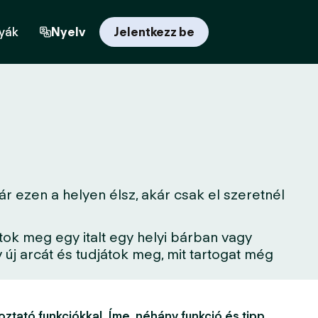
yák
Nyelv
Jelentkezz be
r ezen a helyen élsz, akár csak el szeretnél
tok meg egy italt egy helyi bárban vagy
új arcát és tudjátok meg, mit tartogat még
oztató funkciókkal. Íme, néhány funkció és tipp,