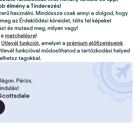
bb élmény a Tinderezés!
szerű használni. Mindössze csak annyi a dolgod, hogy
 meg az Érdeklődési köreidet, tölts fel képeket
ást és mutasd meg, milyen vagy!
 a
matchelésre
!
z
Útlevél funkciót
, amelyet a
prémium előfizetéseink
tlevél funkcióval módosíthatod a tartózkodási helyed
elhetsz tagokkal.
ilágon. Párizs,
indulás!
Scottsdale