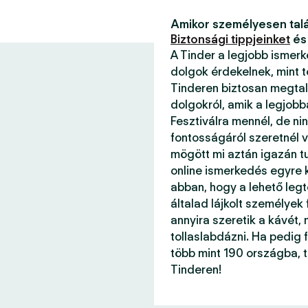
Amikor személyesen talá
Biztonsági tippjeinket
és
A Tinder a legjobb ismer
dolgok érdekelnek, mint 
Tinderen biztosan megtal
dolgokról, amik a legjob
Fesztiválra mennél, de ni
fontosságáról szeretnél v
mögött mi aztán igazán 
online ismerkedés egyre k
abban, hogy a lehető legt
általad lájkolt személyek
annyira szeretik a kávét, 
tollaslabdázni. Ha pedig f
több mint 190 országba, 
Tinderen!