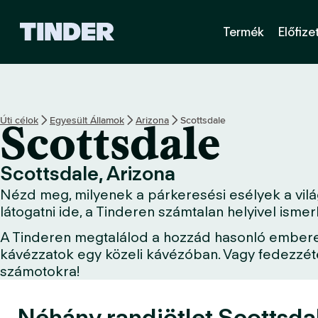
T
Termék
Előfize
i
n
d
e
r
K
Úti célok
Egyesült Államok
Arizona
Scottsdale
Scottsdale
e
z
d
Scottsdale, Arizona
ő
Nézd meg, milyenek a párkeresési esélyek a világ
o
l
látogatni ide, a Tinderen számtalan helyivel ism
d
A Tinderen megtalálod a hozzád hasonló embereket
a
kávézzatok egy közeli kávézóban. Vagy fedezzétek
l
számotokra!
Néhány randiötlet Scottsdal