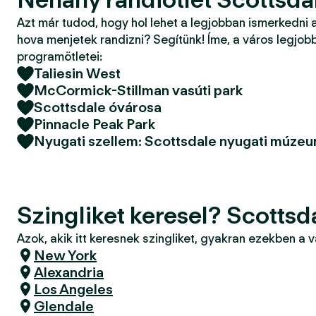
Azt már tudod, hogy hol lehet a legjobban ismerkedni 
hova menjetek randizni? Segítünk! Íme, a város legjobb
programötletei:
Taliesin West
McCormick-Stillman vasúti park
Scottsdale óvárosa
Pinnacle Peak Park
Nyugati szellem: Scottsdale nyugati múze
Szingliket keresel? Scottsd
Azok, akik itt keresnek szingliket, gyakran ezekben a 
New York
Alexandria
Los Angeles
Glendale