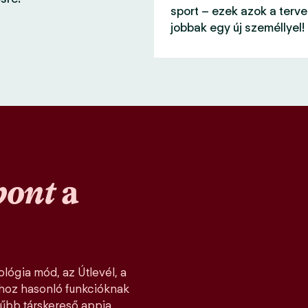
sport – ezek azok a terve
jobbak egy új személlyel!
pont
a
lógia mód, az Útlevél, a
khoz hasonló funkcióknak
űbb társkereső appja,