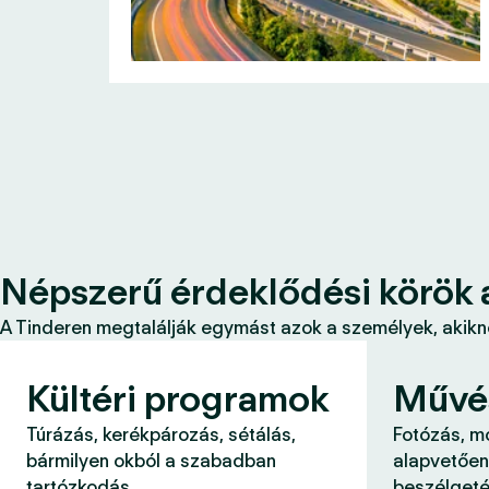
Népszerű érdeklődési körök 
A Tinderen megtalálják egymást azok a személyek, akikne
Kültéri programok
Művé
Túrázás, kerékpározás, sétálás,
Fotózás, m
bármilyen okból a szabadban
alapvetően
tartózkodás.
beszélgeté