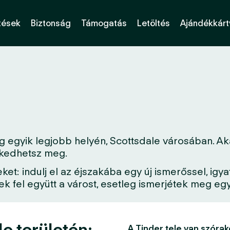
tések
Biztonság
Támogatás
Letöltés
Ajándékkárt
 egyik legjobb helyén, Scottsdale városában. Aká
erkedhetsz meg.
: indulj el az éjszakába egy új ismerőssel, igya
 fel együtt a várost, esetleg ismerjétek meg egy 
e területén:
A Tinder tele van szórak