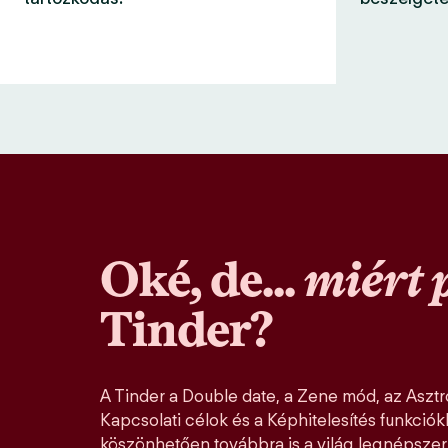
Oké, de...
miért 
Tinder?
A Tinder a Double date, a Zene mód, az Asztro
Kapcsolati célok és a Képhitelesítés funkció
köszönhetően továbbra is a világ legnépszer