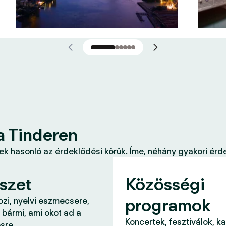
a Tinderen
k hasonló az érdeklődési körük. Íme, néhány gyakori érde
szet
Közösségi
programok
ozi, nyelvi eszmecsere,
 bármi, ami okot ad a
Koncertek, fesztiválok, k
sre.