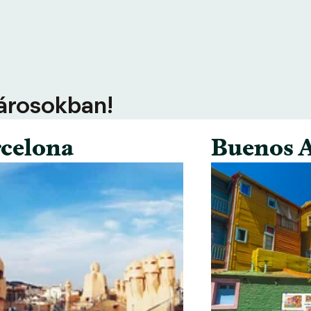
városokban!
celona
Buenos A