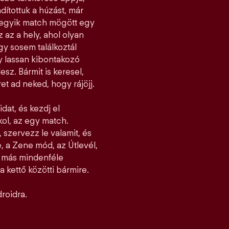
dítottuk a húzást, már
ndegyik match mögött egy
z az a hely, ahol olyan
y sosem találkoztál
gy lassan kibontakozó
esz. Bármit is keresel,
et ad neked, hogy rájöjj.
idat, és kezdj el
jkol, az egy match.
 szervezz le valamit, és
, a Zene mód, az Útlevél,
l más mindenféle
 kettő közötti bármire.
roidra.