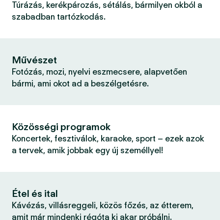
Túrázás, kerékpározás, sétálás, bármilyen okból a
szabadban tartózkodás.
Művészet
Fotózás, mozi, nyelvi eszmecsere, alapvetően
bármi, ami okot ad a beszélgetésre.
Közösségi programok
Koncertek, fesztiválok, karaoke, sport – ezek azok
a tervek, amik jobbak egy új személlyel!
Étel és ital
Kávézás, villásreggeli, közös főzés, az étterem,
amit már mindenki régóta ki akar próbálni.