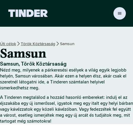
T
i
n
d
e
Úti célok
Török Köztársaság
Samsun
r
Samsun
K
e
z
Samsun, Török Köztársaság
d
Nézd meg, milyenek a párkeresési esélyek a világ egyik legjobb
ő
helyén, Samsun városában. Akár ezen a helyen élsz, akár csak el
o
szeretnél látogatni ide, a Tinderen számtalan helyivel
ismerkedhetsz meg.
l
d
A Tinderen megtalálod a hozzád hasonló embereket: indulj el az
a
éjszakába egy új ismerőssel, igyatok meg egy italt egy helyi bárban
l
vagy kávézzatok egy közeli kávézóban. Vagy fedezzétek fel együtt
a várost, esetleg ismerjétek meg egy új arcát és tudjátok meg, mit
tartogat még számotokra!