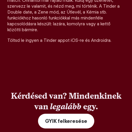
match. Onnantól már rajtad múlik. Küldj egy üzenetet,
szervezz le valamit, és nézd meg, mi történik. A Tinder a
Double date, a Zene mód, az Útlevél, a Kémia stb.
funkciókhoz hasonló funkciókkal más mindenféle
kapcsolódásra készült: lazára, komolyra vagy a kettő
közötti bármire.
Töltsd le ingyen a Tinder appot iOS-re és Androidra.
Kérdésed van? Mindenkinek
van
legalább
egy.
GYIK felkeresése