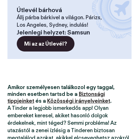
Útlevél bárhová
Állj párba bárkivel a világon. Párizs,
Los Angeles, Sydney, indulás!
Jelenlegi helyzet
:
Samsun
Mi az az Útlevél?
Amikor személyesen találkozol egy taggal,
minden esetben tartsd be a
Biztonsági
tippjeinket
és a
Közösségi irányelveinket
.
A Tinder a legjobb ismerkedős app! Olyan
embereket keresel, akiket hasonló dolgok
érdekelnek, mint téged? Semmi probléma! Az
utazástól a zenei ízlésig a Tinderen biztosan
megtalálod azokat, akikkel elcseveghetsz azokról