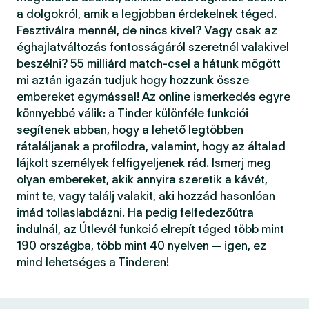
a dolgokról, amik a legjobban érdekelnek téged.
Fesztiválra mennél, de nincs kivel? Vagy csak az
éghajlatváltozás fontosságáról szeretnél valakivel
beszélni? 55 milliárd match-csel a hátunk mögött
mi aztán igazán tudjuk hogy hozzunk össze
embereket egymással! Az online ismerkedés egyre
könnyebbé válik: a Tinder különféle funkciói
segítenek abban, hogy a lehető legtöbben
rátaláljanak a profilodra, valamint, hogy az általad
lájkolt személyek felfigyeljenek rád. Ismerj meg
olyan embereket, akik annyira szeretik a kávét,
mint te, vagy találj valakit, aki hozzád hasonlóan
imád tollaslabdázni. Ha pedig felfedezőútra
indulnál, az Útlevél funkció elrepít téged több mint
190 országba, több mint 40 nyelven — igen, ez
mind lehetséges a Tinderen!