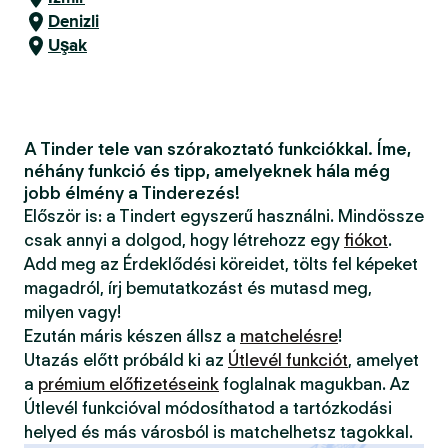
Denizli
Uşak
A Tinder tele van szórakoztató funkciókkal. Íme,
néhány funkció és tipp, amelyeknek hála még
jobb élmény a Tinderezés!
Először is: a Tindert egyszerű használni. Mindössze
csak annyi a dolgod, hogy létrehozz egy
fiókot
.
Add meg az Érdeklődési köreidet, tölts fel képeket
magadról, írj bemutatkozást és mutasd meg,
milyen vagy!
Ezután máris készen állsz a
matchelésre
!
Utazás előtt próbáld ki az
Útlevél funkciót
, amelyet
a
prémium előfizetéseink
foglalnak magukban. Az
Útlevél funkcióval módosíthatod a tartózkodási
helyed és más városból is matchelhetsz tagokkal.