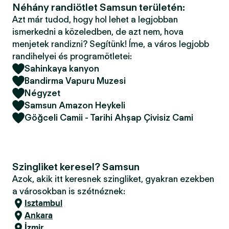
Néhány randiötlet Samsun területén:
Azt már tudod, hogy hol lehet a legjobban
ismerkedni a közeledben, de azt nem, hova
menjetek randizni? Segítünk! Íme, a város legjobb
randihelyei és programötletei:
Sahinkaya kanyon
Bandirma Vapuru Muzesi
Négyzet
Samsun Amazon Heykeli
Göğceli Camii - Tarihi Ahşap Çivisiz Cami
Szingliket keresel? Samsun
Azok, akik itt keresnek szingliket, gyakran ezekben
a városokban is szétnéznek:
Isztambul
Ankara
İzmir