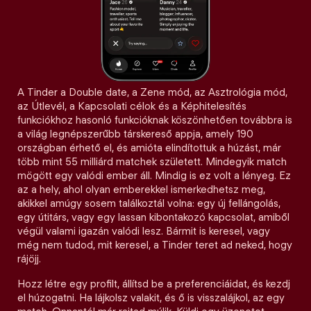
A Tinder a Double date, a Zene mód, az Asztrológia mód,
az Útlevél, a Kapcsolati célok és a Képhitelesítés
funkciókhoz hasonló funkcióknak köszönhetően továbbra is
a világ legnépszerűbb társkereső appja, amely 190
országban érhető el, és amióta elindítottuk a húzást, már
több mint 55 milliárd matchek született. Mindegyik match
mögött egy valódi ember áll. Mindig is ez volt a lényeg. Ez
az a hely, ahol olyan emberekkel ismerkedhetsz meg,
akikkel amúgy sosem találkoztál volna: egy új fellángolás,
egy útitárs, vagy egy lassan kibontakozó kapcsolat, amiből
végül valami igazán valódi lesz. Bármit is keresel, vagy
még nem tudod, mit keresel, a Tinder teret ad neked, hogy
rájöjj.
Hozz létre egy profilt, állítsd be a preferenciáidat, és kezdj
el húzogatni. Ha lájkolsz valakit, és ő is visszalájkol, az egy