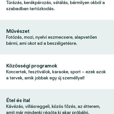
Túrázás, kerékpározás, sétálás, bármilyen okból a
szabadban tartózkodás.
Művészet
Fotózás, mozi, nyelvi eszmecsere, alapvetően
bármi, ami okot ad a beszélgetésre.
Közösségi programok
Koncertek, fesztiválok, karaoke, sport – ezek azok
a tervek, amik jobbak egy új személlyel!
Étel és ital
Kávézás, villásreggeli, közös főzés, az étterem,
amit már mindenki régóta ki akar próbálni.