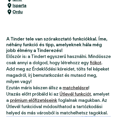
Isparta
Ordu
A Tinder tele van szórakoztató funkciókkal. Íme,
néhány funkció és tipp, amelyeknek hála még
jobb élmény a Tinderezés!
Először is: a Tindert egyszerű használni. Mindössze
csak annyi a dolgod, hogy létrehozz egy
fiókot
.
Add meg az Érdeklődési köreidet, tölts fel képeket
magadról, írj bemutatkozást és mutasd meg,
milyen vagy!
Ezután máris készen állsz a
matchelésre
!
Utazás előtt próbáld ki az
Útlevél funkciót
, amelyet
a
prémium előfizetéseink
foglalnak magukban. Az
Útlevél funkcióval módosíthatod a tartózkodási
helyed és más városból is matchelhetsz tagokkal.