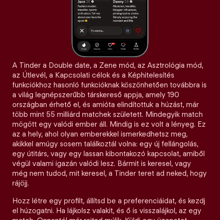
A Tinder a Double date, a Zene mód, az Asztrológia mód,
az Útlevél, a Kapcsolati célok és a Képhitelesítés
funkciókhoz hasonló funkcióknak köszönhetően továbbra is
a világ legnépszerűbb társkereső appja, amely 190
országban érhető el, és amióta elindítottuk a húzást, már
több mint 55 milliárd matchek született. Mindegyik match
mögött egy valódi ember áll. Mindig is ez volt a lényeg. Ez
az a hely, ahol olyan emberekkel ismerkedhetsz meg,
akikkel amúgy sosem találkoztál volna: egy új fellángolás,
egy útitárs, vagy egy lassan kibontakozó kapcsolat, amiből
végül valami igazán valódi lesz. Bármit is keresel, vagy
még nem tudod, mit keresel, a Tinder teret ad neked, hogy
rájöjj.
Hozz létre egy profilt, állítsd be a preferenciáidat, és kezdj
el húzogatni. Ha lájkolsz valakit, és ő is visszalájkol, az egy