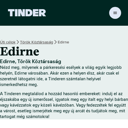
T
i
n
d
e
Úti célok
Török Köztársaság
Edirne
r
Edirne
K
e
z
Edirne, Török Köztársaság
d
Nézd meg, milyenek a párkeresési esélyek a világ egyik legjobb
ő
helyén, Edirne városában. Akár ezen a helyen élsz, akár csak el
o
szeretnél látogatni ide, a Tinderen számtalan helyivel
ismerkedhetsz meg.
l
d
A Tinderen megtalálod a hozzád hasonló embereket: indulj el az
a
éjszakába egy új ismerőssel, igyatok meg egy italt egy helyi bárban
l
vagy kávézzatok egy közeli kávézóban. Vagy fedezzétek fel együtt
a várost, esetleg ismerjétek meg egy új arcát és tudjátok meg, mit
tartogat még számotokra!