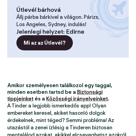
Útlevél bárhová
Állj párba bárkivel a világon. Párizs,
Los Angeles, Sydney, indulás!
Jelenlegi helyzet
:
Edirne
Mi az az Útlevél?
Amikor személyesen találkozol egy taggal,
minden esetben tartsd be a
Biztonsági
tippjeinket
és a
Közösségi irányelveinket
.
A Tinder a legjobb ismerkedős app! Olyan
embereket keresel, akiket hasonló dolgok
érdekelnek, mint téged? Semmi probléma! Az
utazástól a zenei ízlésig a Tinderen biztosan
megtalálod azokat, akikkel elcseveghetsz azokról