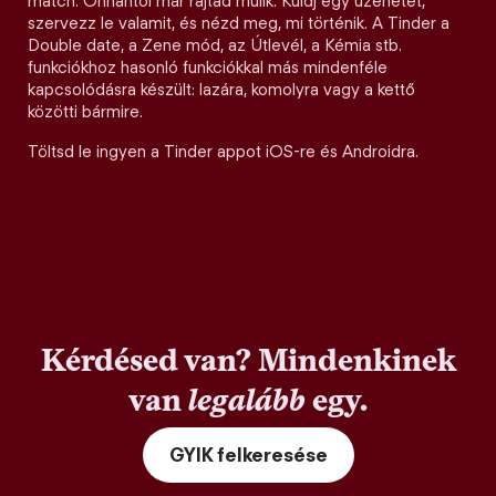
match. Onnantól már rajtad múlik. Küldj egy üzenetet,
szervezz le valamit, és nézd meg, mi történik. A Tinder a
Double date, a Zene mód, az Útlevél, a Kémia stb.
funkciókhoz hasonló funkciókkal más mindenféle
kapcsolódásra készült: lazára, komolyra vagy a kettő
közötti bármire.
Töltsd le ingyen a Tinder appot iOS-re és Androidra.
Kérdésed van? Mindenkinek
van
legalább
egy.
GYIK felkeresése