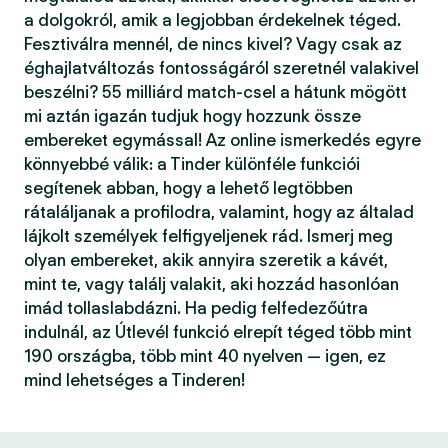
a dolgokról, amik a legjobban érdekelnek téged.
Fesztiválra mennél, de nincs kivel? Vagy csak az
éghajlatváltozás fontosságáról szeretnél valakivel
beszélni? 55 milliárd match-csel a hátunk mögött
mi aztán igazán tudjuk hogy hozzunk össze
embereket egymással! Az online ismerkedés egyre
könnyebbé válik: a Tinder különféle funkciói
segítenek abban, hogy a lehető legtöbben
rátaláljanak a profilodra, valamint, hogy az általad
lájkolt személyek felfigyeljenek rád. Ismerj meg
olyan embereket, akik annyira szeretik a kávét,
mint te, vagy találj valakit, aki hozzád hasonlóan
imád tollaslabdázni. Ha pedig felfedezőútra
indulnál, az Útlevél funkció elrepít téged több mint
190 országba, több mint 40 nyelven — igen, ez
mind lehetséges a Tinderen!