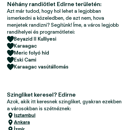
Néhány randiötlet Edirne területén:
Azt már tudod, hogy hol lehet a legjobban
ismerkedni a közeledben, de azt nem, hova
menjetek randizni? Segítünk! Íme, a város legjobb
randihelyei és programötletei:
Beyazid II Kulliyesi
Karaagac
Meric folyó híd
Eski Cami
Karaagac vasútállomás
Szingliket keresel? Edirne
Azok, akik itt keresnek szingliket, gyakran ezekben
a városokban is szétnéznek:
Isztambul
Ankara
İzmir