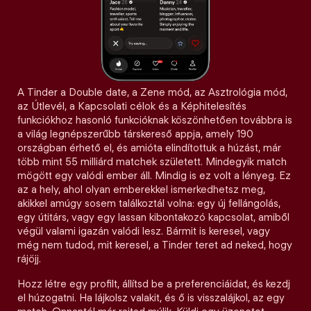
A Tinder a Double date, a Zene mód, az Asztrológia mód,
az Útlevél, a Kapcsolati célok és a Képhitelesítés
funkciókhoz hasonló funkcióknak köszönhetően továbbra is
a világ legnépszerűbb társkereső appja, amely 190
országban érhető el, és amióta elindítottuk a húzást, már
több mint 55 milliárd matchek született. Mindegyik match
mögött egy valódi ember áll. Mindig is ez volt a lényeg. Ez
az a hely, ahol olyan emberekkel ismerkedhetsz meg,
akikkel amúgy sosem találkoztál volna: egy új fellángolás,
egy útitárs, vagy egy lassan kibontakozó kapcsolat, amiből
végül valami igazán valódi lesz. Bármit is keresel, vagy
még nem tudod, mit keresel, a Tinder teret ad neked, hogy
rájöjj.
Hozz létre egy profilt, állítsd be a preferenciáidat, és kezdj
el húzogatni. Ha lájkolsz valakit, és ő is visszalájkol, az egy