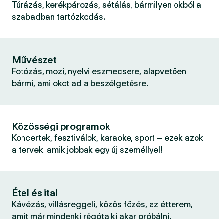
Túrázás, kerékpározás, sétálás, bármilyen okból a
szabadban tartózkodás.
Művészet
Fotózás, mozi, nyelvi eszmecsere, alapvetően
bármi, ami okot ad a beszélgetésre.
Közösségi programok
Koncertek, fesztiválok, karaoke, sport – ezek azok
a tervek, amik jobbak egy új személlyel!
Étel és ital
Kávézás, villásreggeli, közös főzés, az étterem,
amit már mindenki régóta ki akar próbálni.