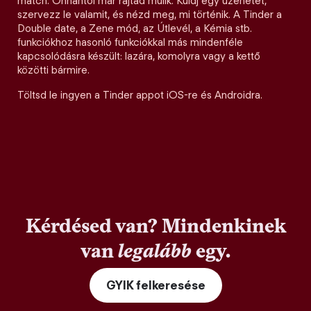
match. Onnantól már rajtad múlik. Küldj egy üzenetet,
szervezz le valamit, és nézd meg, mi történik. A Tinder a
Double date, a Zene mód, az Útlevél, a Kémia stb.
funkciókhoz hasonló funkciókkal más mindenféle
kapcsolódásra készült: lazára, komolyra vagy a kettő
közötti bármire.
Töltsd le ingyen a Tinder appot iOS-re és Androidra.
Kérdésed van? Mindenkinek
van
legalább
egy.
GYIK felkeresése