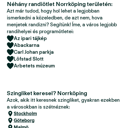
Néhány randiötlet Norrköping területén:
Azt már tudod, hogy hol lehet a legjobban
ismerkedni a közeledben, de azt nem, hova
menjetek randizni? Segítünk! Íme, a város legjobb
randihelyei és programötletei:
Az ipari tájkép
Abackarna
Carl Johan parkja
Löfstad Slott
Arbetets múzeum
Szingliket keresel? Norrköping
Azok, akik itt keresnek szingliket, gyakran ezekben
a városokban is szétnéznek:
Stockholm
Göteborg
Malmö