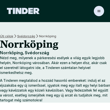
T
i
n
d
e
Úti célok
Svédország
Norrköping
r
Norrköping
K
e
z
Norrköping, Svédország
d
Nézd meg, milyenek a párkeresési esélyek a világ egyik legjobb
ő
helyén, Norrköping városában. Akár ezen a helyen élsz, akár csak
o
el szeretnél látogatni ide, a Tinderen számtalan helyivel
ismerkedhetsz meg.
l
d
A Tinderen megtalálod a hozzád hasonló embereket: indulj el az
a
éjszakába egy új ismerőssel, igyatok meg egy italt egy helyi bárban
l
vagy kávézzatok egy közeli kávézóban. Vagy fedezzétek fel együtt
a várost, esetleg ismerjétek meg egy új arcát és tudjátok meg, mit
tartogat még számotokra!