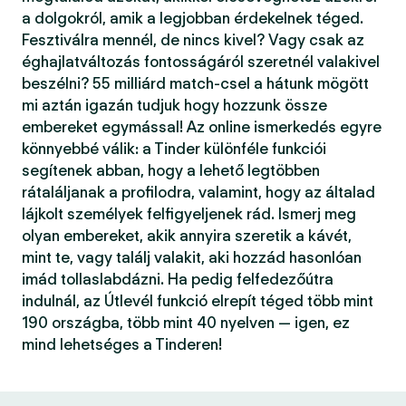
a dolgokról, amik a legjobban érdekelnek téged.
Fesztiválra mennél, de nincs kivel? Vagy csak az
éghajlatváltozás fontosságáról szeretnél valakivel
beszélni? 55 milliárd match-csel a hátunk mögött
mi aztán igazán tudjuk hogy hozzunk össze
embereket egymással! Az online ismerkedés egyre
könnyebbé válik: a Tinder különféle funkciói
segítenek abban, hogy a lehető legtöbben
rátaláljanak a profilodra, valamint, hogy az általad
lájkolt személyek felfigyeljenek rád. Ismerj meg
olyan embereket, akik annyira szeretik a kávét,
mint te, vagy találj valakit, aki hozzád hasonlóan
imád tollaslabdázni. Ha pedig felfedezőútra
indulnál, az Útlevél funkció elrepít téged több mint
190 országba, több mint 40 nyelven — igen, ez
mind lehetséges a Tinderen!