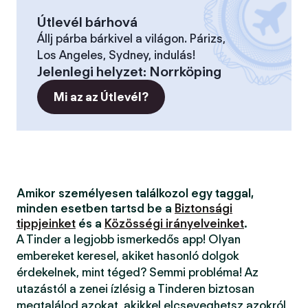
Útlevél bárhová
Állj párba bárkivel a világon. Párizs,
Los Angeles, Sydney, indulás!
Jelenlegi helyzet
:
Norrköping
Mi az az Útlevél?
Amikor személyesen találkozol egy taggal,
minden esetben tartsd be a
Biztonsági
tippjeinket
és a
Közösségi irányelveinket
.
A Tinder a legjobb ismerkedős app! Olyan
embereket keresel, akiket hasonló dolgok
érdekelnek, mint téged? Semmi probléma! Az
utazástól a zenei ízlésig a Tinderen biztosan
megtalálod azokat, akikkel elcseveghetsz azokról