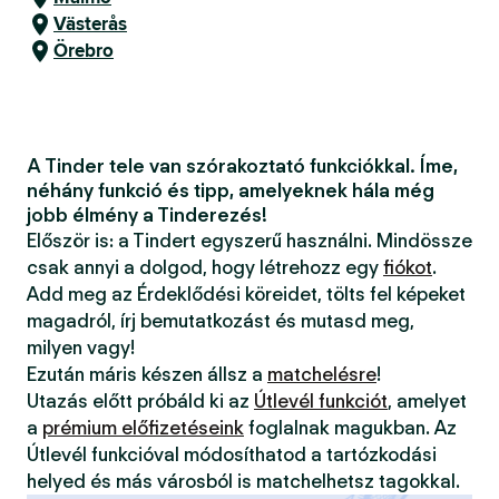
Västerås
Örebro
A Tinder tele van szórakoztató funkciókkal. Íme,
néhány funkció és tipp, amelyeknek hála még
jobb élmény a Tinderezés!
Először is: a Tindert egyszerű használni. Mindössze
csak annyi a dolgod, hogy létrehozz egy
fiókot
.
Add meg az Érdeklődési köreidet, tölts fel képeket
magadról, írj bemutatkozást és mutasd meg,
milyen vagy!
Ezután máris készen állsz a
matchelésre
!
Utazás előtt próbáld ki az
Útlevél funkciót
, amelyet
a
prémium előfizetéseink
foglalnak magukban. Az
Útlevél funkcióval módosíthatod a tartózkodási
helyed és más városból is matchelhetsz tagokkal.