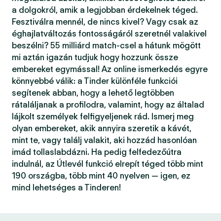
a dolgokról, amik a legjobban érdekelnek téged.
Fesztiválra mennél, de nincs kivel? Vagy csak az
éghajlatváltozás fontosságáról szeretnél valakivel
beszélni? 55 milliárd match-csel a hátunk mögött
mi aztán igazán tudjuk hogy hozzunk össze
embereket egymással! Az online ismerkedés egyre
könnyebbé válik: a Tinder különféle funkciói
segítenek abban, hogy a lehető legtöbben
rátaláljanak a profilodra, valamint, hogy az általad
lájkolt személyek felfigyeljenek rád. Ismerj meg
olyan embereket, akik annyira szeretik a kávét,
mint te, vagy találj valakit, aki hozzád hasonlóan
imád tollaslabdázni. Ha pedig felfedezőútra
indulnál, az Útlevél funkció elrepít téged több mint
190 országba, több mint 40 nyelven — igen, ez
mind lehetséges a Tinderen!