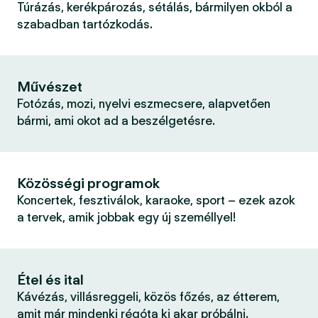
Túrázás, kerékpározás, sétálás, bármilyen okból a
szabadban tartózkodás.
Művészet
Fotózás, mozi, nyelvi eszmecsere, alapvetően
bármi, ami okot ad a beszélgetésre.
Közösségi programok
Koncertek, fesztiválok, karaoke, sport – ezek azok
a tervek, amik jobbak egy új személlyel!
Étel és ital
Kávézás, villásreggeli, közös főzés, az étterem,
amit már mindenki régóta ki akar próbálni.