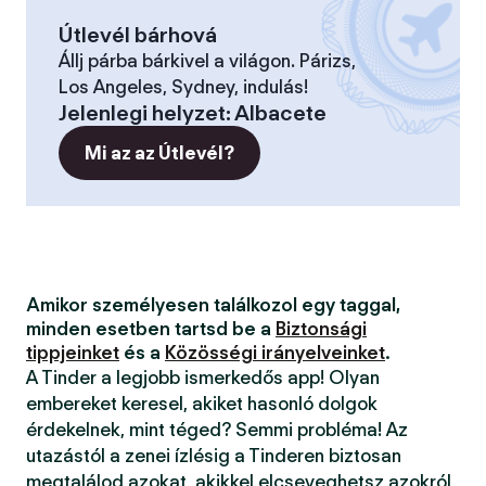
Útlevél bárhová
Állj párba bárkivel a világon. Párizs,
Los Angeles, Sydney, indulás!
Jelenlegi helyzet
:
Albacete
Mi az az Útlevél?
Amikor személyesen találkozol egy taggal,
minden esetben tartsd be a
Biztonsági
tippjeinket
és a
Közösségi irányelveinket
.
A Tinder a legjobb ismerkedős app! Olyan
embereket keresel, akiket hasonló dolgok
érdekelnek, mint téged? Semmi probléma! Az
utazástól a zenei ízlésig a Tinderen biztosan
megtalálod azokat, akikkel elcseveghetsz azokról