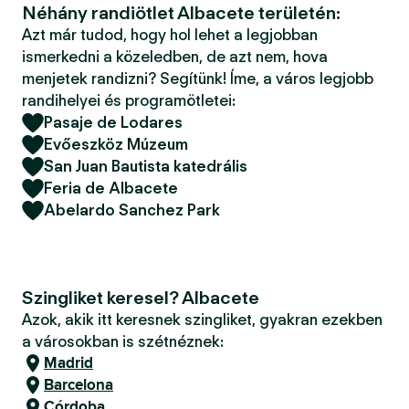
Néhány randiötlet Albacete területén:
Azt már tudod, hogy hol lehet a legjobban
ismerkedni a közeledben, de azt nem, hova
menjetek randizni? Segítünk! Íme, a város legjobb
randihelyei és programötletei:
Pasaje de Lodares
Evőeszköz Múzeum
San Juan Bautista katedrális
Feria de Albacete
Abelardo Sanchez Park
Szingliket keresel? Albacete
Azok, akik itt keresnek szingliket, gyakran ezekben
a városokban is szétnéznek:
Madrid
Barcelona
Córdoba