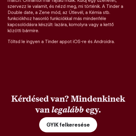
match. Onnantól már rajtad múlik. Küldj egy üzenetet,
szervezz le valamit, és nézd meg, mi történik. A Tinder a
Double date, a Zene mód, az Útlevél, a Kémia stb.
funkciókhoz hasonló funkciókkal más mindenféle
kapcsolódásra készült: lazára, komolyra vagy a kettő
közötti bármire.
Töltsd le ingyen a Tinder appot iOS-re és Androidra.
Kérdésed van? Mindenkinek
van
legalább
egy.
GYIK felkeresése