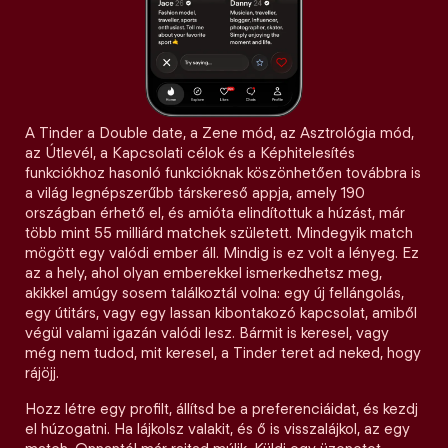
A Tinder a Double date, a Zene mód, az Asztrológia mód,
az Útlevél, a Kapcsolati célok és a Képhitelesítés
funkciókhoz hasonló funkcióknak köszönhetően továbbra is
a világ legnépszerűbb társkereső appja, amely 190
országban érhető el, és amióta elindítottuk a húzást, már
több mint 55 milliárd matchek született. Mindegyik match
mögött egy valódi ember áll. Mindig is ez volt a lényeg. Ez
az a hely, ahol olyan emberekkel ismerkedhetsz meg,
akikkel amúgy sosem találkoztál volna: egy új fellángolás,
egy útitárs, vagy egy lassan kibontakozó kapcsolat, amiből
végül valami igazán valódi lesz. Bármit is keresel, vagy
még nem tudod, mit keresel, a Tinder teret ad neked, hogy
rájöjj.
Hozz létre egy profilt, állítsd be a preferenciáidat, és kezdj
el húzogatni. Ha lájkolsz valakit, és ő is visszalájkol, az egy