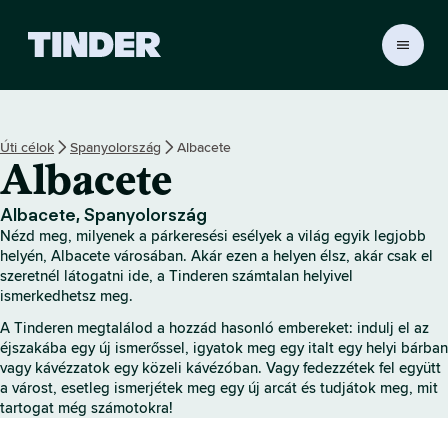
T
i
n
d
e
Úti célok
Spanyolország
Albacete
r
Albacete
K
e
z
Albacete, Spanyolország
d
Nézd meg, milyenek a párkeresési esélyek a világ egyik legjobb
ő
helyén, Albacete városában. Akár ezen a helyen élsz, akár csak el
o
szeretnél látogatni ide, a Tinderen számtalan helyivel
ismerkedhetsz meg.
l
d
A Tinderen megtalálod a hozzád hasonló embereket: indulj el az
a
éjszakába egy új ismerőssel, igyatok meg egy italt egy helyi bárban
l
vagy kávézzatok egy közeli kávézóban. Vagy fedezzétek fel együtt
a várost, esetleg ismerjétek meg egy új arcát és tudjátok meg, mit
tartogat még számotokra!