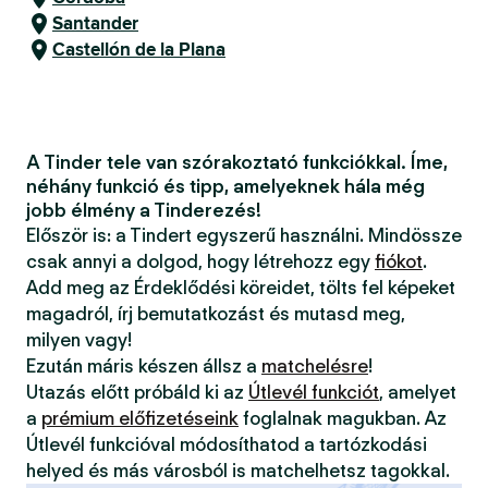
Santander
Castellón de la Plana
A Tinder tele van szórakoztató funkciókkal. Íme,
néhány funkció és tipp, amelyeknek hála még
jobb élmény a Tinderezés!
Először is: a Tindert egyszerű használni. Mindössze
csak annyi a dolgod, hogy létrehozz egy
fiókot
.
Add meg az Érdeklődési köreidet, tölts fel képeket
magadról, írj bemutatkozást és mutasd meg,
milyen vagy!
Ezután máris készen állsz a
matchelésre
!
Utazás előtt próbáld ki az
Útlevél funkciót
, amelyet
a
prémium előfizetéseink
foglalnak magukban. Az
Útlevél funkcióval módosíthatod a tartózkodási
helyed és más városból is matchelhetsz tagokkal.