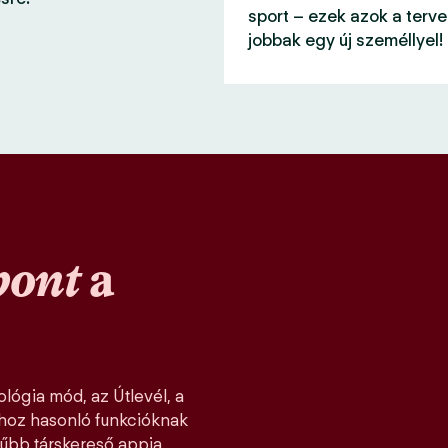
sport – ezek azok a terve
jobbak egy új személlyel!
pont
a
lógia mód, az Útlevél, a
khoz hasonló funkcióknak
űbb társkereső appja,