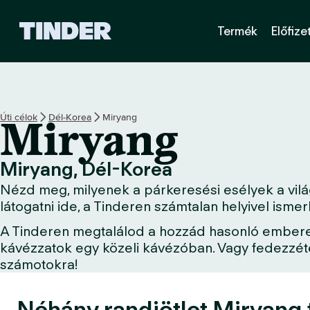
T
Termék
Előfize
i
n
d
e
r
K
Úti célok
Dél-Korea
Miryang
Miryang
e
z
d
Miryang, Dél-Korea
ő
Nézd meg, milyenek a párkeresési esélyek a világ
o
l
látogatni ide, a Tinderen számtalan helyivel ism
d
A Tinderen megtalálod a hozzád hasonló embereket
a
kávézzatok egy közeli kávézóban. Vagy fedezzétek
l
számotokra!
Néhány randiötlet Miryang 