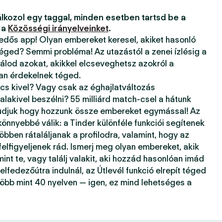
lkozol egy taggal, minden esetben tartsd be a
 a
Közösségi irányelveinket
.
kedős app! Olyan embereket keresel, akiket hasonló
téged? Semmi probléma! Az utazástól a zenei ízlésig a
álod azokat, akikkel elcseveghetsz azokról a
ban érdekelnek téged.
ncs kivel? Vagy csak az éghajlatváltozás
alakivel beszélni? 55 milliárd match-csel a hátunk
tudjuk hogy hozzunk össze embereket egymással! Az
önnyebbé válik: a Tinder különféle funkciói segítenek
öbben rátaláljanak a profilodra, valamint, hogy az
 felfigyeljenek rád. Ismerj meg olyan embereket, akik
mint te, vagy találj valakit, aki hozzád hasonlóan imád
elfedezőútra indulnál, az Útlevél funkció elrepít téged
több mint 40 nyelven — igen, ez mind lehetséges a