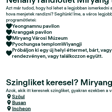
Azt már tudod, hogy hol lehet a legjobban ismerkedni 
hova menjetek randizni? Segítünk! Íme, a város legjobb
programötletei:
Yeongnamnu pavilon
Aranggak pavilon
Miryang Városi Múzeum
Pyochungsa templomWiyangji
Próbáljon ki egy új helyi éttermet, bárt, va
rendezvényen, vagy találkozzon együtt.
Szingliket keresel? Miryan
Azok, akik itt keresnek szingliket, gyakran ezekben a 
Szöul
Busan
Incheon