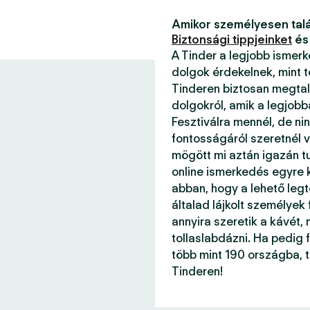
Amikor személyesen talá
Biztonsági tippjeinket
és
A Tinder a legjobb ismer
dolgok érdekelnek, mint 
Tinderen biztosan megtal
dolgokról, amik a legjob
Fesztiválra mennél, de ni
fontosságáról szeretnél v
mögött mi aztán igazán 
online ismerkedés egyre k
abban, hogy a lehető legt
általad lájkolt személyek
annyira szeretik a kávét, 
tollaslabdázni. Ha pedig f
több mint 190 országba, 
Tinderen!