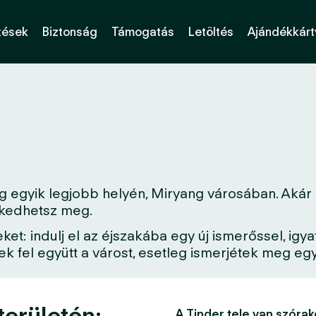
tések
Biztonság
Támogatás
Letöltés
Ajándékkárt
 egyik legjobb helyén, Miryang városában. Akár e
erkedhetsz meg.
: indulj el az éjszakába egy új ismerőssel, igya
 fel együtt a várost, esetleg ismerjétek meg egy 
területén:
A Tinder tele van szórak