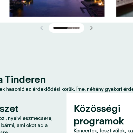
a Tinderen
k hasonló az érdeklődési körük. Íme, néhány gyakori érde
szet
Közösségi
programok
ozi, nyelvi eszmecsere,
 bármi, ami okot ad a
Koncertek, fesztiválok, k
sre.