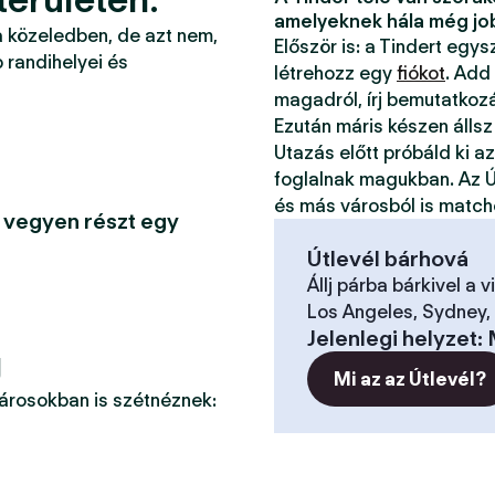
amelyeknek hála még jo
a közeledben, de azt nem,
Először is: a Tindert egy
 randihelyei és
létrehozz egy
fiókot
. Add
magadról, írj bemutatkoz
Ezután máris készen állsz
Utazás előtt próbáld ki a
foglalnak magukban. Az Ú
és más városból is match
gy vegyen részt egy
Útlevél bárhová
Állj párba bárkivel a v
Los Angeles, Sydney, 
Jelenlegi helyzet
:
g
Mi az az Útlevél?
városokban is szétnéznek: