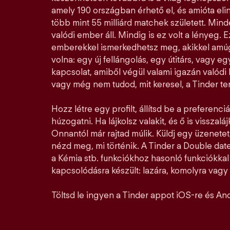
amely 190 országban érhető el, és amióta elin
több mint 55 milliárd matchek született. Mi
valódi ember áll. Mindig is ez volt a lényeg. E
emberekkel ismerkedhetsz meg, akikkel amúg
volna: egy új fellángolás, egy útitárs, vagy e
kapcsolat, amiből végül valami igazán valódi l
vagy még nem tudod, mit keresel, a Tinder ter
Hozz létre egy profilt, állítsd be a preferenciá
húzogatni. Ha lájkolsz valakit, és ő is visszalá
Onnantól már rajtad múlik. Küldj egy üzenetet,
nézd meg, mi történik. A Tinder a Double date
a Kémia stb. funkciókhoz hasonló funkciókka
kapcsolódásra készült: lazára, komolyra vagy a
Töltsd le ingyen a Tinder appot iOS-re és And