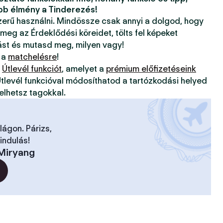
bb élmény a Tinderezés!
szerű használni. Mindössze csak annyi a dolgod, hogy
 meg az Érdeklődési köreidet, tölts fel képeket
ást és mutasd meg, milyen vagy!
 a
matchelésre
!
z
Útlevél funkciót
, amelyet a
prémium előfizetéseink
tlevél funkcióval módosíthatod a tartózkodási helyed
elhetsz tagokkal.
ilágon. Párizs,
indulás!
Miryang