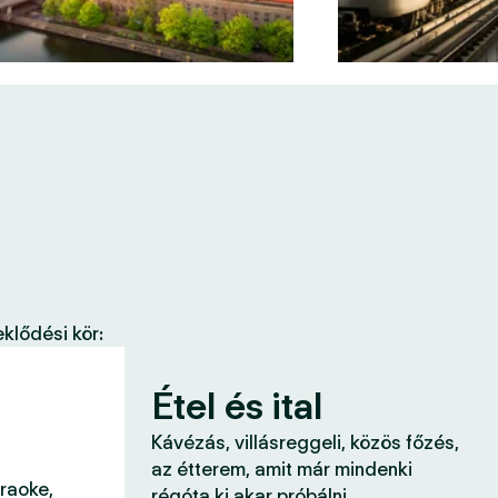
klődési kör:
Étel és ital
Kávézás, villásreggeli, közös főzés,
az étterem, amit már mindenki
araoke,
régóta ki akar próbálni.