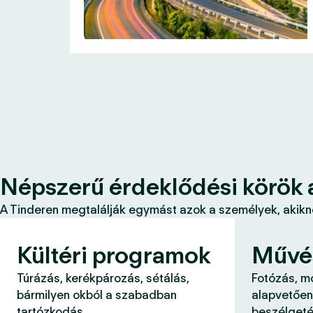
Népszerű érdeklődési körök 
A Tinderen megtalálják egymást azok a személyek, akikne
Kültéri programok
Művé
Túrázás, kerékpározás, sétálás,
Fotózás, m
bármilyen okból a szabadban
alapvetően
tartózkodás.
beszélgeté