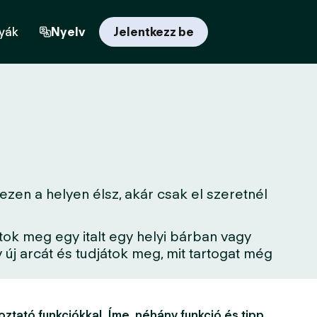
yák
Nyelv
Jelentkezz be
zen a helyen élsz, akár csak el szeretnél
tok meg egy italt egy helyi bárban vagy
új arcát és tudjátok meg, mit tartogat még
oztató funkciókkal. Íme, néhány funkció és tipp,