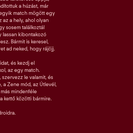
dítottuk a húzást, már
ndegyik match mögött egy
z az a hely, ahol olyan
y sosem találkoztál
gy lassan kibontakozó
esz. Bármit is keresel,
et ad neked, hogy rájöjj.
idat, és kezdj el
jkol, az egy match.
 szervezz le valamit, és
, a Zene mód, az Útlevél,
l más mindenféle
 kettő közötti bármire.
roidra.