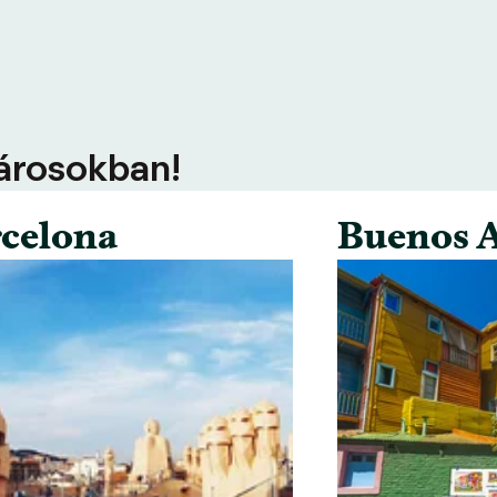
városokban!
celona
Buenos A