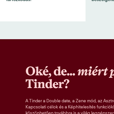
Oké, de...
miért 
Tinder?
A Tinder a Double date, a Zene mód, az Asztro
Kapcsolati célok és a Képhitelesítés funkció
köszönhetően továbbra is a világ legnépszer