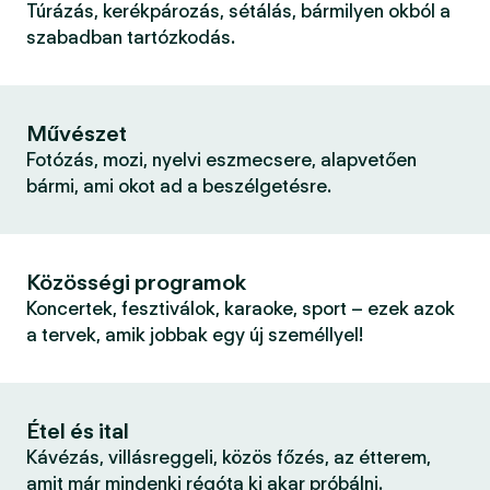
Túrázás, kerékpározás, sétálás, bármilyen okból a
szabadban tartózkodás.
Művészet
Fotózás, mozi, nyelvi eszmecsere, alapvetően
bármi, ami okot ad a beszélgetésre.
Közösségi programok
Koncertek, fesztiválok, karaoke, sport – ezek azok
a tervek, amik jobbak egy új személlyel!
Étel és ital
Kávézás, villásreggeli, közös főzés, az étterem,
amit már mindenki régóta ki akar próbálni.