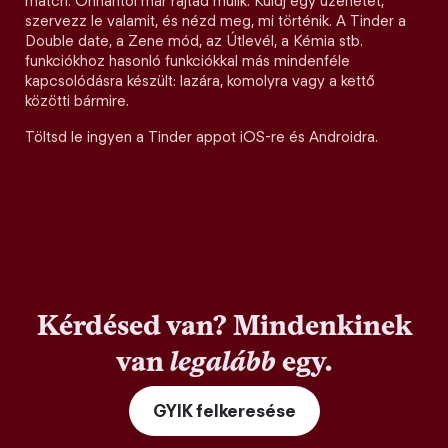
match. Onnantól már rajtad múlik. Küldj egy üzenetet,
szervezz le valamit, és nézd meg, mi történik. A Tinder a
Double date, a Zene mód, az Útlevél, a Kémia stb.
funkciókhoz hasonló funkciókkal más mindenféle
kapcsolódásra készült: lazára, komolyra vagy a kettő
közötti bármire.
Töltsd le ingyen a Tinder appot iOS-re és Androidra.
Kérdésed van? Mindenkinek
van
legalább
egy.
GYIK felkeresése