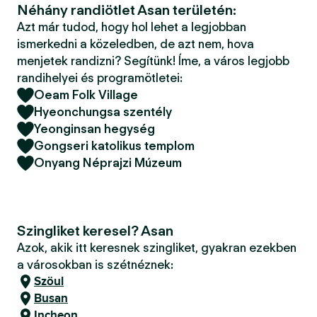
Néhány randiötlet Asan területén:
Azt már tudod, hogy hol lehet a legjobban
ismerkedni a közeledben, de azt nem, hova
menjetek randizni? Segítünk! Íme, a város legjobb
randihelyei és programötletei:
Oeam Folk Village
Hyeonchungsa szentély
Yeonginsan hegység
Gongseri katolikus templom
Onyang Néprajzi Múzeum
Szingliket keresel? Asan
Azok, akik itt keresnek szingliket, gyakran ezekben
a városokban is szétnéznek:
Szöul
Busan
Incheon