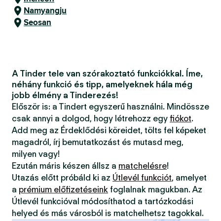
Namyangju
Seosan
A Tinder tele van szórakoztató funkciókkal. Íme,
néhány funkció és tipp, amelyeknek hála még
jobb élmény a Tinderezés!
Először is: a Tindert egyszerű használni. Mindössze
csak annyi a dolgod, hogy létrehozz egy
fiókot
.
Add meg az Érdeklődési köreidet, tölts fel képeket
magadról, írj bemutatkozást és mutasd meg,
milyen vagy!
Ezután máris készen állsz a
matchelésre
!
Utazás előtt próbáld ki az
Útlevél funkciót
, amelyet
a
prémium előfizetéseink
foglalnak magukban. Az
Útlevél funkcióval módosíthatod a tartózkodási
helyed és más városból is matchelhetsz tagokkal.