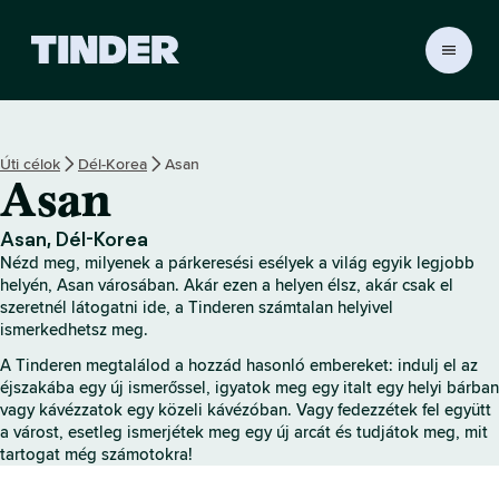
T
i
n
d
e
Úti célok
Dél-Korea
Asan
r
Asan
K
e
z
Asan, Dél-Korea
d
Nézd meg, milyenek a párkeresési esélyek a világ egyik legjobb
ő
helyén, Asan városában. Akár ezen a helyen élsz, akár csak el
o
szeretnél látogatni ide, a Tinderen számtalan helyivel
ismerkedhetsz meg.
l
d
A Tinderen megtalálod a hozzád hasonló embereket: indulj el az
a
éjszakába egy új ismerőssel, igyatok meg egy italt egy helyi bárban
l
vagy kávézzatok egy közeli kávézóban. Vagy fedezzétek fel együtt
a várost, esetleg ismerjétek meg egy új arcát és tudjátok meg, mit
tartogat még számotokra!