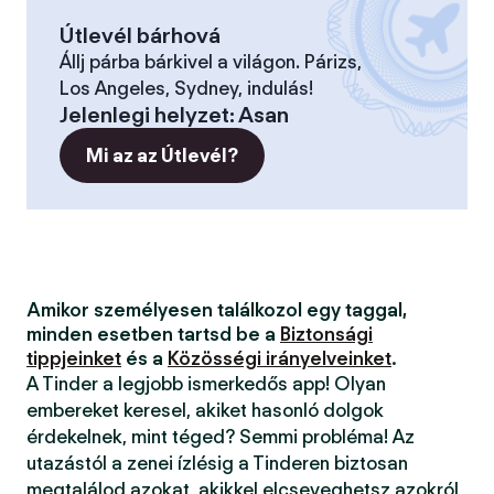
Útlevél bárhová
Állj párba bárkivel a világon. Párizs,
Los Angeles, Sydney, indulás!
Jelenlegi helyzet
:
Asan
Mi az az Útlevél?
Amikor személyesen találkozol egy taggal,
minden esetben tartsd be a
Biztonsági
tippjeinket
és a
Közösségi irányelveinket
.
A Tinder a legjobb ismerkedős app! Olyan
embereket keresel, akiket hasonló dolgok
érdekelnek, mint téged? Semmi probléma! Az
utazástól a zenei ízlésig a Tinderen biztosan
megtalálod azokat, akikkel elcseveghetsz azokról