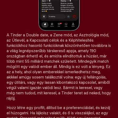
A Tinder a Double date, a Zene mód, az Asztrológia mód,
az Útlevél, a Kapcsolati célok és a Képhitelesítés
funkciókhoz hasonló funkcióknak köszönhetően továbbra is
a világ legnépszerűbb társkereső appja, amely 190
országban érhető el, és amióta elindítottuk a húzást, már
több mint 55 milliárd matchek született. Mindegyik match
mögött egy valódi ember áll. Mindig is ez volt a lényeg. Ez
az a hely, ahol olyan emberekkel ismerkedhetsz meg,
akikkel amúgy sosem találkoztál volna: egy új fellángolás,
egy útitárs, vagy egy lassan kibontakozó kapcsolat, amiből
végül valami igazán valódi lesz. Bármit is keresel, vagy
még nem tudod, mit keresel, a Tinder teret ad neked, hogy
rájöjj.
Hozz létre egy profilt, állítsd be a preferenciáidat, és kezdj
el húzogatni. Ha lájkolsz valakit, és ő is visszalájkol, az egy