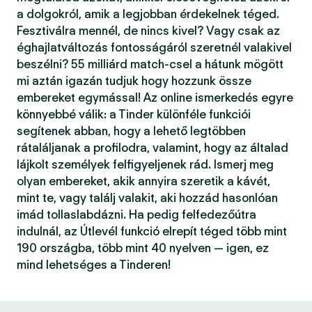
a dolgokról, amik a legjobban érdekelnek téged.
Fesztiválra mennél, de nincs kivel? Vagy csak az
éghajlatváltozás fontosságáról szeretnél valakivel
beszélni? 55 milliárd match-csel a hátunk mögött
mi aztán igazán tudjuk hogy hozzunk össze
embereket egymással! Az online ismerkedés egyre
könnyebbé válik: a Tinder különféle funkciói
segítenek abban, hogy a lehető legtöbben
rátaláljanak a profilodra, valamint, hogy az általad
lájkolt személyek felfigyeljenek rád. Ismerj meg
olyan embereket, akik annyira szeretik a kávét,
mint te, vagy találj valakit, aki hozzád hasonlóan
imád tollaslabdázni. Ha pedig felfedezőútra
indulnál, az Útlevél funkció elrepít téged több mint
190 országba, több mint 40 nyelven — igen, ez
mind lehetséges a Tinderen!