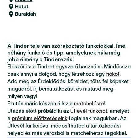
Hofuf
Buraidah
A Tinder tele van szórakoztató funkciókkal. Íme,
néhány funkció és tipp, amelyeknek hála még
jobb élmény a Tinderezés!
Először is: a Tindert egyszerű használni. Mindössze
csak annyi a dolgod, hogy létrehozz egy
fiókot
.
Add meg az Érdeklődési köreidet, tölts fel képeket
magadról, írj bemutatkozást és mutasd meg,
milyen vagy!
Ezután máris készen állsz a
matchelésre
!
Utazás előtt próbáld ki az
Útlevél funkciót
, amelyet
a
prémium előfizetéseink
foglalnak magukban. Az
Útlevél funkcióval módosíthatod a tartózkodási
helyed és más városból is matchelhetsz tagokkal.