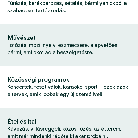
Túrázás, kerékpározás, sétálás, bármilyen okból a
szabadban tartózkodás.
Művészet
Fotózás, mozi, nyelvi eszmecsere, alapvetően
bármi, ami okot ad a beszélgetésre.
Közösségi programok
Koncertek, fesztiválok, karaoke, sport – ezek azok
a tervek, amik jobbak egy új személlyel!
Étel és ital
Kávézás, villásreggeli, közös főzés, az étterem,
amit már mindenki régóta ki akar próbálni.