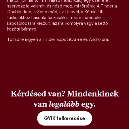
match. Onnantól már rajtad múlik. Küldj egy üzenetet,
szervezz le valamit, és nézd meg, mi történik. A Tinder a
Double date, a Zene mód, az Útlevél, a Kémia stb.
funkciókhoz hasonló funkciókkal más mindenféle
kapcsolódásra készült: lazára, komolyra vagy a kettő
közötti bármire.
Töltsd le ingyen a Tinder appot iOS-re és Androidra.
Kérdésed van? Mindenkinek
van
legalább
egy.
GYIK felkeresése