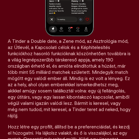
A Tinder a Double date, a Zene mód, az Asztrológia mód,
az Útlevél, a Kapcsolati célok és a Képhitelesítés
funkciókhoz hasonló funkcióknak köszönhetően továbbra is
a világ legnépszerűbb társkereső appja, amely 190
országban érhető el, és amióta elindítottuk a húzást, már
több mint 55 milliárd matchek született. Mindegyik match
mögött egy valódi ember áll. Mindig is ez volt a lényeg. Ez
az a hely, ahol olyan emberekkel ismerkedhetsz meg,
akikkel amúgy sosem találkoztál volna: egy új fellángolás,
egy útitárs, vagy egy lassan kibontakozó kapcsolat, amiből
végül valami igazán valódi lesz. Bármit is keresel, vagy
még nem tudod, mit keresel, a Tinder teret ad neked, hogy
rájöjj.
Hozz létre egy profilt, állítsd be a preferenciáidat, és kezdj
el húzogatni. Ha lájkolsz valakit, és ő is visszalájkol, az egy