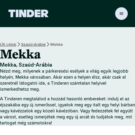
T
i
n
d
e
Úti célok
Szaúd-Arábia
Mekka
r
Mekka
K
e
z
Mekka, Szaúd-Arábia
d
Nézd meg, milyenek a párkeresési esélyek a világ egyik legjobb
ő
helyén, Mekka városában. Akár ezen a helyen élsz, akár csak el
o
szeretnél látogatni ide, a Tinderen számtalan helyivel
ismerkedhetsz meg.
l
d
A Tinderen megtalálod a hozzád hasonló embereket: indulj el az
a
éjszakába egy új ismerőssel, igyatok meg egy italt egy helyi bárban
l
vagy kávézzatok egy közeli kávézóban. Vagy fedezzétek fel együtt
a várost, esetleg ismerjétek meg egy új arcát és tudjátok meg, mit
tartogat még számotokra!