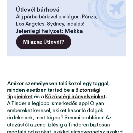
Útlevél bárhová
Állj párba bárkivel a világon. Párizs,
Los Angeles, Sydney, indulás!
Jelenlegi helyzet
:
Mekka
Mi az az Útlevél?
Amikor személyesen találkozol egy taggal,
minden esetben tartsd be a
Biztonsági
tippjeinket
és a
Közösségi irányelveinket
.
A Tinder a legjobb ismerkedős app! Olyan
embereket keresel, akiket hasonló dolgok
érdekelnek, mint téged? Semmi probléma! Az
utazástól a zenei ízlésig a Tinderen biztosan
megtalálod azokat, akikkel elcseveghetsz azokról