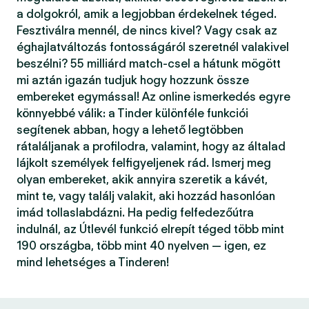
a dolgokról, amik a legjobban érdekelnek téged.
Fesztiválra mennél, de nincs kivel? Vagy csak az
éghajlatváltozás fontosságáról szeretnél valakivel
beszélni? 55 milliárd match-csel a hátunk mögött
mi aztán igazán tudjuk hogy hozzunk össze
embereket egymással! Az online ismerkedés egyre
könnyebbé válik: a Tinder különféle funkciói
segítenek abban, hogy a lehető legtöbben
rátaláljanak a profilodra, valamint, hogy az általad
lájkolt személyek felfigyeljenek rád. Ismerj meg
olyan embereket, akik annyira szeretik a kávét,
mint te, vagy találj valakit, aki hozzád hasonlóan
imád tollaslabdázni. Ha pedig felfedezőútra
indulnál, az Útlevél funkció elrepít téged több mint
190 országba, több mint 40 nyelven — igen, ez
mind lehetséges a Tinderen!