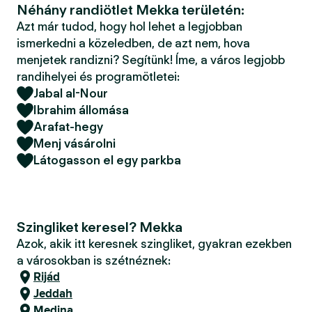
Néhány randiötlet Mekka területén:
Azt már tudod, hogy hol lehet a legjobban
ismerkedni a közeledben, de azt nem, hova
menjetek randizni? Segítünk! Íme, a város legjobb
randihelyei és programötletei:
Jabal al-Nour
Ibrahim állomása
Arafat-hegy
Menj vásárolni
Látogasson el egy parkba
Szingliket keresel? Mekka
Azok, akik itt keresnek szingliket, gyakran ezekben
a városokban is szétnéznek:
Rijád
Jeddah
Medina