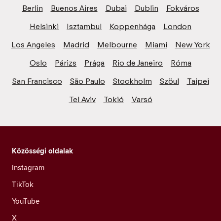
Berlin
Buenos Aires
Dubai
Dublin
Fokváros
Helsinki
Isztambul
Koppenhága
London
Los Angeles
Madrid
Melbourne
Miami
New York
Oslo
Párizs
Prága
Rio de Janeiro
Róma
San Francisco
São Paulo
Stockholm
Szöul
Taipei
Tel Aviv
Tokió
Varsó
Közösségi oldalak
Instagram
TikTok
YouTube
X