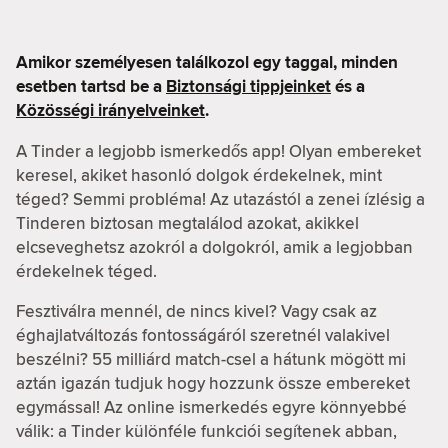
Amikor személyesen találkozol egy taggal, minden
esetben tartsd be a
Biztonsági tippjeinket
és a
Közösségi irányelveinket
.
A Tinder a legjobb ismerkedős app! Olyan embereket
keresel, akiket hasonló dolgok érdekelnek, mint
téged? Semmi probléma! Az utazástól a zenei ízlésig a
Tinderen biztosan megtalálod azokat, akikkel
elcseveghetsz azokról a dolgokról, amik a legjobban
érdekelnek téged.
Fesztiválra mennél, de nincs kivel? Vagy csak az
éghajlatváltozás fontosságáról szeretnél valakivel
beszélni? 55 milliárd match-csel a hátunk mögött mi
aztán igazán tudjuk hogy hozzunk össze embereket
egymással! Az online ismerkedés egyre könnyebbé
válik: a Tinder különféle funkciói segítenek abban,