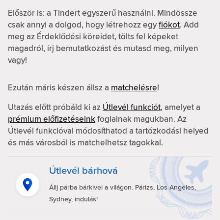
Először is: a Tindert egyszerű használni. Mindössze
csak annyi a dolgod, hogy létrehozz egy
fiókot
. Add
meg az Érdeklődési köreidet, tölts fel képeket
magadról, írj bemutatkozást és mutasd meg, milyen
vagy!
Ezután máris készen állsz a
matchelésre
!
Utazás előtt próbáld ki az
Útlevél funkciót
, amelyet a
prémium előfizetéseink
foglalnak magukban. Az
Útlevél funkcióval módosíthatod a tartózkodási helyed
és más városból is matchelhetsz tagokkal.
Útlevél bárhová
Állj párba bárkivel a világon. Párizs, Los Angeles,
Sydney, indulás!