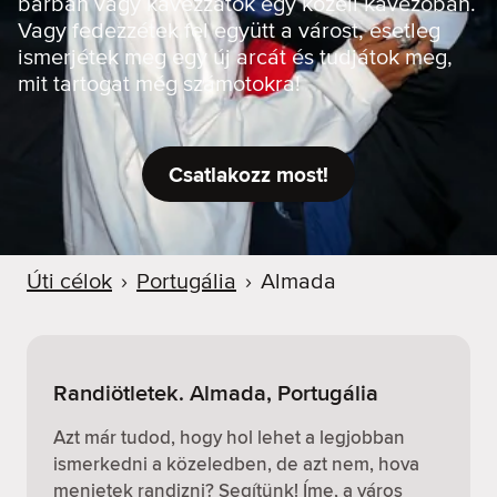
bárban vagy kávézzatok egy közeli kávézóban.
Vagy fedezzétek fel együtt a várost, esetleg
ismerjétek meg egy új arcát és tudjátok meg,
mit tartogat még számotokra!
Csatlakozz most!
Úti célok
›
Portugália
›
Almada
Randiötletek. Almada, Portugália
Azt már tudod, hogy hol lehet a legjobban
ismerkedni a közeledben, de azt nem, hova
menjetek randizni? Segítünk! Íme, a város