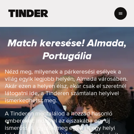
T
i
n
d
e
Match keresése! Almada,
r
K
Portugália
e
z
d
Nézd meg, milyenek a párkeresési esélyek a
ő
világ egyik legjobb helyén, Almada városában.
o
Akár ezen a helyen élsz, akár csak el szeretnél
l
látogatni ide, a Tinderen számtalan helyivel
d
ismerkedhetsz meg.
a
l
A Tinderen megtalálod a hozzád hasonló
embereket: indulj el az éjszakába egy új
ismerőssel, igyatok meg egy italt egy helyi