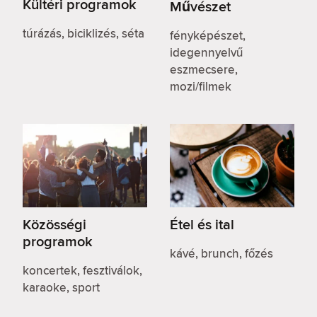
Kültéri programok
Művészet
túrázás, biciklizés, séta
fényképészet,
idegennyelvű
eszmecsere,
mozi/filmek
Közösségi
Étel és ital
programok
kávé, brunch, főzés
koncertek, fesztiválok,
karaoke, sport