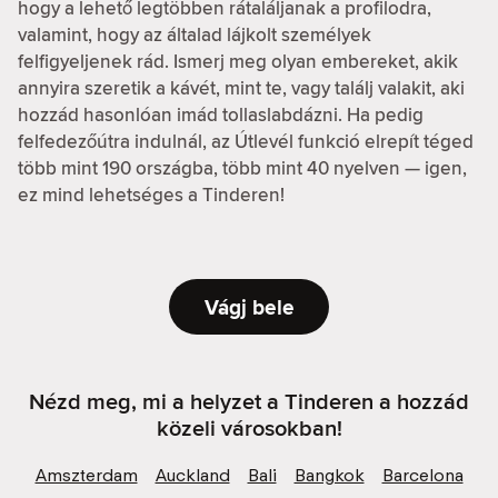
hogy a lehető legtöbben rátaláljanak a profilodra,
valamint, hogy az általad lájkolt személyek
felfigyeljenek rád. Ismerj meg olyan embereket, akik
annyira szeretik a kávét, mint te, vagy találj valakit, aki
hozzád hasonlóan imád tollaslabdázni. Ha pedig
felfedezőútra indulnál, az Útlevél funkció elrepít téged
több mint 190 országba, több mint 40 nyelven — igen,
ez mind lehetséges a Tinderen!
Vágj bele
Nézd meg, mi a helyzet a Tinderen a hozzád
közeli városokban!
Amszterdam
Auckland
Bali
Bangkok
Barcelona