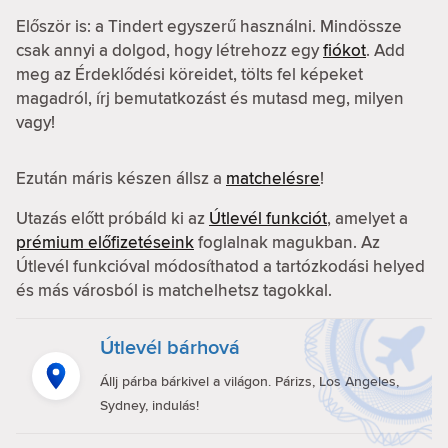
Először is: a Tindert egyszerű használni. Mindössze
csak annyi a dolgod, hogy létrehozz egy
fiókot
. Add
meg az Érdeklődési köreidet, tölts fel képeket
magadról, írj bemutatkozást és mutasd meg, milyen
vagy!
Ezután máris készen állsz a
matchelésre
!
Utazás előtt próbáld ki az
Útlevél funkciót
, amelyet a
prémium előfizetéseink
foglalnak magukban. Az
Útlevél funkcióval módosíthatod a tartózkodási helyed
és más városból is matchelhetsz tagokkal.
Útlevél bárhová
Állj párba bárkivel a világon. Párizs, Los Angeles,
Sydney, indulás!