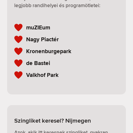
legjobb randihelyei és programötletei:
muZIEum
Nagy Piactér
Kronenburgepark
de Bastei
Valkhof Park
Szingliket keresel? Nijmegen
Azok, akik itt keresnek szingliket, gyakran