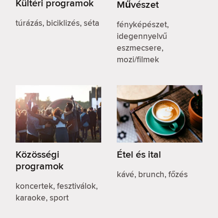
Kültéri programok
Művészet
túrázás, biciklizés, séta
fényképészet,
idegennyelvű
eszmecsere,
mozi/filmek
Közösségi
Étel és ital
programok
kávé, brunch, főzés
koncertek, fesztiválok,
karaoke, sport