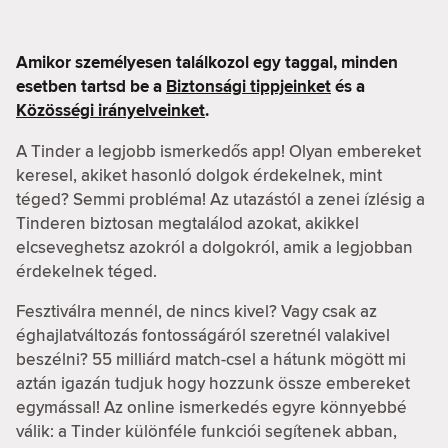
Amikor személyesen találkozol egy taggal, minden
esetben tartsd be a
Biztonsági tippjeinket
és a
Közösségi irányelveinket
.
A Tinder a legjobb ismerkedős app! Olyan embereket
keresel, akiket hasonló dolgok érdekelnek, mint
téged? Semmi probléma! Az utazástól a zenei ízlésig a
Tinderen biztosan megtalálod azokat, akikkel
elcseveghetsz azokról a dolgokról, amik a legjobban
érdekelnek téged.
Fesztiválra mennél, de nincs kivel? Vagy csak az
éghajlatváltozás fontosságáról szeretnél valakivel
beszélni? 55 milliárd match-csel a hátunk mögött mi
aztán igazán tudjuk hogy hozzunk össze embereket
egymással! Az online ismerkedés egyre könnyebbé
válik: a Tinder különféle funkciói segítenek abban,