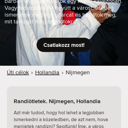
bárban vagy kávézzatok egy közeli kávézóban.
Vagy fedezzétek fel együtt a várost, esetleg
ismerjétek meg egy új arcát és tudjátok meg,
mit tartogat még számotokra!
Csatlakozz most!
Úti célok
›
Hollandia
›
Nijmegen
Randiötletek. Nijmegen, Hollandia
Azt már tudod, hogy hol lehet a legjobban
ismerkedni a közeledben, de azt nem, hova
menjetek randizni? Segítünk! Íme, a város