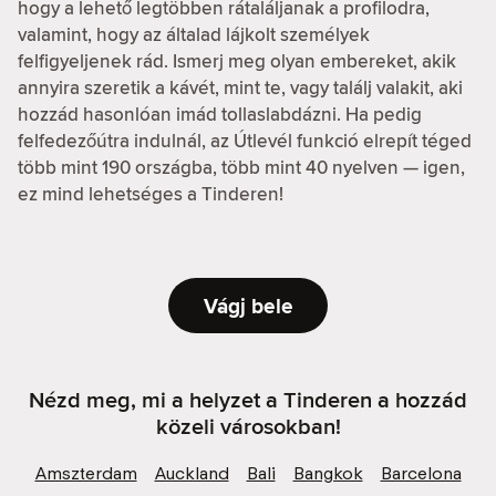
hogy a lehető legtöbben rátaláljanak a profilodra,
valamint, hogy az általad lájkolt személyek
felfigyeljenek rád. Ismerj meg olyan embereket, akik
annyira szeretik a kávét, mint te, vagy találj valakit, aki
hozzád hasonlóan imád tollaslabdázni. Ha pedig
felfedezőútra indulnál, az Útlevél funkció elrepít téged
több mint 190 országba, több mint 40 nyelven — igen,
ez mind lehetséges a Tinderen!
Vágj bele
Nézd meg, mi a helyzet a Tinderen a hozzád
közeli városokban!
Amszterdam
Auckland
Bali
Bangkok
Barcelona