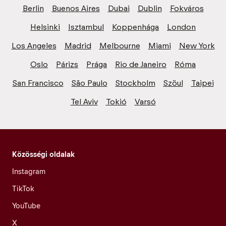
Berlin
Buenos Aires
Dubai
Dublin
Fokváros
Helsinki
Isztambul
Koppenhága
London
Los Angeles
Madrid
Melbourne
Miami
New York
Oslo
Párizs
Prága
Rio de Janeiro
Róma
San Francisco
São Paulo
Stockholm
Szöul
Taipei
Tel Aviv
Tokió
Varsó
Közösségi oldalak
Instagram
TikTok
YouTube
X