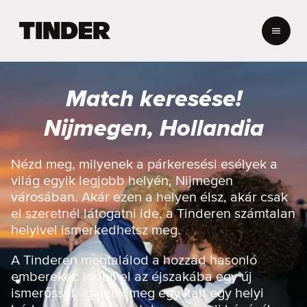
T
i
n
d
e
Match keresése!
r
K
Nijmegen, Hollandia
e
z
d
Nézd meg, milyenek a párkeresési esélyek a
ő
világ egyik legjobb helyén, Nijmegen
o
városában. Akár ezen a helyen élsz, akár csak
l
el szeretnél látogatni ide, a Tinderen számtalan
d
helyivel ismerkedhetsz meg.
a
l
A Tinderen megtalálod a hozzád hasonló
embereket: indulj el az éjszakába egy új
ismerőssel, igyatok meg egy italt egy helyi