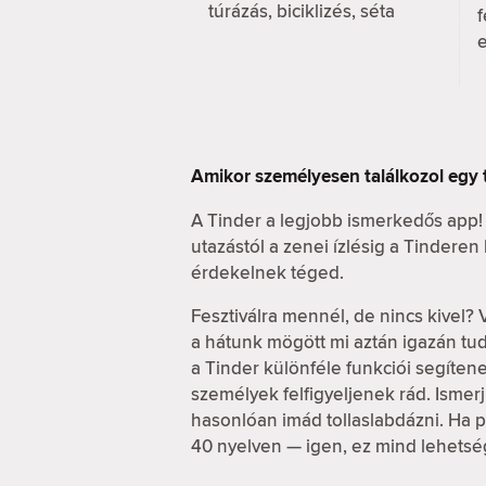
túrázás, biciklizés, séta
Amikor személyesen találkozol egy 
A Tinder a legjobb ismerkedős app!
utazástól a zenei ízlésig a Tindere
érdekelnek téged.
Fesztiválra mennél, de nincs kivel? 
a hátunk mögött mi aztán igazán t
a Tinder különféle funkciói segítene
személyek felfigyeljenek rád. Ismerj 
hasonlóan imád tollaslabdázni. Ha pe
40 nyelven — igen, ez mind lehetsé