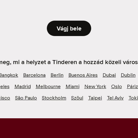
Vágj bele
eg, mi a helyzet a Tinderen a hozzád közeli váro
Bangkok
Barcelona
Berlin
Buenos Aires
Dubai
Dublin
eles
Madrid
Melbourne
Miami
New York
Oslo
Pári
cisco
São Paulo
Stockholm
Szöul
Taipei
Tel Aviv
Tok