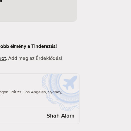
a
 jobb élmény a Tinderezés!
kot
. Add meg az Érdeklődési
á
ilágon. Párizs, Los Angeles, Sydney,
Shah Alam