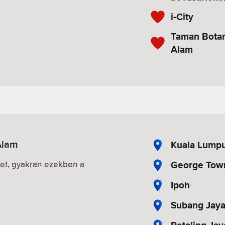
i-City
Taman Botan
Alam
Alam
Kuala Lump
George Tow
iket, gyakran ezekben a
Ipoh
Subang Jay