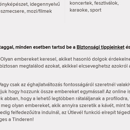
koncertek, fesztiválok,
fényképészet, idegennyelvű
karaoke, sport
eszmecsere, mozi/filmek
taggal, minden esetben tartsd be a
Biztonsági tippjeinket
és
 Olyan embereket keresel, akiket hasonló dolgok érdekeln
n biztosan megtalálod azokat, akikkel elcseveghetsz azokról
Vagy csak az éghajlatváltozás fontosságáról szeretnél valaki
udjuk hogy hozzunk össze embereket egymással! Az online 
k abban, hogy a lehető legtöbben rátaláljanak a profilodra, v
meg olyan embereket, akik annyira szeretik a kávét, mint te, 
dig felfedezőútra indulnál, az Útlevél funkció elrepít tége
ges a Tinderen!