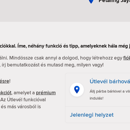
Petaling Jay
ciókkal. Íme, néhány funkció és tipp, amelyeknek hála még
nálni. Mindössze csak annyi a dolgod, hogy létrehozz egy
fió
l, írj bemutatkozást és mutasd meg, milyen vagy!
Útlevél bárhov
ésre
!
Állj párba bárkivel a v
nkciót
, amelyet a
prémium
indulás!
z Útlevél funkcióval
 és más városból is
Jelenlegi helyzet