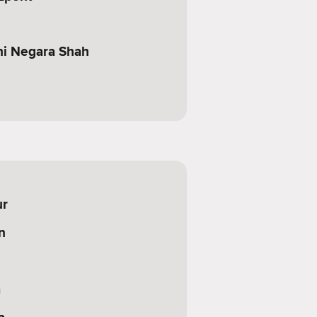
i Negara Shah
ur
n
a