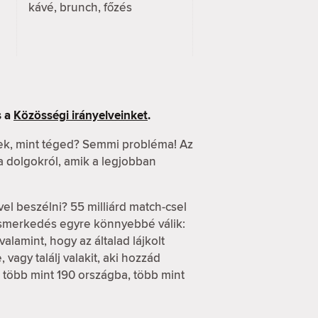
kávé, brunch, főzés
 a
Közösségi irányelveinket
.
ek, mint téged? Semmi probléma! Az
 a dolgokról, amik a legjobban
vel beszélni? 55 milliárd match-csel
ismerkedés egyre könnyebbé válik:
alamint, hogy az általad lájkolt
vagy találj valakit, aki hozzád
d több mint 190 országba, több mint