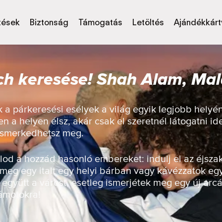
tések
Biztonság
Támogatás
Letöltés
Ajándékkárt
h keresése! Shah Alam, Mal
 a párkeresési esélyek a világ egyik legjobb helyé
n a helyen élsz, akár csak el szeretnél látogatni id
 ismerkedhetsz meg.
od a hozzád hasonló embereket: indulj el az éjsza
 meg egy italt egy helyi bárban vagy kávézzatok eg
 együtt a várost, esetleg ismerjétek meg egy új arcá
zámotokra!