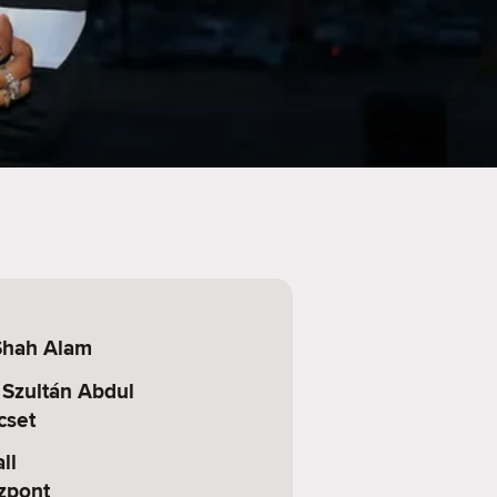
Shah Alam
 Szultán Abdul
cset
ll
zpont