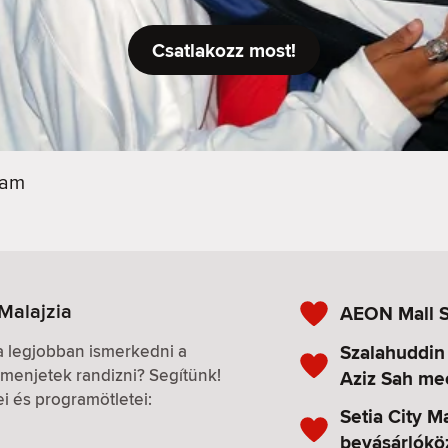
Csatlakozz most!
lam
Malajzia
AEON Mall 
Szalahuddin
 a legjobban ismerkedni a
menjetek randizni? Segítünk!
Aziz Sah me
ei és programötletei:
Setia City Ma
bevásárlókö