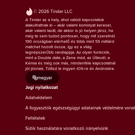
© 2026 Tinder LLC
A Tinder az a hely, ahol valódi kapcsolatok
alakulhatnak ki – akár valami komolyat keresel,
akár valami lazát, de akkor is jó helyen jársz, ha
még te sem tudod pontosan, hogy mit szeretnél.
190 országban elérhető és több mint 55 milliárd
matchet hozott össze, így ez a világ
legnépszerűbb randiappja. Az olyan funkciók,
mint a Double date, a Zene mód, az Útlevél, a
Kémia és még sok más, mindenféle kapcsolatnál
jól jönnek. Töltsd le ingyen iOS-re és Androidra.
magyar
Jogi nyilatkozat
Adatvédelem
A fogyasztók egészségügyi adatainak védelmére vona
Feltételek
Sütik használatára vonatkozó irányelvünk