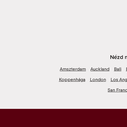
Nézd m
Amszterdam
Auckland
Bali
Koppenhága
London
Los Ang
San Fran