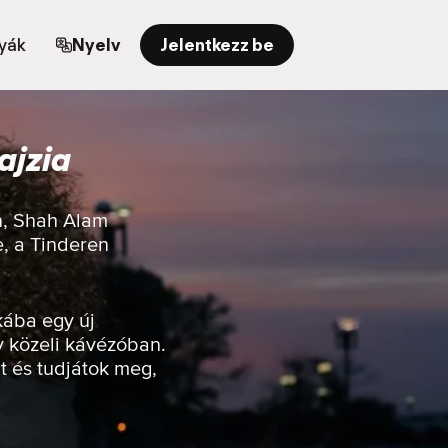
yák
Nyelv
Jelentkezz be
ajzia
n, Shah Alam
e, a Tinderen
kába egy új
y közeli kávézóban.
t és tudjátok meg,