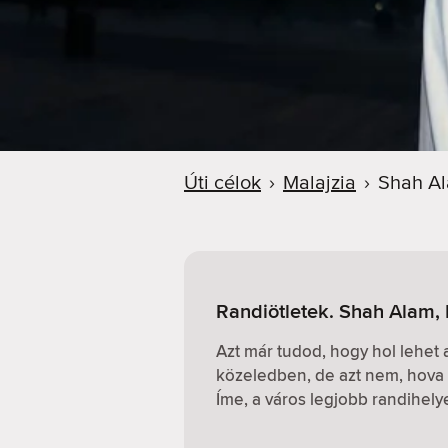
Úti célok
›
Malajzia
›
Shah A
Randiötletek. Shah Alam, 
Azt már tudod, hogy hol lehet
közeledben, de azt nem, hova 
Íme, a város legjobb randihely