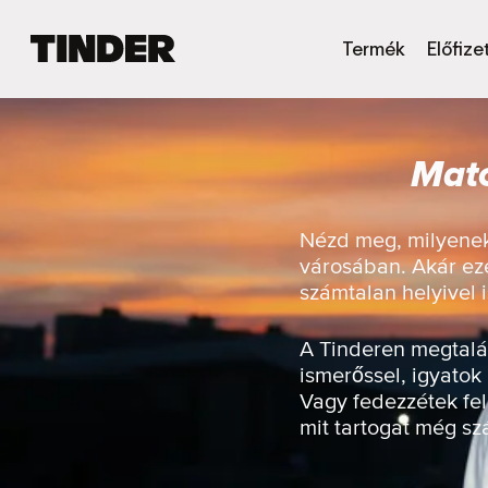
T
Termék
Előfize
i
n
d
e
Matc
r
K
e
z
Nézd meg, milyenek
d
városában. Akár eze
ő
számtalan helyivel
o
l
d
A Tinderen megtalál
a
ismerőssel, igyatok
l
Vagy fedezzétek fel
mit tartogat még s