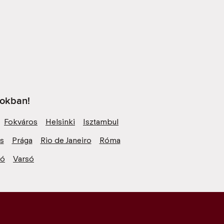
sokban!
Fokváros
Helsinki
Isztambul
zs
Prága
Rio de Janeiro
Róma
ió
Varsó