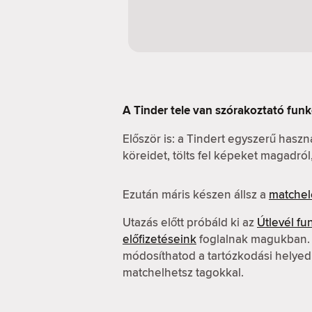
A Tinder tele van szórakoztató funk
Először is: a Tindert egyszerű hasz
köreidet, tölts fel képeket magadró
Ezután máris készen állsz a
matchel
Utazás előtt próbáld ki az
Útlevél fu
előfizetéseink
foglalnak magukban. A
módosíthatod a tartózkodási helyed
matchelhetsz tagokkal.