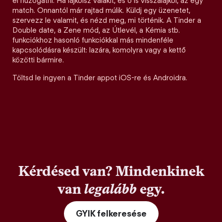
el húzogatni. Ha lájkolsz valakit, és ő is visszalájkol, az egy
match. Onnantól már rajtad múlik. Küldj egy üzenetet,
szervezz le valamit, és nézd meg, mi történik. A Tinder a
Double date, a Zene mód, az Útlevél, a Kémia stb.
funkciókhoz hasonló funkciókkal más mindenféle
kapcsolódásra készült: lazára, komolyra vagy a kettő
közötti bármire.
Töltsd le ingyen a Tinder appot iOS-re és Androidra.
Kérdésed van? Mindenkinek
van
legalább
egy.
GYIK felkeresése