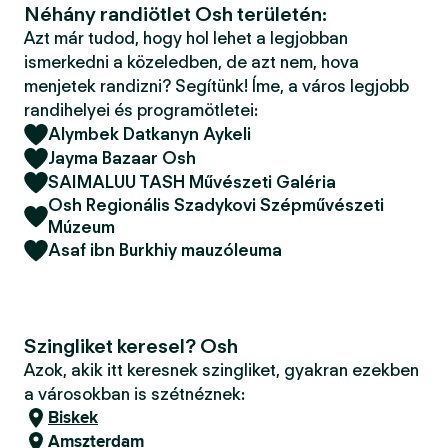
Néhány randiötlet Osh területén:
Azt már tudod, hogy hol lehet a legjobban
ismerkedni a közeledben, de azt nem, hova
menjetek randizni? Segítünk! Íme, a város legjobb
randihelyei és programötletei:
Alymbek Datkanyn Aykeli
Jayma Bazaar Osh
SAIMALUU TASH Művészeti Galéria
Osh Regionális Szadykovi Szépművészeti
Múzeum
Asaf ibn Burkhiy mauzóleuma
Szingliket keresel? Osh
Azok, akik itt keresnek szingliket, gyakran ezekben
a városokban is szétnéznek:
Biskek
Amszterdam