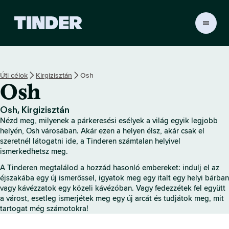
T
i
n
d
e
Úti célok
Kirgizisztán
Osh
r
Osh
K
e
z
Osh, Kirgizisztán
d
Nézd meg, milyenek a párkeresési esélyek a világ egyik legjobb
ő
helyén, Osh városában. Akár ezen a helyen élsz, akár csak el
o
szeretnél látogatni ide, a Tinderen számtalan helyivel
ismerkedhetsz meg.
l
d
A Tinderen megtalálod a hozzád hasonló embereket: indulj el az
a
éjszakába egy új ismerőssel, igyatok meg egy italt egy helyi bárban
l
vagy kávézzatok egy közeli kávézóban. Vagy fedezzétek fel együtt
a várost, esetleg ismerjétek meg egy új arcát és tudjátok meg, mit
tartogat még számotokra!