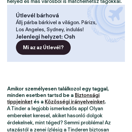
helyed és más városból is matchelhetsz tagokkal.
Útlevél bárhová
Állj párba bárkivel a világon. Párizs,
Los Angeles, Sydney, indulás!
Jelenlegi helyzet
:
Osh
Mi az az Útlevél?
Amikor személyesen találkozol egy taggal,
minden esetben tartsd be a
Biztonsági
tippjeinket
és a
Közösségi irányelveinket
.
A Tinder a legjobb ismerkedős app! Olyan
embereket keresel, akiket hasonló dolgok
érdekelnek, mint téged? Semmi probléma! Az
utazástól a zenei ízlésig a Tinderen biztosan