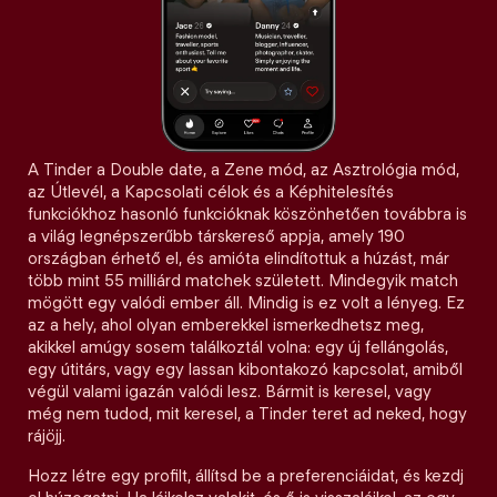
A Tinder a Double date, a Zene mód, az Asztrológia mód,
az Útlevél, a Kapcsolati célok és a Képhitelesítés
funkciókhoz hasonló funkcióknak köszönhetően továbbra is
a világ legnépszerűbb társkereső appja, amely 190
országban érhető el, és amióta elindítottuk a húzást, már
több mint 55 milliárd matchek született. Mindegyik match
mögött egy valódi ember áll. Mindig is ez volt a lényeg. Ez
az a hely, ahol olyan emberekkel ismerkedhetsz meg,
akikkel amúgy sosem találkoztál volna: egy új fellángolás,
egy útitárs, vagy egy lassan kibontakozó kapcsolat, amiből
végül valami igazán valódi lesz. Bármit is keresel, vagy
még nem tudod, mit keresel, a Tinder teret ad neked, hogy
rájöjj.
Hozz létre egy profilt, állítsd be a preferenciáidat, és kezdj