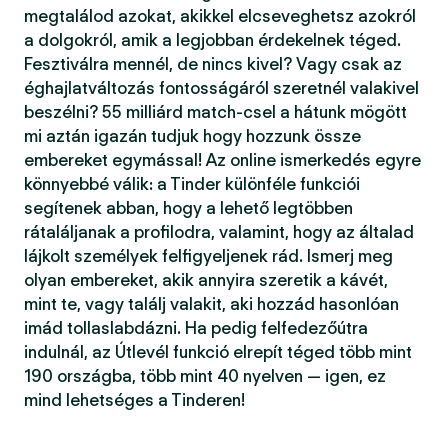
megtalálod azokat, akikkel elcseveghetsz azokról
a dolgokról, amik a legjobban érdekelnek téged.
Fesztiválra mennél, de nincs kivel? Vagy csak az
éghajlatváltozás fontosságáról szeretnél valakivel
beszélni? 55 milliárd match-csel a hátunk mögött
mi aztán igazán tudjuk hogy hozzunk össze
embereket egymással! Az online ismerkedés egyre
könnyebbé válik: a Tinder különféle funkciói
segítenek abban, hogy a lehető legtöbben
rátaláljanak a profilodra, valamint, hogy az általad
lájkolt személyek felfigyeljenek rád. Ismerj meg
olyan embereket, akik annyira szeretik a kávét,
mint te, vagy találj valakit, aki hozzád hasonlóan
imád tollaslabdázni. Ha pedig felfedezőútra
indulnál, az Útlevél funkció elrepít téged több mint
190 országba, több mint 40 nyelven — igen, ez
mind lehetséges a Tinderen!