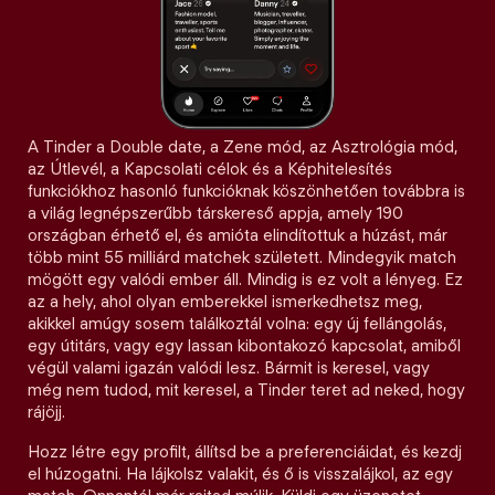
A Tinder a Double date, a Zene mód, az Asztrológia mód,
az Útlevél, a Kapcsolati célok és a Képhitelesítés
funkciókhoz hasonló funkcióknak köszönhetően továbbra is
a világ legnépszerűbb társkereső appja, amely 190
országban érhető el, és amióta elindítottuk a húzást, már
több mint 55 milliárd matchek született. Mindegyik match
mögött egy valódi ember áll. Mindig is ez volt a lényeg. Ez
az a hely, ahol olyan emberekkel ismerkedhetsz meg,
akikkel amúgy sosem találkoztál volna: egy új fellángolás,
egy útitárs, vagy egy lassan kibontakozó kapcsolat, amiből
végül valami igazán valódi lesz. Bármit is keresel, vagy
még nem tudod, mit keresel, a Tinder teret ad neked, hogy
rájöjj.
Hozz létre egy profilt, állítsd be a preferenciáidat, és kezdj
el húzogatni. Ha lájkolsz valakit, és ő is visszalájkol, az egy