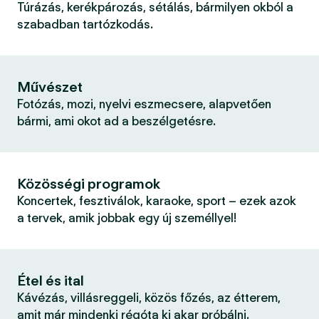
Túrázás, kerékpározás, sétálás, bármilyen okból a
szabadban tartózkodás.
Művészet
Fotózás, mozi, nyelvi eszmecsere, alapvetően
bármi, ami okot ad a beszélgetésre.
Közösségi programok
Koncertek, fesztiválok, karaoke, sport – ezek azok
a tervek, amik jobbak egy új személlyel!
Étel és ital
Kávézás, villásreggeli, közös főzés, az étterem,
amit már mindenki régóta ki akar próbálni.