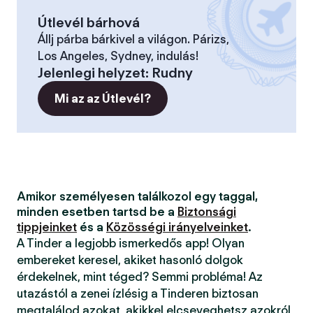
Útlevél bárhová
Állj párba bárkivel a világon. Párizs,
Los Angeles, Sydney, indulás!
Jelenlegi helyzet
:
Rudny
Mi az az Útlevél?
Amikor személyesen találkozol egy taggal,
minden esetben tartsd be a
Biztonsági
tippjeinket
és a
Közösségi irányelveinket
.
A Tinder a legjobb ismerkedős app! Olyan
embereket keresel, akiket hasonló dolgok
érdekelnek, mint téged? Semmi probléma! Az
utazástól a zenei ízlésig a Tinderen biztosan
megtalálod azokat, akikkel elcseveghetsz azokról