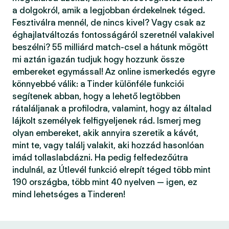
a dolgokról, amik a legjobban érdekelnek téged.
Fesztiválra mennél, de nincs kivel? Vagy csak az
éghajlatváltozás fontosságáról szeretnél valakivel
beszélni? 55 milliárd match-csel a hátunk mögött
mi aztán igazán tudjuk hogy hozzunk össze
embereket egymással! Az online ismerkedés egyre
könnyebbé válik: a Tinder különféle funkciói
segítenek abban, hogy a lehető legtöbben
rátaláljanak a profilodra, valamint, hogy az általad
lájkolt személyek felfigyeljenek rád. Ismerj meg
olyan embereket, akik annyira szeretik a kávét,
mint te, vagy találj valakit, aki hozzád hasonlóan
imád tollaslabdázni. Ha pedig felfedezőútra
indulnál, az Útlevél funkció elrepít téged több mint
190 országba, több mint 40 nyelven — igen, ez
mind lehetséges a Tinderen!