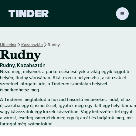
T
i
n
d
e
Úti célok
Kazahsztán
Rudny
r
Rudny
K
e
z
Rudny, Kazahsztán
d
Nézd meg, milyenek a párkeresési esélyek a világ egyik legjobb
ő
helyén, Rudny városában. Akár ezen a helyen élsz, akár csak el
o
szeretnél látogatni ide, a Tinderen számtalan helyivel
ismerkedhetsz meg.
l
d
A Tinderen megtalálod a hozzád hasonló embereket: indulj el az
a
éjszakába egy új ismerőssel, igyatok meg egy italt egy helyi bárban
l
vagy kávézzatok egy közeli kávézóban. Vagy fedezzétek fel együtt
a várost, esetleg ismerjétek meg egy új arcát és tudjátok meg, mit
tartogat még számotokra!