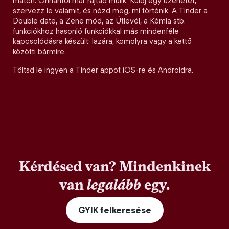
match. Onnantól már rajtad múlik. Küldj egy üzenetet,
szervezz le valamit, és nézd meg, mi történik. A Tinder a
Double date, a Zene mód, az Útlevél, a Kémia stb.
funkciókhoz hasonló funkciókkal más mindenféle
kapcsolódásra készült: lazára, komolyra vagy a kettő
közötti bármire.
Töltsd le ingyen a Tinder appot iOS-re és Androidra.
Kérdésed van? Mindenkinek
van
legalább
egy.
GYIK felkeresése