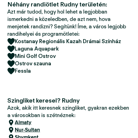
Néhány randiötlet Rudny területén:
Azt már tudod, hogy hol lehet a legjobban
ismerkedni a közeledben, de azt nem, hova
menjetek randizni? Segítünk! Íme, a város legjobb
randihelyei és programötletei:
Kostanay Regionális Kazah Drámai Színház
Laguna Aquapark
Mini Golf Ostrov
Ostrov szauna
Fessla
Szingliket keresel? Rudny
Azok, akik itt keresnek szingliket, gyakran ezekben
a városokban is szétnéznek:
Almaty
Nur-Sultan
Shymkent