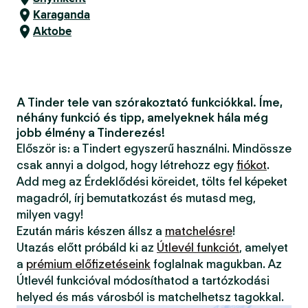
Karaganda
Aktobe
A Tinder tele van szórakoztató funkciókkal. Íme,
néhány funkció és tipp, amelyeknek hála még
jobb élmény a Tinderezés!
Először is: a Tindert egyszerű használni. Mindössze
csak annyi a dolgod, hogy létrehozz egy
fiókot
.
Add meg az Érdeklődési köreidet, tölts fel képeket
magadról, írj bemutatkozást és mutasd meg,
milyen vagy!
Ezután máris készen állsz a
matchelésre
!
Utazás előtt próbáld ki az
Útlevél funkciót
, amelyet
a
prémium előfizetéseink
foglalnak magukban. Az
Útlevél funkcióval módosíthatod a tartózkodási
helyed és más városból is matchelhetsz tagokkal.