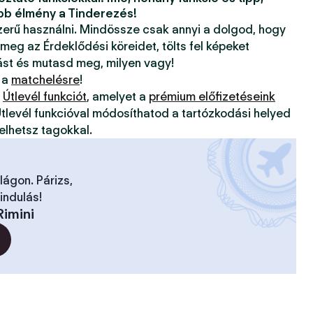
bb élmény a Tinderezés!
szerű használni. Mindössze csak annyi a dolgod, hogy
 meg az Érdeklődési köreidet, tölts fel képeket
ást és mutasd meg, milyen vagy!
 a
matchelésre
!
z
Útlevél funkciót
, amelyet a
prémium előfizetéseink
tlevél funkcióval módosíthatod a tartózkodási helyed
elhetsz tagokkal.
ilágon. Párizs,
indulás!
Rimini