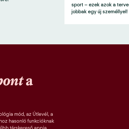
sport – ezek azok a terve
jobbak egy új személlyel!
pont
a
lógia mód, az Útlevél, a
khoz hasonló funkcióknak
űbb társkereső appja,