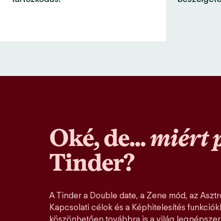
Oké, de...
miért 
Tinder?
A Tinder a Double date, a Zene mód, az Asztro
Kapcsolati célok és a Képhitelesítés funkció
köszönhetően továbbra is a világ legnépszer