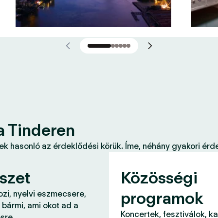
a Tinderen
k hasonló az érdeklődési körük. Íme, néhány gyakori érde
szet
Közösségi
programok
ozi, nyelvi eszmecsere,
 bármi, ami okot ad a
Koncertek, fesztiválok, k
sre.