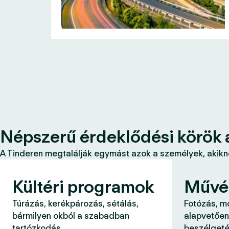
Népszerű érdeklődési körök 
A Tinderen megtalálják egymást azok a személyek, akikne
Kültéri programok
Művé
Túrázás, kerékpározás, sétálás,
Fotózás, m
bármilyen okból a szabadban
alapvetően
tartózkodás.
beszélgeté