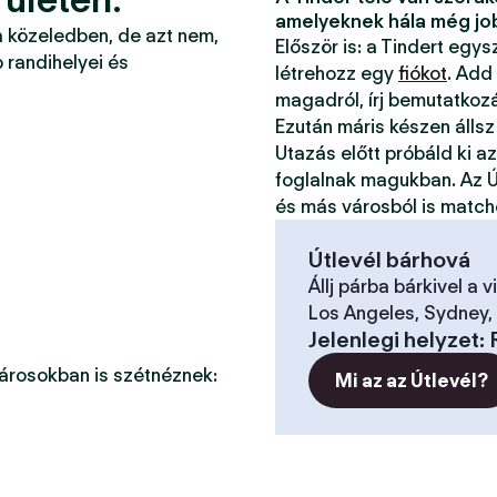
amelyeknek hála még jo
a közeledben, de azt nem,
Először is: a Tindert egy
 randihelyei és
létrehozz egy
fiókot
. Add
magadról, írj bemutatkoz
Ezután máris készen állsz
Utazás előtt próbáld ki a
foglalnak magukban. Az Ú
és más városból is match
Útlevél bárhová
Állj párba bárkivel a v
Los Angeles, Sydney, 
Jelenlegi helyzet
:
városokban is szétnéznek:
Mi az az Útlevél?