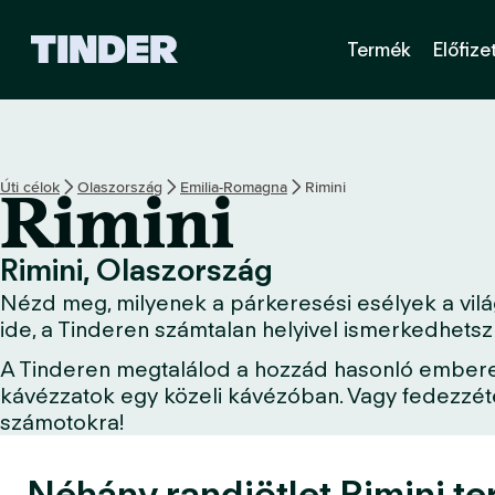
T
Termék
Előfize
i
n
d
e
r
K
Úti célok
Olaszország
Emilia-Romagna
Rimini
Rimini
e
z
d
Rimini, Olaszország
ő
Nézd meg, milyenek a párkeresési esélyek a világ 
o
l
ide, a Tinderen számtalan helyivel ismerkedhets
d
A Tinderen megtalálod a hozzád hasonló embereket
a
kávézzatok egy közeli kávézóban. Vagy fedezzétek
l
számotokra!
Néhány randiötlet Rimini te