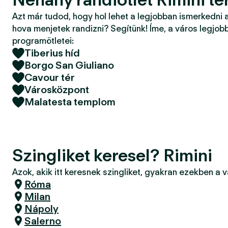
Azt már tudod, hogy hol lehet a legjobban ismerkedni 
hova menjetek randizni? Segítünk! Íme, a város legjobb
programötletei:
Tiberius híd
Borgo San Giuliano
Cavour tér
Városközpont
Malatesta templom
Szingliket keresel? Rimini
Azok, akik itt keresnek szingliket, gyakran ezekben a 
Róma
Milan
Nápoly
Salerno