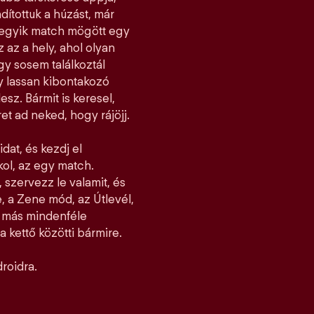
dítottuk a húzást, már
ndegyik match mögött egy
z az a hely, ahol olyan
y sosem találkoztál
gy lassan kibontakozó
esz. Bármit is keresel,
et ad neked, hogy rájöjj.
idat, és kezdj el
jkol, az egy match.
 szervezz le valamit, és
, a Zene mód, az Útlevél,
l más mindenféle
 kettő közötti bármire.
roidra.