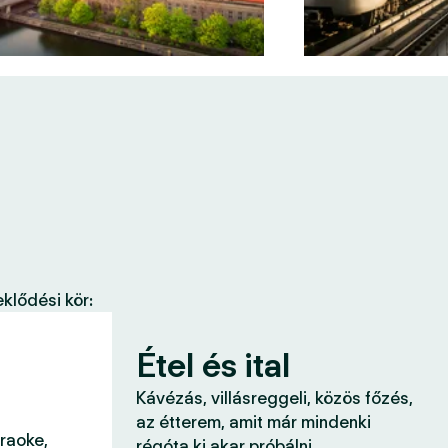
klődési kör:
Étel és ital
Kávézás, villásreggeli, közös főzés,
az étterem, amit már mindenki
araoke,
régóta ki akar próbálni.