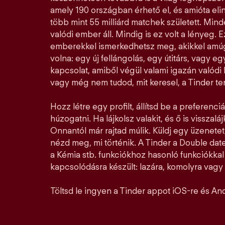
amely 190 országban érhető el, és amióta elin
több mint 55 milliárd matchek született. Mi
valódi ember áll. Mindig is ez volt a lényeg. E
emberekkel ismerkedhetsz meg, akikkel amúg
volna: egy új fellángolás, egy útitárs, vagy e
kapcsolat, amiből végül valami igazán valódi l
vagy még nem tudod, mit keresel, a Tinder ter
Hozz létre egy profilt, állítsd be a preferenciá
húzogatni. Ha lájkolsz valakit, és ő is visszalá
Onnantól már rajtad múlik. Küldj egy üzenetet,
nézd meg, mi történik. A Tinder a Double date
a Kémia stb. funkciókhoz hasonló funkciókka
kapcsolódásra készült: lazára, komolyra vagy a
Töltsd le ingyen a Tinder appot iOS-re és And