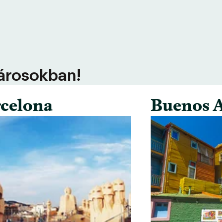
városokban!
celona
Buenos A