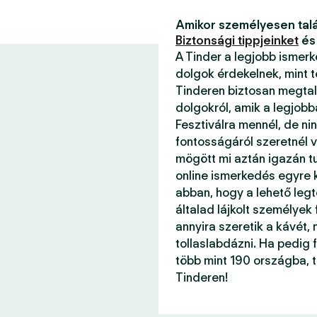
Amikor személyesen talá
Biztonsági tippjeinket
és
A Tinder a legjobb ismer
dolgok érdekelnek, mint 
Tinderen biztosan megtal
dolgokról, amik a legjob
Fesztiválra mennél, de ni
fontosságáról szeretnél v
mögött mi aztán igazán 
online ismerkedés egyre k
abban, hogy a lehető legt
általad lájkolt személyek
annyira szeretik a kávét, 
tollaslabdázni. Ha pedig f
több mint 190 országba, 
Tinderen!