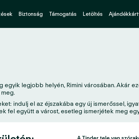
tések
Biztonság
Támogatás
Letöltés
Ajándékkárt
egyik legjobb helyén, Rimini városában. Akár ezen
z meg.
: indulj el az éjszakába egy új ismerőssel, igya
 fel együtt a várost, esetleg ismerjétek meg egy 
rületén:
A Tinder tele van szórak