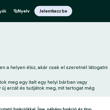
yák
Nyelv
Jelentkezz be
 a helyen élsz, akár csak el szeretnél látogatni
tok meg egy italt egy helyi bárban vagy
új arcát és tudjátok meg, mit tartogat még
oztató funkciókkal. Íme, néhány funkció és tipp,