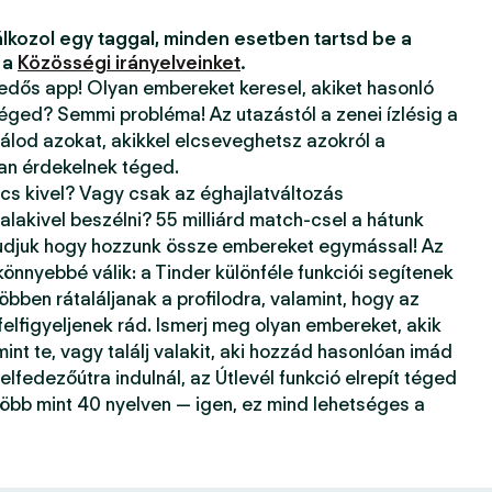
lkozol egy taggal, minden esetben tartsd be a
 a
Közösségi irányelveinket
.
kedős app! Olyan embereket keresel, akiket hasonló
téged? Semmi probléma! Az utazástól a zenei ízlésig a
álod azokat, akikkel elcseveghetsz azokról a
ban érdekelnek téged.
ncs kivel? Vagy csak az éghajlatváltozás
alakivel beszélni? 55 milliárd match-csel a hátunk
tudjuk hogy hozzunk össze embereket egymással! Az
önnyebbé válik: a Tinder különféle funkciói segítenek
öbben rátaláljanak a profilodra, valamint, hogy az
 felfigyeljenek rád. Ismerj meg olyan embereket, akik
mint te, vagy találj valakit, aki hozzád hasonlóan imád
elfedezőútra indulnál, az Útlevél funkció elrepít téged
több mint 40 nyelven — igen, ez mind lehetséges a